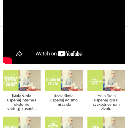
[Mala škola
[Mala škola
[Mala škola
uspeha] Interne i
uspeha] Ko smo
uspeha] Igra u
eksterne
mi zaista
svakodnevnom
strategije uspeha
životu