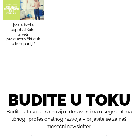
[Mala škola
uspeha] Kako
živeti
preduzetnički duh
u kompaniji?
BUDITE U TOKU
Budite u toku sa najnovijim dešavanjima u segmentima
ličnog i profesionalnog razvoja – prijavite se za naš
mesečni newsletter: