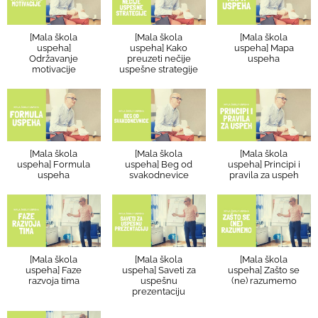
[Mala škola
[Mala škola
[Mala škola
uspeha]
uspeha] Kako
uspeha] Mapa
Održavanje
preuzeti nečije
uspeha
motivacije
uspešne strategije
[Mala škola
[Mala škola
[Mala škola
uspeha] Formula
uspeha] Beg od
uspeha] Principi i
uspeha
svakodnevice
pravila za uspeh
[Mala škola
[Mala škola
[Mala škola
uspeha] Faze
uspeha] Saveti za
uspeha] Zašto se
razvoja tima
uspešnu
(ne) razumemo
prezentaciju