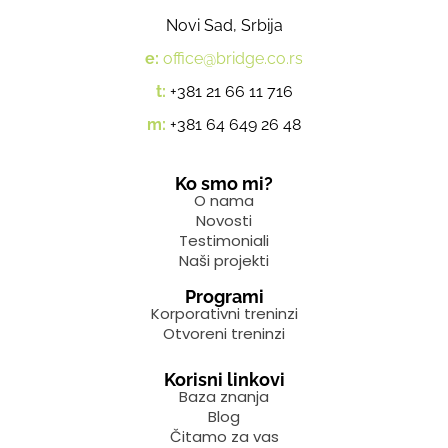
Novi Sad, Srbija
e:
office@bridge.co.rs
t:
+381 21 66 11 716
m:
+381 64 649 26 48
Ko smo mi?
O nama
Novosti
Testimoniali
Naši projekti
Programi
Korporativni treninzi
Otvoreni treninzi
Korisni linkovi
Baza znanja
Blog
Čitamo za vas