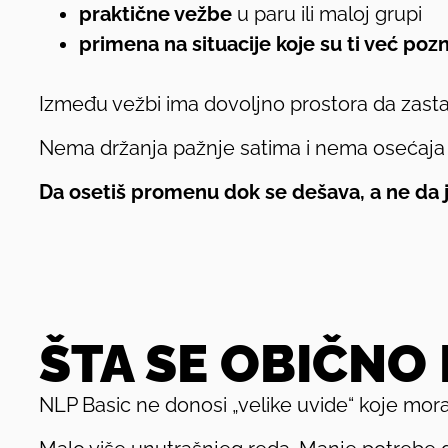
praktične vežbe
u paru ili maloj grupi
primena na situacije koje su ti već poz
Između vežbi ima dovoljno prostora da zastan
Nema držanja pažnje satima i nema osećaj
Da osetiš promenu dok se dešava, a ne da
ŠTA SE OBIČNO
NLP Basic ne donosi „velike uvide“ koje mora