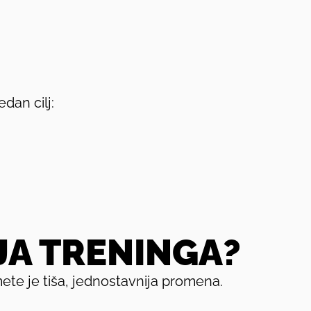
edan cilj:
JA TRENINGA?
mete je tiša, jednostavnija promena.