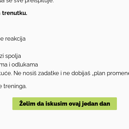
a se sve preispituje.
 trenutku.
e reakcija
zi spolja
ima i odlukama
uće. Ne nosiš zadatke i ne dobijaš „plan promene
e treninga.
Želim da iskusim ovaj jedan dan