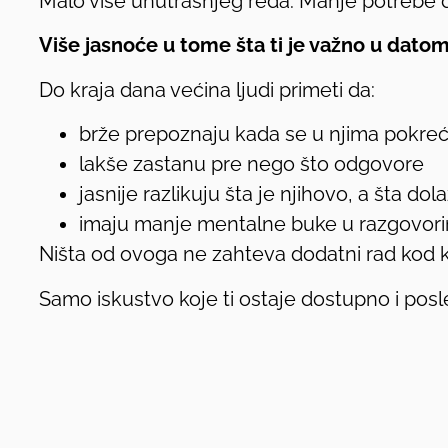
Malo više unutrašnjeg reda. Manje potrebe d
Više jasnoće u tome šta ti je važno u datom
Do kraja dana većina ljudi primeti da:
brže prepoznaju kada se u njima pokreć
lakše zastanu pre nego što odgovore
jasnije razlikuju šta je njihovo, a šta dola
imaju manje mentalne buke u razgovor
Ništa od ovoga ne zahteva dodatni rad kod k
Samo iskustvo koje ti ostaje dostupno i posl