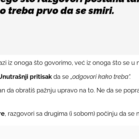
o treba prvo da se smiri.
azi iz onoga što govorimo, već iz onoga što se u
Unutrašnji pritisak
da se
„odgovori kako treba“.
n da obratiš pažnju upravo na to. Ne da se poprav
re
, razgovori sa drugima (i sobom) počinju da se