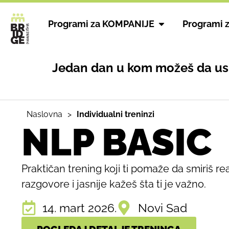
Programi za KOMPANIJE
Programi 
Jedan dan u kom možeš da uspo
Naslovna
>
Individualni treninzi
NLP BASIC
Praktičan trening koji ti pomaže da smiriš rea
razgovore i jasnije kažeš šta ti je važno.
14. mart 2026.
Novi Sad
POGLEDAJ DETALJE TRENINGA