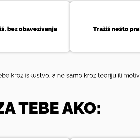
siš, bez obavezivanja
Tražiš nešto pr
ebe kroz iskustvo, a ne samo kroz teoriju ili moti
ZA TEBE AKO: