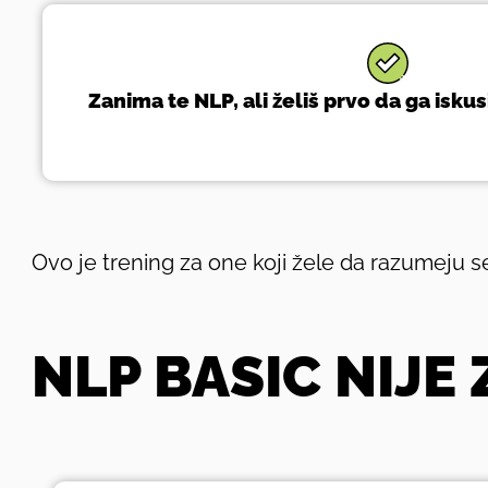
Zanima te NLP, ali želiš prvo da ga isku
Ovo je trening za one koji žele da razumeju s
NLP BASIC NIJE 