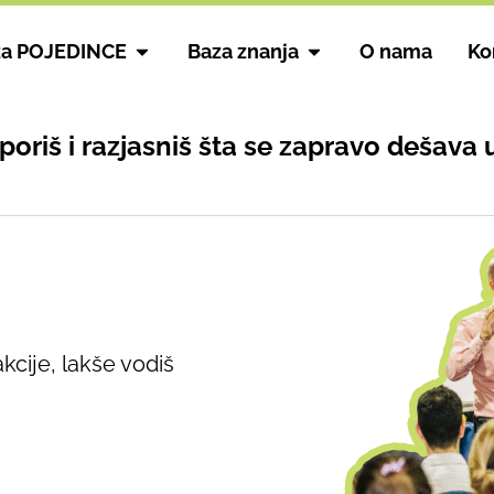
za POJEDINCE
Baza znanja
O nama
Ko
riš i razjasniš šta se zapravo dešava 
kcije, lakše vodiš