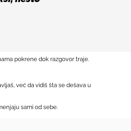
 nama pokrene dok razgovor traje.
ljaš, već da vidiš šta se dešava u
 menjaju sami od sebe.