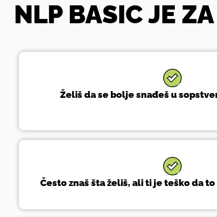
NLP BASIC JE ZA
Želiš da se bolje snađeš u sopstv
Često znaš šta želiš, ali ti je teško da to