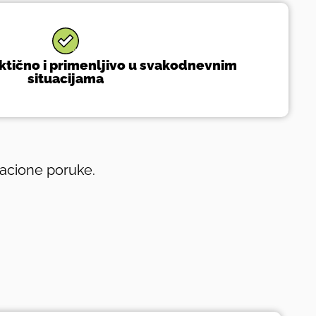
aktično i primenljivo u svakodnevnim
situacijama
vacione poruke.