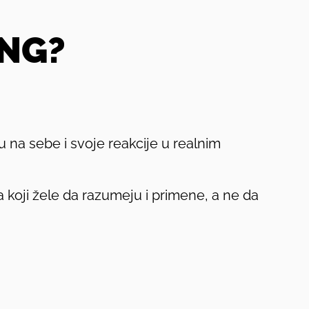
ING?
 na sebe i svoje reakcije u realnim
a koji žele da razumeju i primene, a ne da