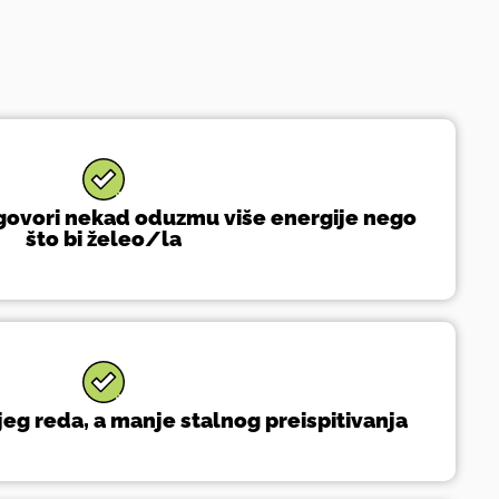
zgovori nekad oduzmu više energije nego
što bi želeo/la
jeg reda, a manje stalnog preispitivanja