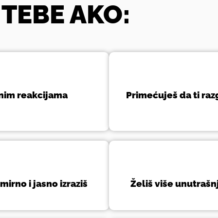
 TEBE AKO:
enim reakcijama
Primećuješ da ti ra
 mirno i jasno izraziš
Želiš više unutrašn