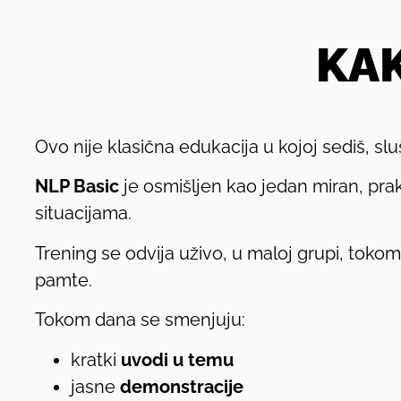
KAK
Ovo nije klasična edukacija u kojoj sediš, sl
NLP Basic
je osmišljen kao jedan miran, prak
situacijama.
Trening se odvija uživo, u maloj grupi, toko
pamte.
Tokom dana se smenjuju:
kratki
uvodi u temu
jasne
demonstracije