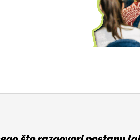
nego što razgovori postanu lak