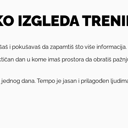
O IZGLEDA TREN
ušaš i pokušavaš da zapamtiš što više informacija.
tičan dan u kome imaš prostora da obratiš pažnju
m jednog dana. Tempo je jasan i prilagođen ljudim