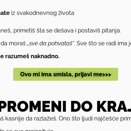
nate
iz svakodnevnog života
eš, primetiš šta se dešava i postaviš pitanja.
a da moraš
„sve da pohvataš“
. Sve što se radi ima j
 je razumeš naknadno.
Ovo mi ima smisla, prijavi me>>>
 PROMENI DO KRA
š kasnije da razlažeš. Ono što ljudi najčešće pri