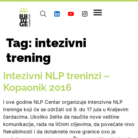
Tag:
intezivni
trening
Intezivni NLP treninzi –
Kopaonik 2016
I ove godine NLP Centar organizuje Intenzivne NLP
treninge koji će se održati od 9. do 17 jula u Kraljevim
čardacima. Ukoliko želite da naučite nove veštine
komunikacije, rada na ličnim ciljevima, da povećate nivo
fleksibilnosti i da dotaknete nove granice ovo je