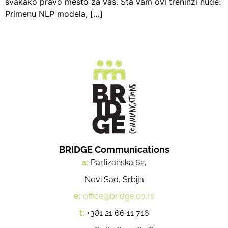
svakako pravo mesto za vas. Šta vam ovi treninzi nude:
Primenu NLP modela, […]
BRIDGE Communications
a:
Partizanska 62,
Novi Sad, Srbija
e:
office@bridge.co.rs
t:
+381 21 66 11 716