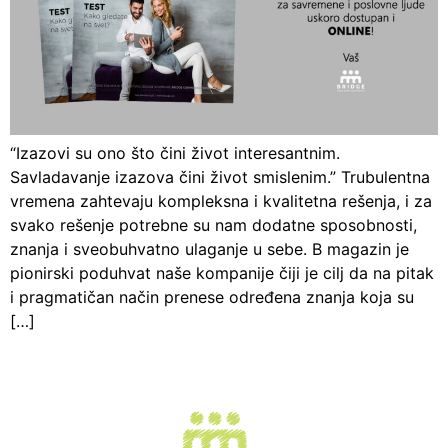
“Izazovi su ono što čini život interesantnim.
Savladavanje izazova čini život smislenim.” Trubulentna
vremena zahtevaju kompleksna i kvalitetna rešenja, i za
svako rešenje potrebne su nam dodatne sposobnosti,
znanja i sveobuhvatno ulaganje u sebe. B magazin je
pionirski poduhvat naše kompanije čiji je cilj da na pitak
i pragmatičan način prenese određena znanja koja su
[…]