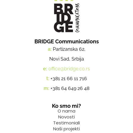
BRIDGE Communications
a:
Partizanska 62,
Novi Sad, Srbija
e:
office@bridge.co.rs
t:
+381 21 66 11 716
m:
+381 64 649 26 48
Ko smo mi?
O nama
Novosti
Testimoniali
Naši projekti