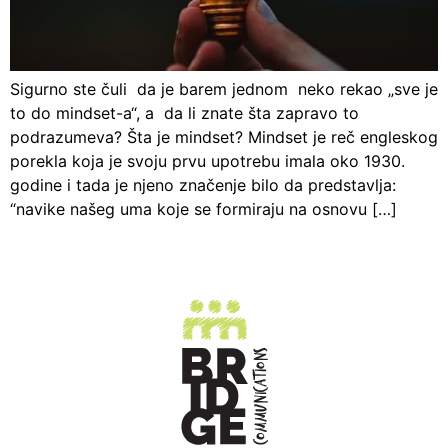
Sigurno ste čuli da je barem jednom neko rekao „sve je
to do mindset-a“, a da li znate šta zapravo to
podrazumeva? Šta je mindset? Mindset je reč engleskog
porekla koja je svoju prvu upotrebu imala oko 1930.
godine i tada je njeno značenje bilo da predstavlja:
“navike našeg uma koje se formiraju na osnovu […]