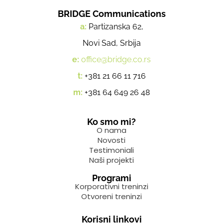
BRIDGE Communications
a:
Partizanska 62,
Novi Sad, Srbija
e:
office@bridge.co.rs
t:
+381 21 66 11 716
m:
+381 64 649 26 48
Ko smo mi?
O nama
Novosti
Testimoniali
Naši projekti
Programi
Korporativni treninzi
Otvoreni treninzi
Korisni linkovi