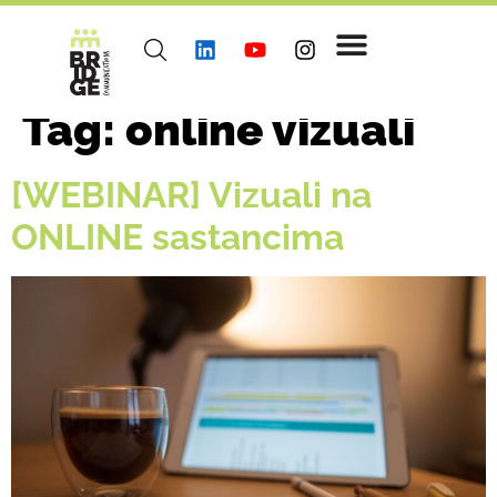
Tag:
online vizuali
[WEBINAR] Vizuali na
ONLINE sastancima