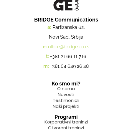
BRIDGE Communications
a:
Partizanska 62,
Novi Sad, Srbija
e:
office@bridge.co.rs
t:
+381 21 66 11 716
m:
+381 64 649 26 48
Ko smo mi?
O nama
Novosti
Testimoniali
Naši projekti
Programi
Korporativni treninzi
Otvoreni treninzi