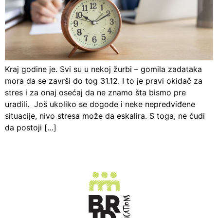
Kraj godine je. Svi su u nekoj žurbi – gomila zadataka
mora da se završi do tog 31.12. I to je pravi okidač za
stres i za onaj osećaj da ne znamo šta bismo pre
uradili. Još ukoliko se dogode i neke nepredviđene
situacije, nivo stresa može da eskalira. S toga, ne čudi
da postoji […]