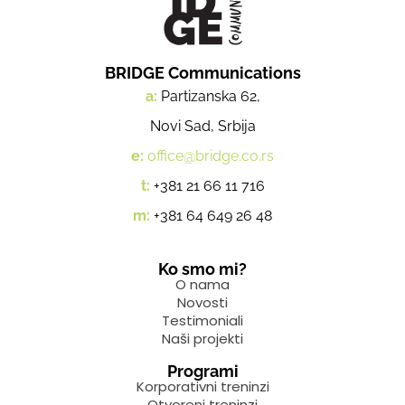
BRIDGE Communications
a:
Partizanska 62,
Novi Sad, Srbija
e:
office@bridge.co.rs
t:
+381 21 66 11 716
m:
+381 64 649 26 48
Ko smo mi?
O nama
Novosti
Testimoniali
Naši projekti
Programi
Korporativni treninzi
Otvoreni treninzi