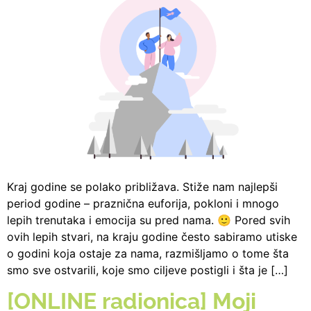
Kraj godine se polako približava. Stiže nam najlepši
period godine – praznična euforija, pokloni i mnogo
lepih trenutaka i emocija su pred nama. 🙂 Pored svih
ovih lepih stvari, na kraju godine često sabiramo utiske
o godini koja ostaje za nama, razmišljamo o tome šta
smo sve ostvarili, koje smo ciljeve postigli i šta je […]
[ONLINE radionica] Moji