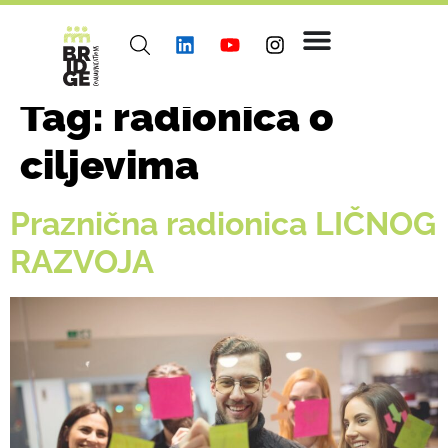
Tag:
radionica o
ciljevima
Praznična radionica LIČNOG
RAZVOJA