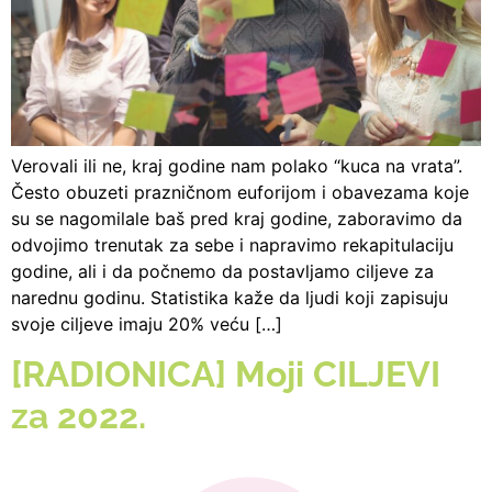
Verovali ili ne, kraj godine nam polako “kuca na vrata”.
Često obuzeti prazničnom euforijom i obavezama koje
su se nagomilale baš pred kraj godine, zaboravimo da
odvojimo trenutak za sebe i napravimo rekapitulaciju
godine, ali i da počnemo da postavljamo ciljeve za
narednu godinu. Statistika kaže da ljudi koji zapisuju
svoje ciljeve imaju 20% veću […]
[RADIONICA] Moji CILJEVI
za 2022.