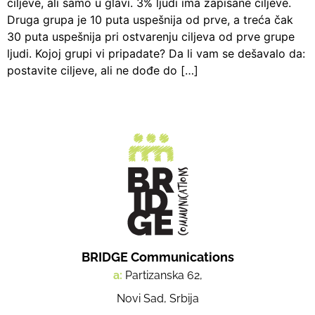
ciljeve, ali samo u glavi. 3% ljudi ima zapisane ciljeve.
Druga grupa je 10 puta uspešnija od prve, a treća čak
30 puta uspešnija pri ostvarenju ciljeva od prve grupe
ljudi. Kojoj grupi vi pripadate? Da li vam se dešavalo da:
postavite ciljeve, ali ne dođe do […]
BRIDGE Communications
a:
Partizanska 62,
Novi Sad, Srbija