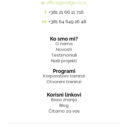
e:
office@bridge.co.rs
t:
+381 21 66 11 716
m:
+381 64 649 26 48
Ko smo mi?
O nama
Novosti
Testimoniali
Naši projekti
Programi
Korporativni treninzi
Otvoreni treninzi
Korisni linkovi
Baza znanja
Blog
Čitamo za vas