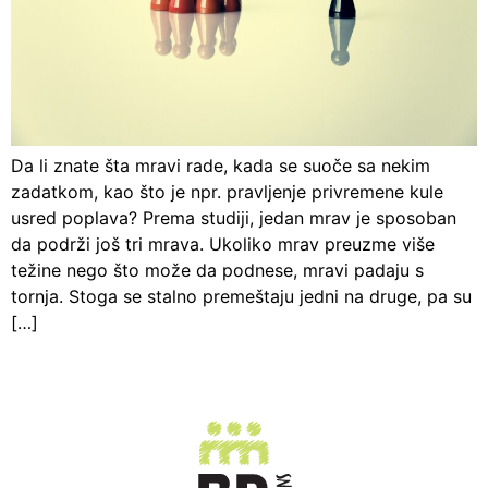
Da li znate šta mravi rade, kada se suoče sa nekim
zadatkom, kao što je npr. pravljenje privremene kule
usred poplava? Prema studiji, jedan mrav je sposoban
da podrži još tri mrava. Ukoliko mrav preuzme više
težine nego što može da podnese, mravi padaju s
tornja. Stoga se stalno premeštaju jedni na druge, pa su
[…]