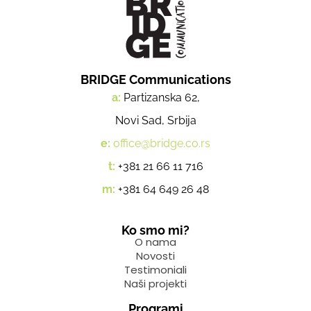
BRIDGE Communications
a:
Partizanska 62,
Novi Sad, Srbija
e:
office@bridge.co.rs
t:
+381 21 66 11 716
m:
+381 64 649 26 48
Ko smo mi?
O nama
Novosti
Testimoniali
Naši projekti
Programi