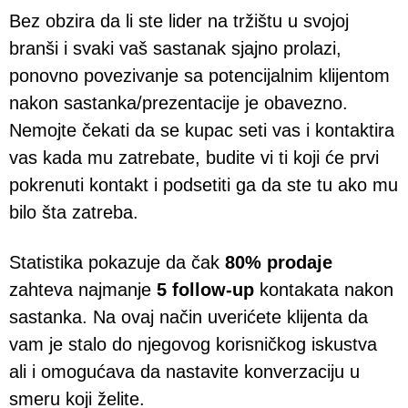
Bez obzira da li ste lider na tržištu u svojoj
branši i svaki vaš sastanak sjajno prolazi,
ponovno povezivanje sa potencijalnim klijentom
nakon sastanka/prezentacije je obavezno.
Nemojte čekati da se kupac seti vas i kontaktira
vas kada mu zatrebate, budite vi ti koji će prvi
pokrenuti kontakt i podsetiti ga da ste tu ako mu
bilo šta zatreba.
Statistika pokazuje da čak
80% prodaje
zahteva najmanje
5 follow-up
kontakata nakon
sastanka. Na ovaj način uverićete klijenta da
vam je stalo do njegovog korisničkog iskustva
ali i omogućava da nastavite konverzaciju u
smeru koji želite.