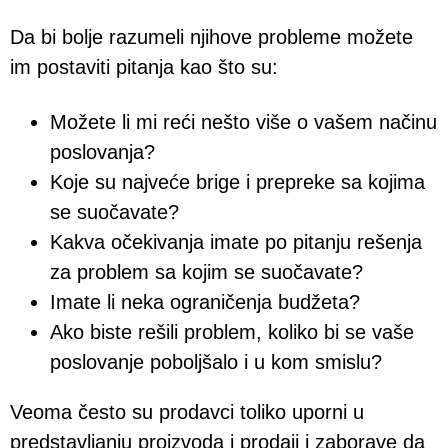
Da bi bolje razumeli njihove probleme možete
im postaviti pitanja kao što su:
Možete li mi reći nešto više o vašem načinu
poslovanja?
Koje su najveće brige i prepreke sa kojima
se suočavate?
Kakva očekivanja imate po pitanju rešenja
za problem sa kojim se suočavate?
Imate li neka ograničenja budžeta?
Ako biste rešili problem, koliko bi se vaše
poslovanje poboljšalo i u kom smislu?
Veoma često su prodavci toliko uporni u
predstavljanju proizvoda i prodaji i zaborave da