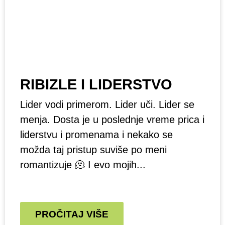
RIBIZLE I LIDERSTVO
Lider vodi primerom. Lider uči. Lider se
menja. Dosta je u poslednje vreme prica i
liderstvu i promenama i nekako se
možda taj pristup suviše po meni
romantizuje 🫠 I evo mojih...
PROČITAJ VIŠE