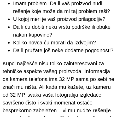
Imam problem. Da li vaš proizvod nudi
rešenje koje može da mi taj problem reši?
U kojoj meri je vaš proizvod prilagodljiv?
Da li ću dobiti neku vrstu podrške ili obuke
nakon kupovine?
Koliko novca ću morati da izdvojim?
Da li pružate još neke dodatne pogodnosti?
Kupci najčešće nisu toliko zainteresovani za
tehničke aspekte vašeg proizvoda. Informacija
da kamera telefona ima 32 MP sama po sebi ne
znači mu ništa. Ali kada mu kažete, uz kameru
od 32 MP, svaka vaša fotografija izgledaće
savršeno čisto i svaki momenat ostaće
besprekorno zabeležen – vi mu nudite
rešenje