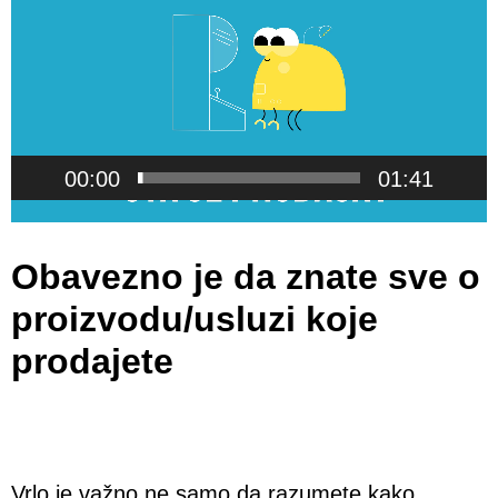
Player
00:00
01:41
Obavezno je da znate sve o
proizvodu/usluzi koje
prodajete
Vrlo je važno ne samo da razumete kako