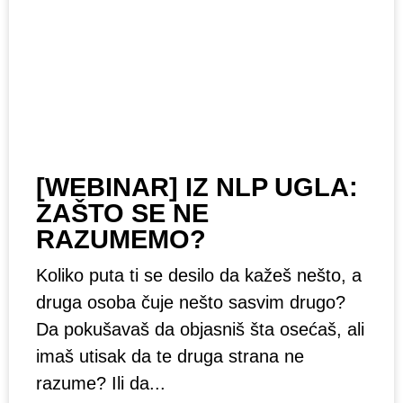
[WEBINAR] IZ NLP UGLA:
ZAŠTO SE NE
RAZUMEMO?
Koliko puta ti se desilo da kažeš nešto, a
druga osoba čuje nešto sasvim drugo?
Da pokušavaš da objasniš šta osećaš, ali
imaš utisak da te druga strana ne
razume? Ili da...