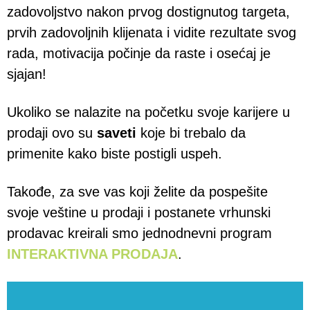
zadovoljstvo nakon prvog dostignutog targeta,
prvih zadovoljnih klijenata i vidite rezultate svog
rada, motivacija počinje da raste i osećaj je
sjajan!
Ukoliko se nalazite na početku svoje karijere u
prodaji ovo su
saveti
koje bi trebalo da
primenite kako biste postigli uspeh.
Takođe, za sve vas koji želite da pospešite
svoje veštine u prodaji i postanete vrhunski
prodavac kreirali smo jednodnevni program
INTERAKTIVNA PRODAJA
.
Video