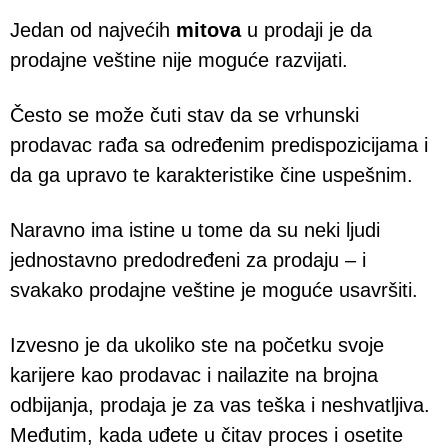
Jedan od najvećih
mitova
u prodaji je da
prodajne veštine nije moguće razvijati.
Često se može čuti stav da se vrhunski
prodavac rađa sa određenim predispozicijama i
da ga upravo te karakteristike čine uspešnim.
Naravno ima istine u tome da su neki ljudi
jednostavno predodređeni za prodaju – i
svakako prodajne veštine je moguće usavršiti.
Izvesno je da ukoliko ste na početku svoje
karijere kao prodavac i nailazite na brojna
odbijanja, prodaja je za vas teška i neshvatljiva.
Međutim, kada uđete u čitav proces i osetite