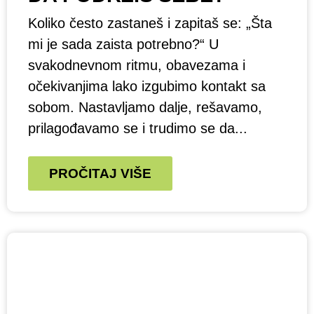
Koliko često zastaneš i zapitaš se: „Šta
mi je sada zaista potrebno?“ U
svakodnevnom ritmu, obavezama i
očekivanjima lako izgubimo kontakt sa
sobom. Nastavljamo dalje, rešavamo,
prilagođavamo se i trudimo se da...
PROČITAJ VIŠE