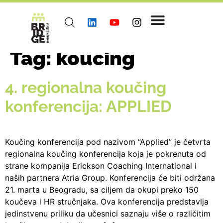
Tag:
koucing
4. regionalna koučing
konferencija: APPLIED
Koučing konferencija pod nazivom “Applied” je četvrta
regionalna koučing konferencija koja je pokrenuta od
strane kompanija Erickson Coaching International i
naših partnera Atria Group. Konferencija će biti održana
21. marta u Beogradu, sa ciljem da okupi preko 150
koučeva i HR stručnjaka. Ova konferencija predstavlja
jedinstvenu priliku da učesnici saznaju više o različitim