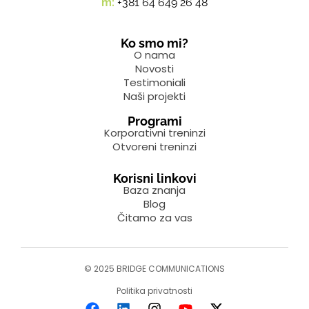
m:
+381 64 649 26 48
Ko smo mi?
O nama
Novosti
Testimoniali
Naši projekti
Programi
Korporativni treninzi
Otvoreni treninzi
Korisni linkovi
Baza znanja
Blog
Čitamo za vas
© 2025 BRIDGE COMMUNICATIONS
Politika privatnosti