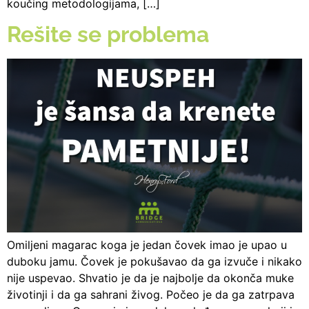
koučing metodologijama, […]
Rešite se problema
Omiljeni magarac koga je jedan čovek imao je upao u
duboku jamu. Čovek je pokušavao da ga izvuče i nikako
nije uspevao. Shvatio je da je najbolje da okonča muke
životinji i da ga sahrani živog. Počeo je da ga zatrpava