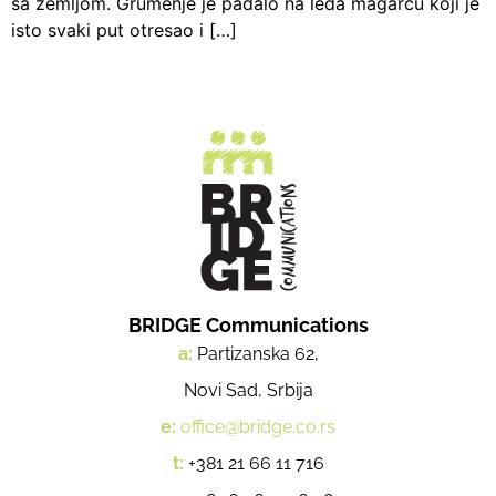
sa zemljom. Grumenje je padalo na leđa magarcu koji je
isto svaki put otresao i […]
BRIDGE Communications
a:
Partizanska 62,
Novi Sad, Srbija
e:
office@bridge.co.rs
t:
+381 21 66 11 716