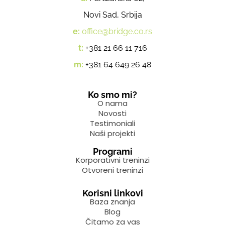
Novi Sad, Srbija
e:
office@bridge.co.rs
t:
+381 21 66 11 716
m:
+381 64 649 26 48
Ko smo mi?
O nama
Novosti
Testimoniali
Naši projekti
Programi
Korporativni treninzi
Otvoreni treninzi
Korisni linkovi
Baza znanja
Blog
Čitamo za vas