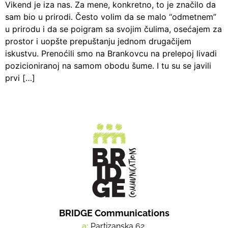
Vikend je iza nas. Za mene, konkretno, to je značilo da
sam bio u prirodi. Često volim da se malo “odmetnem”
u prirodu i da se poigram sa svojim čulima, osećajem za
prostor i uopšte prepuštanju jednom drugačijem
iskustvu. Prenoćili smo na Brankovcu na prelepoj livadi
pozicioniranoj na samom obodu šume. I tu su se javili
prvi […]
BRIDGE Communications
a:
Partizanska 62,