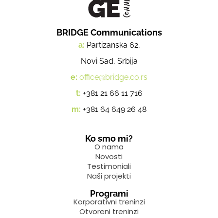
BRIDGE Communications
a:
Partizanska 62,
Novi Sad, Srbija
e:
office@bridge.co.rs
t:
+381 21 66 11 716
m:
+381 64 649 26 48
Ko smo mi?
O nama
Novosti
Testimoniali
Naši projekti
Programi
Korporativni treninzi
Otvoreni treninzi