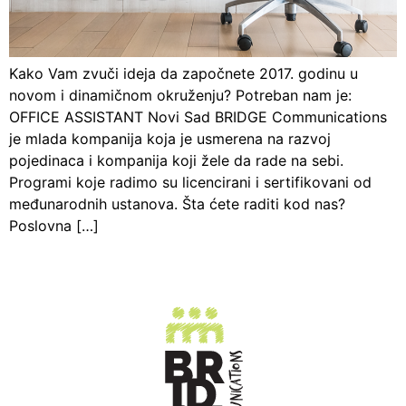
Kako Vam zvuči ideja da započnete 2017. godinu u
novom i dinamičnom okruženju? Potreban nam je:
OFFICE ASSISTANT Novi Sad BRIDGE Communications
je mlada kompanija koja je usmerena na razvoj
pojedinaca i kompanija koji žele da rade na sebi.
Programi koje radimo su licencirani i sertifikovani od
međunarodnih ustanova. Šta ćete raditi kod nas?
Poslovna […]