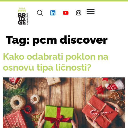
Tag:
pcm discover
Kako odabrati poklon na
osnovu tipa ličnosti?