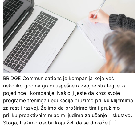
BRIDGE Communications je kompanija koja već
nekoliko godina gradi uspešne razvojne strategije za
pojedince i kompanije. Naš cilj jeste da kroz svoje
programe treninga i edukacija pružimo priliku klijentima
za rast i razvoj. Želimo da proširimo tim i pružimo
priliku proaktivnim mladim ljudima za učenje i iskustvo.
Stoga, tražimo osobu koja želi da se dokaže […]