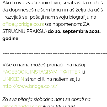
Ako ti ovo zvuči zanimljivo, smatraš da možeš
da doprineseš našem timu i imaš želju da učiš
i razvijaš se, pošalji nam svoju biografiju na
office@bridge.co.rs
(sa napomenom: ZA
STRUČNU PRAKSU)
do 10. septembra 2021.
godine
.
___________________________________________
Više o nama možeš pronaći i na našoj
FACEBOOK
,
INSTAGRAM
,
TWITTER
ili
LINKEDIN
stranici ili na našem sajtu
http://www.bridge.co.rs/
.
Za sva pitanja slobodno nam se obrati na
office@bridge.co.rs
ili 021 66 11 716.