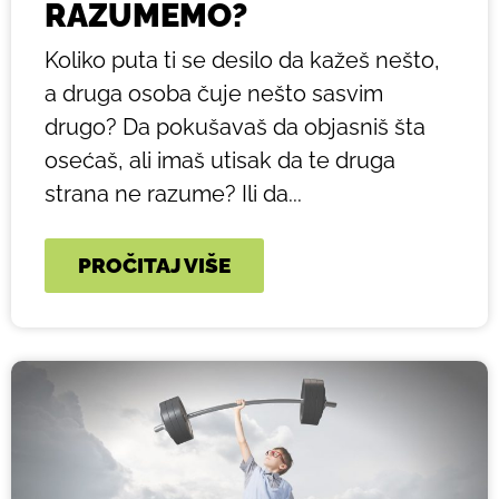
RAZUMEMO?
Koliko puta ti se desilo da kažeš nešto,
a druga osoba čuje nešto sasvim
drugo? Da pokušavaš da objasniš šta
osećaš, ali imaš utisak da te druga
strana ne razume? Ili da...
PROČITAJ VIŠE