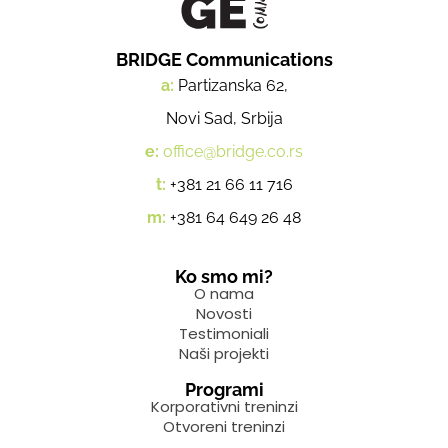
BRIDGE Communications
a:
Partizanska 62,
Novi Sad, Srbija
e:
office@bridge.co.rs
t:
+381 21 66 11 716
m:
+381 64 649 26 48
Ko smo mi?
O nama
Novosti
Testimoniali
Naši projekti
Programi
Korporativni treninzi
Otvoreni treninzi