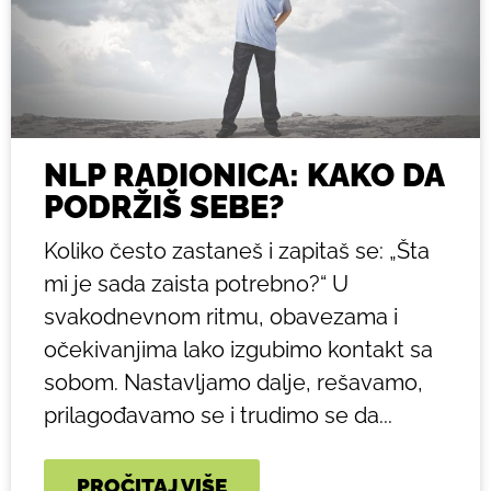
NLP RADIONICA: KAKO DA
PODRŽIŠ SEBE?
Koliko često zastaneš i zapitaš se: „Šta
mi je sada zaista potrebno?“ U
svakodnevnom ritmu, obavezama i
očekivanjima lako izgubimo kontakt sa
sobom. Nastavljamo dalje, rešavamo,
prilagođavamo se i trudimo se da...
PROČITAJ VIŠE