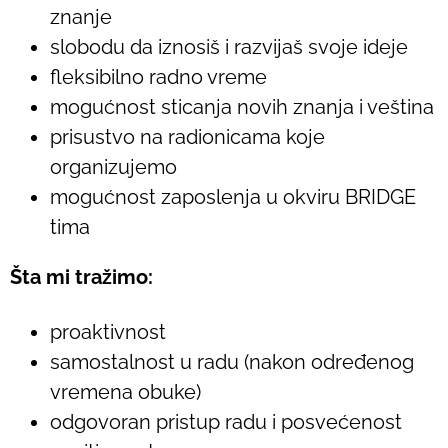
znanje
slobodu da iznosiš i razvijaš svoje ideje
fleksibilno radno vreme
mogućnost sticanja novih znanja i veština
prisustvo na radionicama koje
organizujemo
mogućnost zaposlenja u okviru BRIDGE
tima
Šta mi tražimo:
proaktivnost
samostalnost u radu (nakon određenog
vremena obuke)
odgovoran pristup radu i posvećenost