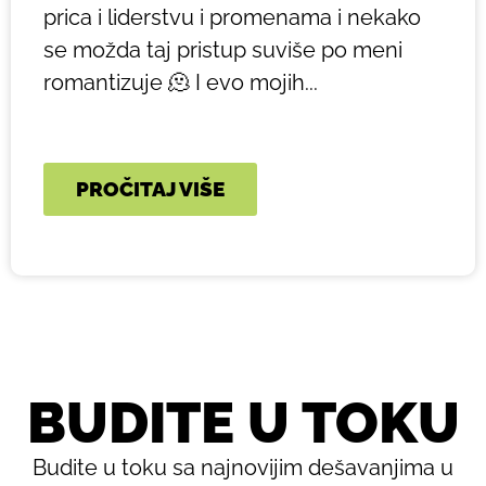
prica i liderstvu i promenama i nekako
se možda taj pristup suviše po meni
romantizuje 🫠 I evo mojih...
PROČITAJ VIŠE
BUDITE U TOKU
Budite u toku sa najnovijim dešavanjima u