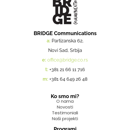
BRIDGE Communications
a:
Partizanska 62,
Novi Sad, Srbija
e:
office@bridge.co.rs
t:
+381 21 66 11 716
m:
+381 64 649 26 48
Ko smo mi?
O nama
Novosti
Testimoniali
Naši projekti
Programi