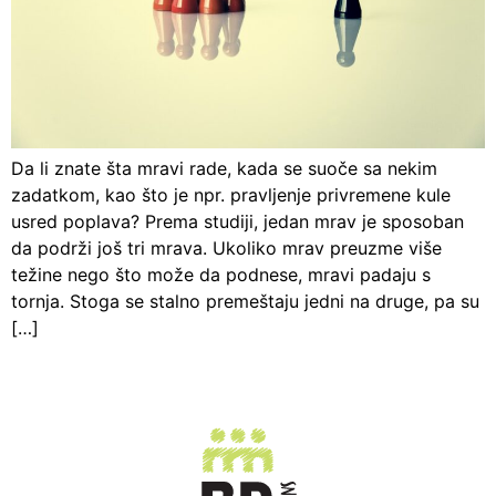
Da li znate šta mravi rade, kada se suoče sa nekim
zadatkom, kao što je npr. pravljenje privremene kule
usred poplava? Prema studiji, jedan mrav je sposoban
da podrži još tri mrava. Ukoliko mrav preuzme više
težine nego što može da podnese, mravi padaju s
tornja. Stoga se stalno premeštaju jedni na druge, pa su
[…]