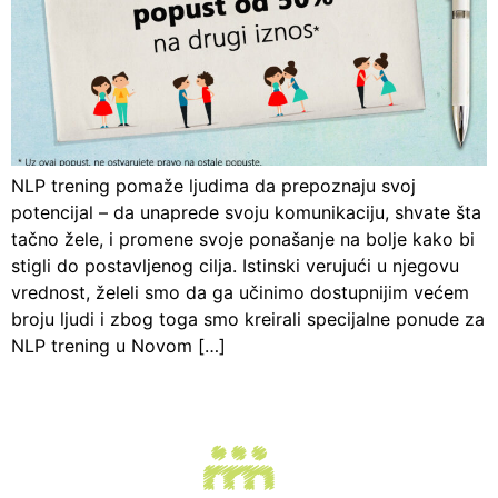
NLP trening pomaže ljudima da prepoznaju svoj
potencijal – da unaprede svoju komunikaciju, shvate šta
tačno žele, i promene svoje ponašanje na bolje kako bi
stigli do postavljenog cilja. Istinski verujući u njegovu
vrednost, želeli smo da ga učinimo dostupnijim većem
broju ljudi i zbog toga smo kreirali specijalne ponude za
NLP trening u Novom […]