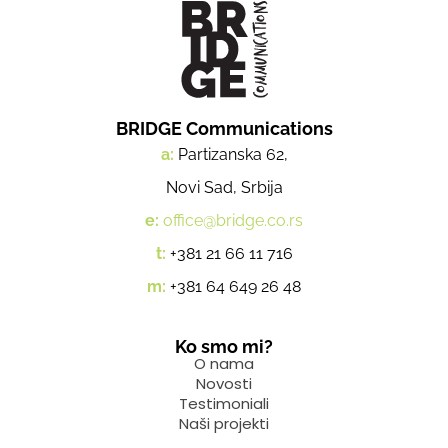
BRIDGE Communications
a:
Partizanska 62,
Novi Sad, Srbija
e:
office@bridge.co.rs
t:
+381 21 66 11 716
m:
+381 64 649 26 48
Ko smo mi?
O nama
Novosti
Testimoniali
Naši projekti