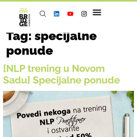
Tag:
specijalne
ponude
[NLP trening u Novom
Sadu] Specijalne ponude