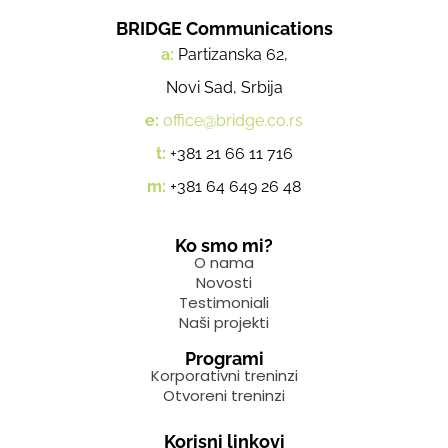
BRIDGE Communications
a:
Partizanska 62,
Novi Sad, Srbija
e:
office@bridge.co.rs
t:
+381 21 66 11 716
m:
+381 64 649 26 48
Ko smo mi?
O nama
Novosti
Testimoniali
Naši projekti
Programi
Korporativni treninzi
Otvoreni treninzi
Korisni linkovi