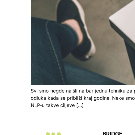
Svi smo negde naišli na bar jednu tehniku za p
odluka kada se približi kraj godine. Neke smo
NLP-u takve ciljeve […]
BRIDGE