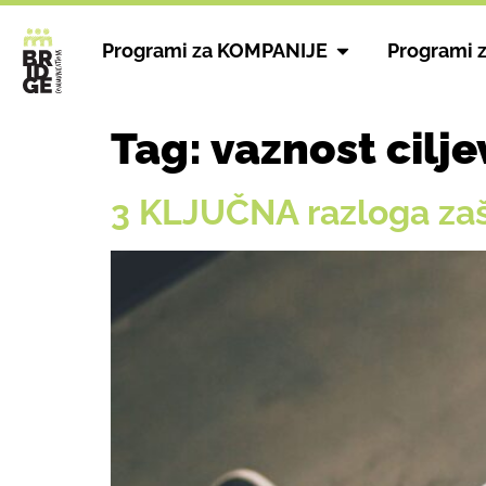
Programi za KOMPANIJE
Programi 
Tag:
vaznost cilje
3 KLJUČNA razloga zaš