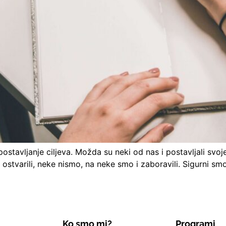
ostavljanje ciljeva. Možda su neki od nas i postavljali svoje
 ostvarili, neke nismo, na neke smo i zaboravili. Sigurni sm
Ko smo mi?
Programi