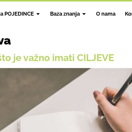
za POJEDINCE
Baza znanja
O nama
Ko
va
to je važno imati CILJEVE