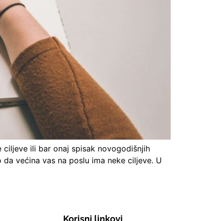
 ciljeve ili bar onaj spisak novogodišnjih
o da većina vas na poslu ima neke ciljeve. U
Korisni linkovi