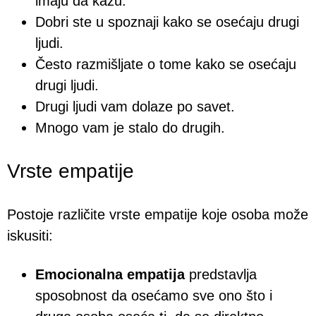
imaju da kažu.
Dobri ste u spoznaji kako se osećaju drugi
ljudi.
Često razmišljate o tome kako se osećaju
drugi ljudi.
Drugi ljudi vam dolaze po savet.
Mnogo vam je stalo do drugih.
Vrste empatije
Postoje različite vrste empatije koje osoba može
iskusiti:
Emocionalna empatija
predstavlja
sposobnost da osećamo sve ono što i