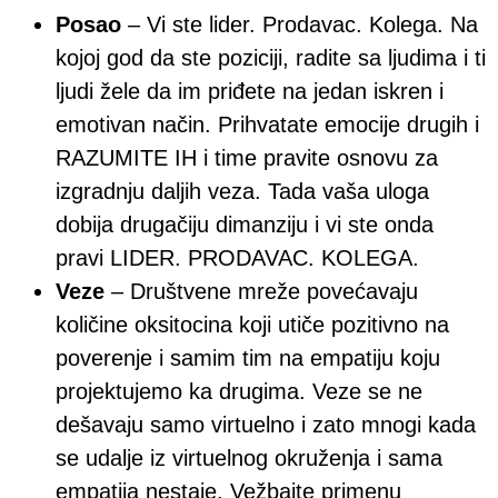
Posao
– Vi ste lider. Prodavac. Kolega. Na
kojoj god da ste poziciji, radite sa ljudima i ti
ljudi žele da im priđete na jedan iskren i
emotivan način. Prihvatate emocije drugih i
RAZUMITE IH i time pravite osnovu za
izgradnju daljih veza. Tada vaša uloga
dobija drugačiju dimanziju i vi ste onda
pravi LIDER. PRODAVAC. KOLEGA.
Veze
– Društvene mreže povećavaju
količine oksitocina koji utiče pozitivno na
poverenje i samim tim na empatiju koju
projektujemo ka drugima. Veze se ne
dešavaju samo virtuelno i zato mnogi kada
se udalje iz virtuelnog okruženja i sama
empatija nestaje. Vežbajte primenu