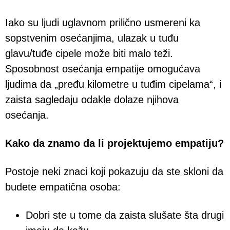
Iako su ljudi uglavnom prilično usmereni ka
sopstvenim osećanjima, ulazak u tuđu
glavu/tuđe cipele može biti malo teži.
Sposobnost osećanja empatije omogućava
ljudima da „pređu kilometre u tuđim cipelama“, i
zaista sagledaju odakle dolaze njihova
osećanja.
Kako da znamo da li projektujemo empatiju?
Postoje neki znaci koji pokazuju da ste skloni da
budete empatična osoba:
Dobri ste u tome da zaista slušate šta drugi