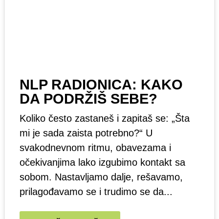
NLP RADIONICA: KAKO
DA PODRŽIŠ SEBE?
Koliko često zastaneš i zapitaš se: „Šta
mi je sada zaista potrebno?“ U
svakodnevnom ritmu, obavezama i
očekivanjima lako izgubimo kontakt sa
sobom. Nastavljamo dalje, rešavamo,
prilagođavamo se i trudimo se da...