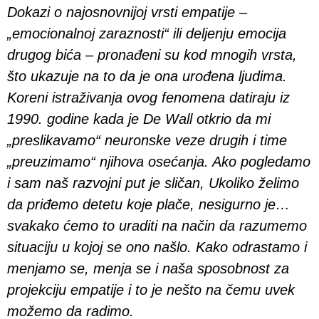
Dokazi o najosnovnijoj vrsti empatije –
„emocionalnoj zaraznosti“ ili deljenju emocija
drugog bića – pronađeni su kod mnogih vrsta,
što ukazuje na to da je ona urođena ljudima.
Koreni istraživanja ovog fenomena datiraju iz
1990. godine kada je De Wall otkrio da mi
„preslikavamo“ neuronske veze drugih i time
„preuzimamo“ njihova osećanja. Ako pogledamo
i sam naš razvojni put je sličan, Ukoliko želimo
da priđemo detetu koje plače, nesigurno je…
svakako ćemo to uraditi na način da razumemo
situaciju u kojoj se ono našlo. Kako odrastamo i
menjamo se, menja se i naša sposobnost za
projekciju empatije i to je nešto na čemu uvek
možemo da radimo.