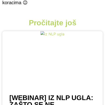
koracima 😉
Pročitajte još
[WEBINAR] IZ NLP UGLA:
ZAŠTO SE NE