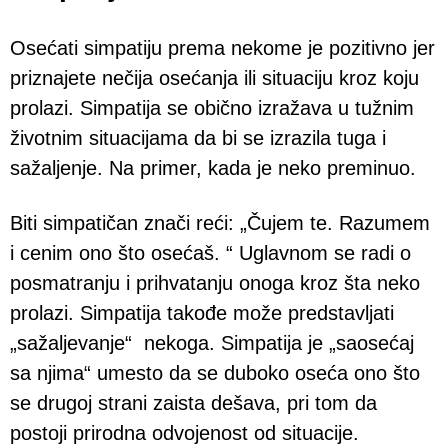
Osećati simpatiju prema nekome je pozitivno jer
priznajete nečija osećanja ili situaciju kroz koju
prolazi. Simpatija se obično izražava u tužnim
životnim situacijama da bi se izrazila tuga i
sažaljenje. Na primer, kada je neko preminuo.
Biti simpatičan znači reći: „Čujem te. Razumem
i cenim ono što osećaš. “ Uglavnom se radi o
posmatranju i prihvatanju onoga kroz šta neko
prolazi. Simpatija takođe može predstavljati
„sažaljevanje“ nekoga. Simpatija je „saosećaj
sa njima“ umesto da se duboko oseća ono što
se drugoj strani zaista dešava, pri tom da
postoji prirodna odvojenost od situacije.