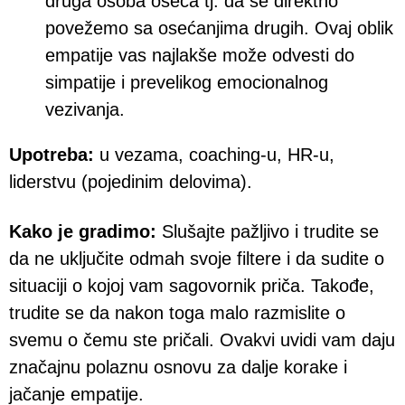
druga osoba oseća tj. da se direktno
povežemo sa osećanjima drugih. Ovaj oblik
empatije vas najlakše može odvesti do
simpatije i prevelikog emocionalnog
vezivanja.
Upotreba:
u vezama, coaching-u, HR-u,
liderstvu (pojedinim delovima).
Kako je gradimo:
Slušajte pažljivo i trudite se
da ne uključite odmah svoje filtere i da sudite o
situaciji o kojoj vam sagovornik priča. Takođe,
trudite se da nakon toga malo razmislite o
svemu o čemu ste pričali. Ovakvi uvidi vam daju
značajnu polaznu osnovu za dalje korake i
jačanje empatije.