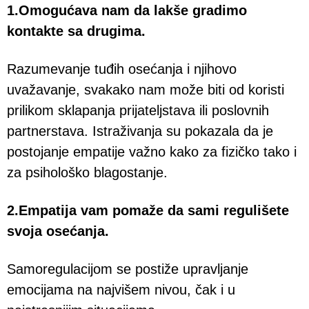
1.Omogućava nam da lakše gradimo
kontakte sa drugima.
Razumevanje tuđih osećanja i njihovo
uvažavanje, svakako nam može biti od koristi
prilikom sklapanja prijateljstava ili poslovnih
partnerstava. Istraživanja su pokazala da je
postojanje empatije važno kako za fizičko tako i
za psihološko blagostanje.
2.Empatija vam pomaže da sami regulišete
svoja osećanja.
Samoregulacijom se postiže upravljanje
emocijama na najvišem nivou, čak i u