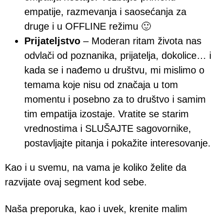
empatije, razmevanja i saosećanja za
druge i u OFFLINE režimu 🙂
Prijateljstvo
– Moderan ritam života nas
odvlači od poznanika, prijatelja, dokolice… i
kada se i nađemo u društvu, mi mislimo o
temama koje nisu od značaja u tom
momentu i posebno za to društvo i samim
tim empatija izostaje. Vratite se starim
vrednostima i SLUŠAJTE sagovornike,
postavljajte pitanja i pokažite interesovanje.
Kao i u svemu, na vama je koliko želite da
razvijate ovaj segment kod sebe.
Naša preporuka, kao i uvek, krenite malim