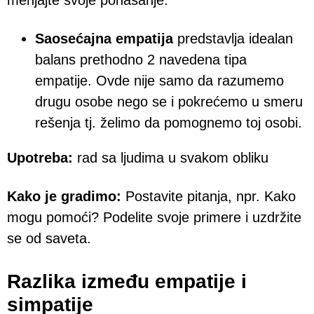
menjajte svoje ponašanje.
Saosećajna empatija
predstavlja idealan
balans prethodno 2 navedena tipa
empatije. Ovde nije samo da razumemo
drugu osobe nego se i pokrećemo u smeru
rešenja tj. želimo da pomognemo toj osobi.
Upotreba:
rad sa ljudima u svakom obliku
Kako je gradimo:
Postavite pitanja, npr. Kako
mogu pomoći? Podelite svoje primere i uzdržite
se od saveta.
Razlika između empatije i
simpatije