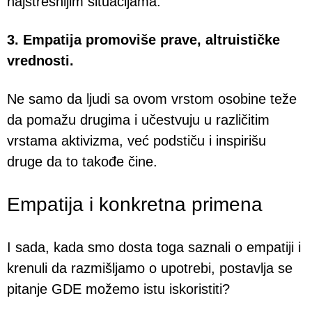
najstresnijim situacijama.
3. Empatija promoviše prave, altruističke
vrednosti.
Ne samo da ljudi sa ovom vrstom osobine teže
da pomažu drugima i učestvuju u različitim
vrstama aktivizma, već podstiču i inspirišu
druge da to takođe čine.
Empatija i konkretna primena
I sada, kada smo dosta toga saznali o empatiji i
krenuli da razmišljamo o upotrebi, postavlja se
pitanje GDE možemo istu iskoristiti?