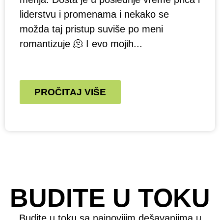
liderstvu i promenama i nekako se
možda taj pristup suviše po meni
romantizuje 🫠 I evo mojih...
PROČITAJ VIŠE
BUDITE U TOKU
Budite u toku sa najnovijim dešavanjima u