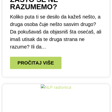
RAZUMEMO?
Koliko puta ti se desilo da kažeš nešto, a
druga osoba čuje nešto sasvim drugo?
Da pokušavaš da objasniš šta osećaš, ali
imaš utisak da te druga strana ne
razume? Ili da...
PROČITAJ VIŠE