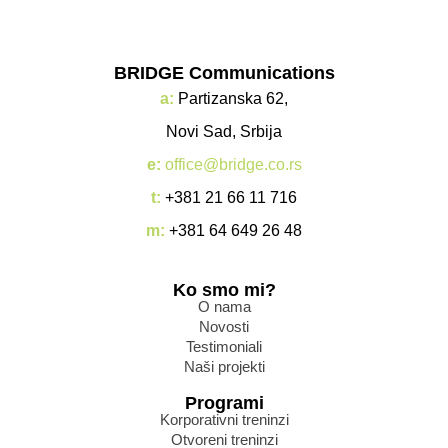
BRIDGE Communications
a:
Partizanska 62,
Novi Sad, Srbija
e:
office@bridge.co.rs
t:
+381 21 66 11 716
m:
+381 64 649 26 48
Ko smo mi?
O nama
Novosti
Testimoniali
Naši projekti
Programi
Korporativni treninzi
Otvoreni treninzi