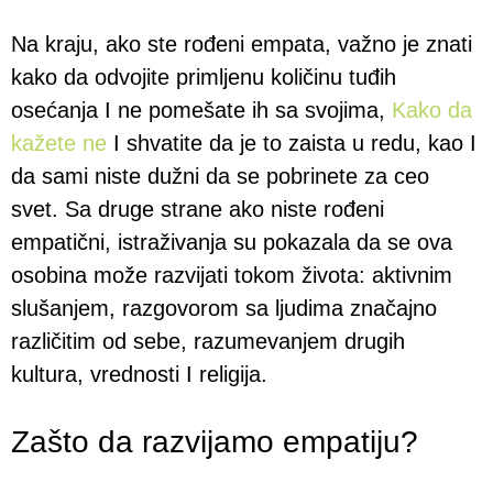
Na kraju, ako ste rođeni empata, važno je znati
kako da odvojite primljenu količinu tuđih
osećanja I ne pomešate ih sa svojima,
Kako da
kažete ne
I shvatite da je to zaista u redu, kao I
da sami niste dužni da se pobrinete za ceo
svet. Sa druge strane ako niste rođeni
empatični, istraživanja su pokazala da se ova
osobina može razvijati tokom života: aktivnim
slušanjem, razgovorom sa ljudima značajno
različitim od sebe, razumevanjem drugih
kultura, vrednosti I religija.
Zašto da razvijamo empatiju?