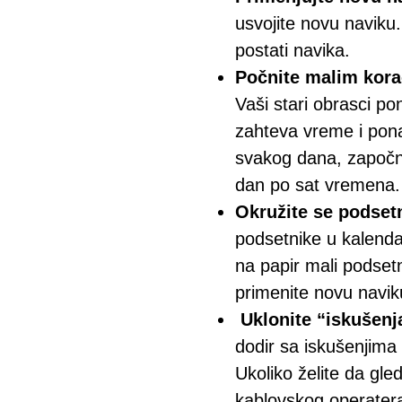
usvojite novu naviku
postati navika.
Počnite malim kor
Vaši stari obrasci p
zahteva vreme i pona
svakog dana, započni
dan po sat vremena.
Okružite se podset
podsetnike u kalendar
na papir mali podsetn
primenite novu navik
Uklonite “iskušenj
dodir sa iskušenjima
Ukoliko želite da gle
kablovskog operater