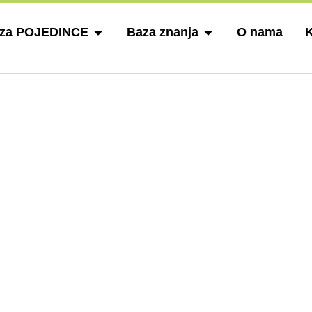
 za POJEDINCE
Baza znanja
O nama
K