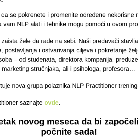
 da se pokrenete i promenite određene nekorisne n
a vam NLP alati i tehnike mogu pomoći u ovom pr
i zaista žele da rade na sebi. Naši predavači stavlj
 postavljanja i ostvarivanja ciljeva i pokretanje že
 osoba – od studenata, direktora kompanija, preduzet
arketing stručnjaka, ali i psihologa, profesora…
tuje nova grupa polaznika NLP Practitioner trening
itioner saznajte
ovde
.
etak novog meseca da bi započe
počnite sada!