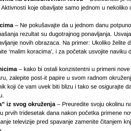
. Aktivnosti koje obavljate samo jednom u nekolik
acima
– Ne pokušavajte da u jednom danu potpuno 
onašanja rezultat su dugotrajnog ponavljanja. Usvaj
vljanje novih obrazaca. Na primer: Ukoliko želite
te ‘malim koracima’, i za početak usvojite naviku 
nicima
– kako bi ostali konzistentni u primeni nove
u, zalepite post-it papire u svom radnom okruženju
ik koji će vam uvek biti blizu i tako se osigurajte d
u.
a” iz svog okruženja
– Preuredite svoju okolinu na
 u prvih tridesetak dana nakon početka primene no
danje televizije pred spavanje zamenite čitanjem knj
a.