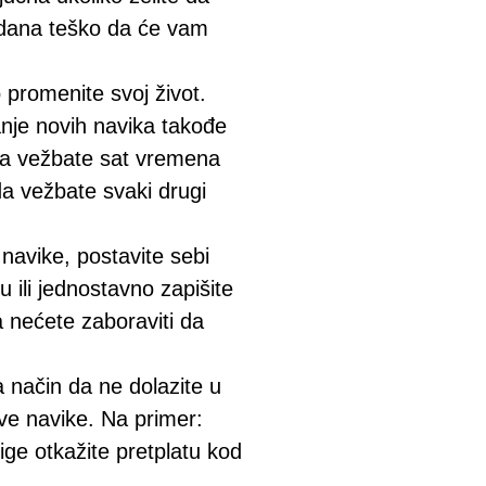
o dana teško da će vam
promenite svoj život.
anje novih navika takođe
 da vežbate sat vremena
da vežbate svaki drugi
 navike, postavite sebi
 ili jednostavno zapišite
a nećete zaboraviti da
 način da ne dolazite u
ve navike. Na primer:
ige otkažite pretplatu kod