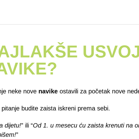
AJLAKŠE USVOJ
AVIKE?
anje neke nove
navike
ostavili za početak nove ned
pitanje budite zaista iskreni prema sebi.
 dijetu!
” ili “
Od 1. u mesecu ću zaista krenuti na on
pišem!
”