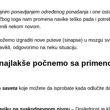
nim ponavljanjem određenog ponašanja i one ostavl
bog toga nam promena navike teško pada i potre
enili nekom novom.
 možemo izgraditi nove puteve (sinapse) u mozgu s
vikli, odgovorimo na neku situaciju.
najlakše počnemo sa prime
h
saveta
koje možete da isprobate kada odlučite 
naviku na svakodnevnom nivou
– Doslednost je kl