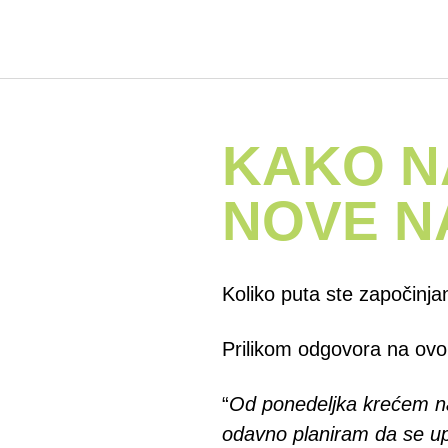
KAKO N
NOVE N
Koliko puta ste započinj
Prilikom odgovora na ovo 
“
Od ponedeljka krećem na
odavno planiram da se u