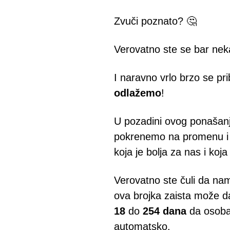
Zvuči poznato? 🤔
Verovatno ste se bar nekad
I naravno vrlo brzo se pr
odlažemo
!
U pozadini ovog ponašanja
pokrenemo na promenu i 
koja je bolja za nas i koj
Verovatno ste čuli da na
ova brojka zaista može da
18
do
254 dana
da osoba
automatsko.