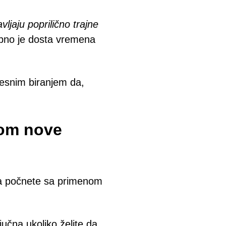
jaju poprilično trajne
bno je dosta vremena
vesnim biranjem da,
nom nove
da počnete sa primenom
jučna ukoliko želite da