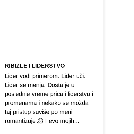
RIBIZLE I LIDERSTVO
Lider vodi primerom. Lider uči.
Lider se menja. Dosta je u
poslednje vreme prica i liderstvu i
promenama i nekako se možda
taj pristup suviše po meni
romantizuje 🫠 I evo mojih...