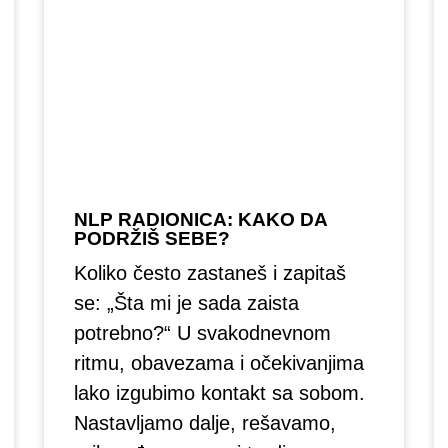
NLP RADIONICA: KAKO DA
PODRŽIŠ SEBE?
Koliko često zastaneš i zapitaš
se: „Šta mi je sada zaista
potrebno?“ U svakodnevnom
ritmu, obavezama i očekivanjima
lako izgubimo kontakt sa sobom.
Nastavljamo dalje, rešavamo,