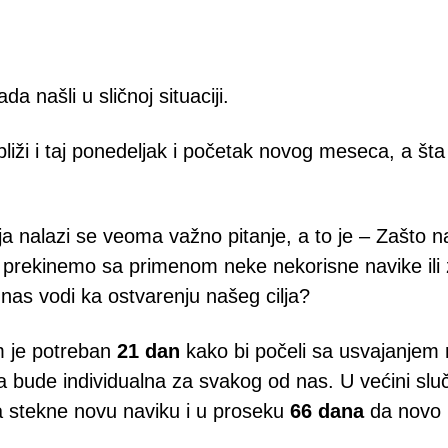
a našli u sličnoj situaciji.
ibliži i taj ponedeljak i početak novog meseca, a št
 nalazi se veoma važno pitanje, a to je – Zašto na
prekinemo sa primenom neke nekorisne navike il
a nas vodi ka ostvarenju našeg cilja?
m je potreban
21 dan
kako bi počeli sa usvajanjem
 bude individualna za svakog od nas. U većini slu
 stekne novu naviku i u proseku
66 dana
da novo 