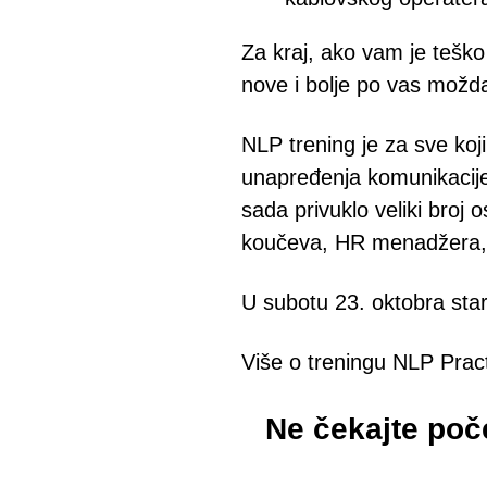
Za kraj, ako vam je teško
nove i bolje po vas možd
NLP trening je za sve koj
unapređenja komunikacije,
sada privuklo veliki broj
koučeva, HR menadžera, m
U subotu 23. oktobra star
Više o treningu NLP Pract
Ne čekajte poč