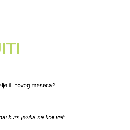
ITI
elje ili novog meseca?
aj kurs jezika na koji već