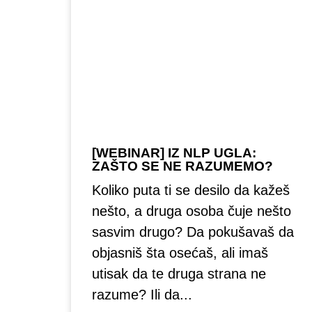
[WEBINAR] IZ NLP UGLA:
ZAŠTO SE NE RAZUMEMO?
Koliko puta ti se desilo da kažeš
nešto, a druga osoba čuje nešto
sasvim drugo? Da pokušavaš da
objasniš šta osećaš, ali imaš
utisak da te druga strana ne
razume? Ili da...