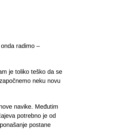
a onda radimo –
m je toliko teško da se
i započnemo neku novu
 nove navike. Međutim
čajeva potrebno je od
ponašanje postane