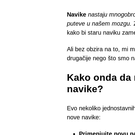
Navike
nastaju mnogobroj
puteve u našem mozgu.
Z
kako bi staru naviku zam
Ali bez obzira na to, mi
drugačije nego što smo na
Kako onda da 
navike?
Evo nekoliko jednostavni
nove navike:
Primenjujte novu 