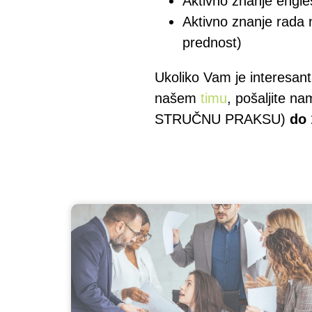
Aktivno znanje engle
Aktivno znanje rada 
prednost)
Ukoliko Vam je interesan
našem
timu
, pošaljite n
STRUČNU PRAKSU)
do 