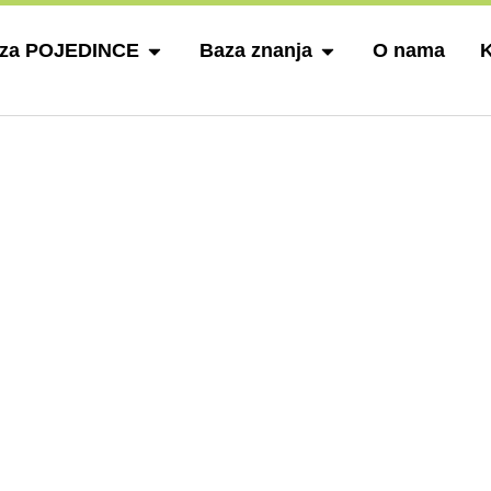
 za POJEDINCE
Baza znanja
O nama
K