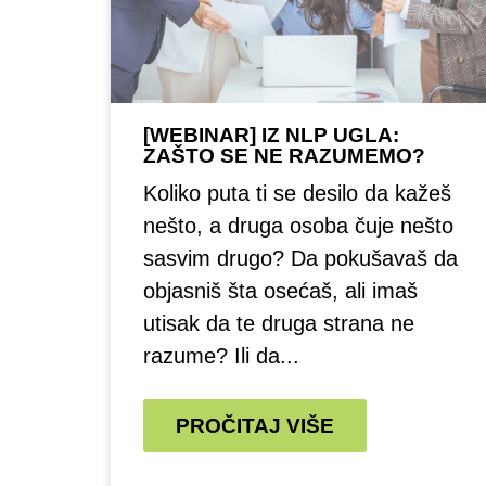
[WEBINAR] IZ NLP UGLA:
ZAŠTO SE NE RAZUMEMO?
Koliko puta ti se desilo da kažeš
nešto, a druga osoba čuje nešto
sasvim drugo? Da pokušavaš da
objasniš šta osećaš, ali imaš
utisak da te druga strana ne
razume? Ili da...
PROČITAJ VIŠE