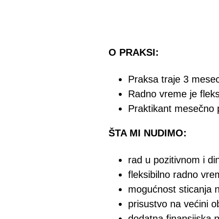
O PRAKSI:
Praksa traje 3 mese
Radno vreme je fleks
Praktikant mesečno p
ŠTA MI NUDIMO:
rad u pozitivnom i d
fleksibilno radno vr
mogućnost sticanja n
prisustvo na većini o
dodatna finansijska 