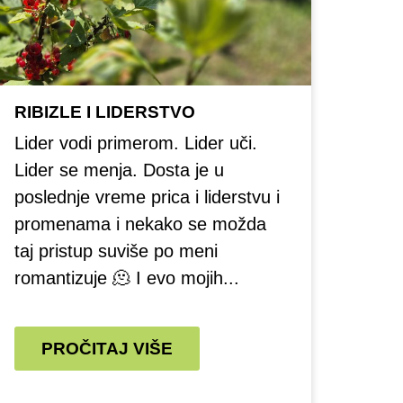
RIBIZLE I LIDERSTVO
Lider vodi primerom. Lider uči.
Lider se menja. Dosta je u
poslednje vreme prica i liderstvu i
promenama i nekako se možda
taj pristup suviše po meni
romantizuje 🫠 I evo mojih...
PROČITAJ VIŠE