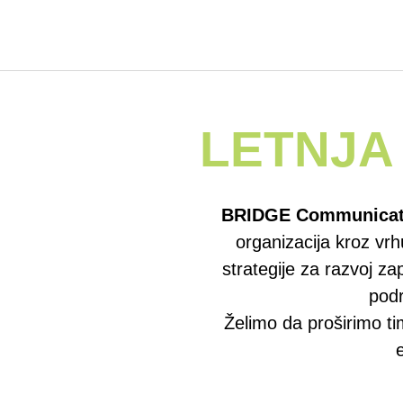
LETNJA
BRIDGE Communicat
organizacija kroz vr
strategije za razvoj z
podr
Želimo da proširimo t
e