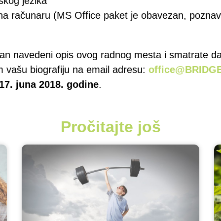
skog jezika
na računaru (MS Office paket je obavezan, poznav
tan navedeni opis ovog radnog mesta i smatrate d
am vašu biografiju na email adresu:
office@BRIDGE
17. juna 2018. godine
.
Pročitajte još