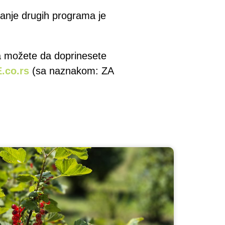
anje drugih programa je
a možete da doprinesete
.co.rs
(sa naznakom: ZA