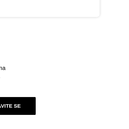
ima
š
AVITE SE