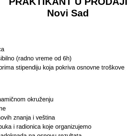
PRAKTIKANT U PRODAJI
Novi Sad
ca
ibilno (radno vreme od 6h)
rima stipendiju koja pokriva osnovne troškove
inamičnom okruženju
eme
ovih znanja i veština
buka i radionica koje organizujemo
nadoknada na osnovu rezultata