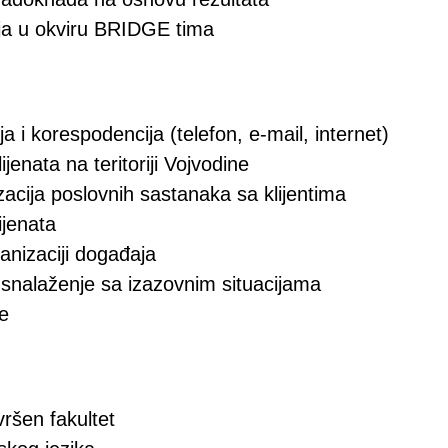
a u okviru BRIDGE tima
 i korespodencija (telefon, e-mail, internet)
jenata na teritoriji Vojvodine
zacija poslovnih sastanaka sa klijentima
ijenata
anizaciji događaja
i snalaženje sa izazovnim situacijama
ve
vršen fakultet