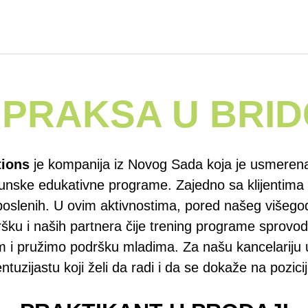
 PRAKSA U BRID
ions
je kompanija iz Novog Sada koja je usmerena 
hunske edukativne programe. Zajedno sa klijentima
aposlenih. U ovim aktivnostima, pored našeg višeg
šku i naših partnera čije trening programe sprovo
im i pružimo podršku mladima. Za našu kancelarij
ntuzijastu koji želi da radi i da se dokaže na pozicij