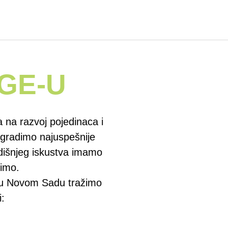
GE-U
na razvoj pojedinaca i
 gradimo najuspešnije
odišnjeg iskustva imamo
dimo.
u u Novom Sadu tražimo
i: