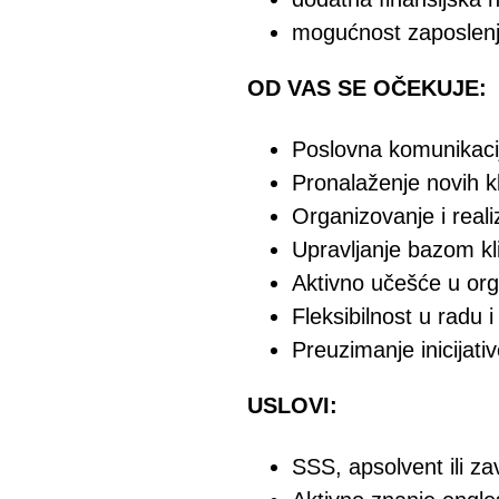
mogućnost zaposlenj
OD VAS SE OČEKUJE:
Poslovna komunikacija
Pronalaženje novih kli
Organizovanje i reali
Upravljanje bazom kl
Aktivno učešće u org
Fleksibilnost u radu 
Preuzimanje inicijati
USLOVI:
SSS, apsolvent ili za