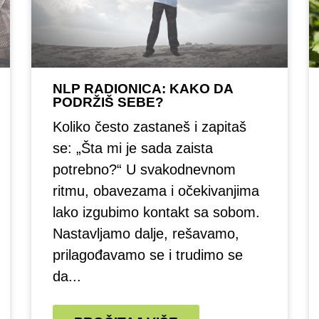
NLP RADIONICA: KAKO DA
PODRŽIŠ SEBE?
Koliko često zastaneš i zapitaš
se: „Šta mi je sada zaista
potrebno?“ U svakodnevnom
ritmu, obavezama i očekivanjima
lako izgubimo kontakt sa sobom.
Nastavljamo dalje, rešavamo,
prilagođavamo se i trudimo se
da...