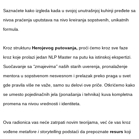
Saznaćete kako izgleda kada u svojoj unutrašnjoj kuhinji pređete sa
nivoa praćenja uputstava na nivo kreiranja sopstvenih, unikatnih
formula.
Kroz strukturu
Herojevog putovanja,
proći ćemo kroz sve faze
kroz koje prolazi jedan NLP Master na putu ka istinskoj ekspertizi.
Suočavanje sa
“zmajevima”
naših starih uverenja, pronalaženje
mentora u sopstvenom nesvesnom i prelazak preko praga u svet
gde pravila više ne važe, samo su delovi ove priče. Otkrićemo kako
se umesto pojedinačnih jela (ponašanja i tehnika) kuva kompletna
promena na nivou vrednosti i identiteta.
Ova radionica vas neće zatrpati novim teorijama, već će vas kroz
vođene
metafore i storytelling
podstaći da prepoznate
resurs
koji