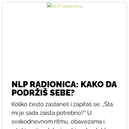
NLP RADIONICA: KAKO DA
PODRŽIŠ SEBE?
Koliko često zastaneš i zapitaš se: „Šta
mi je sada zaista potrebno?“ U
svakodnevnom ritmu, obavezama i