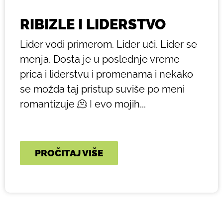
RIBIZLE I LIDERSTVO
Lider vodi primerom. Lider uči. Lider se
menja. Dosta je u poslednje vreme
prica i liderstvu i promenama i nekako
se možda taj pristup suviše po meni
romantizuje 🫠 I evo mojih...
PROČITAJ VIŠE