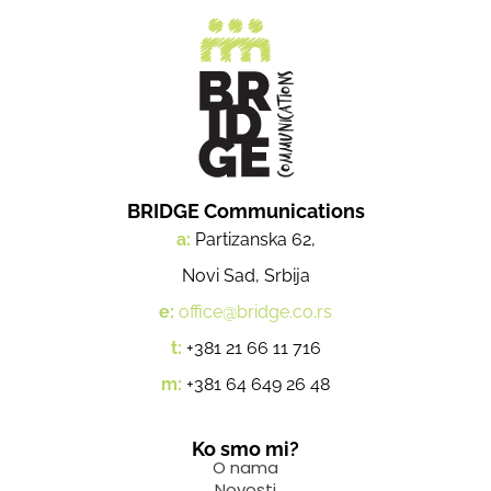
BRIDGE Communications
a:
Partizanska 62,
Novi Sad, Srbija
e:
office@bridge.co.rs
t:
+381 21 66 11 716
m:
+381 64 649 26 48
Ko smo mi?
O nama
Novosti