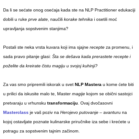
Da li se sećate onog osećaja kada ste na NLP Practitioner edukaciji
dobili u ruke
prve alate
, naučili
korake tehnika
i osetili moć
upravljanja sopstvenim stanjima?
Postali ste neka vrsta kuvara koji ima sjajne
recepte
za promenu, i
sada pravo pitanje glasi:
Šta se dešava kada prerastete recepte i
poželite da kreirate čistu magiju u svojoj kuhinji?
Za vas smo pripremili iskorak u svet
NLP Mastera
u kome ćete biti
u prilici da iskusite malo te, Master
magije
kojom se obični sastojci
pretvaraju u vrhunsku
transformaciju
. Ovaj dvočasovni
Masterclass
je vaš poziv na
Herojevo putovanje
– avanturu na
kojoj ostavljate poznate kulinarske priručnike iza sebe i krećete u
potragu za sopstvenim tajnim začinom.