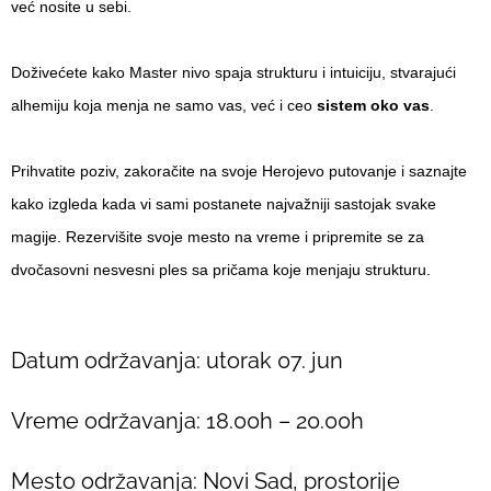
već nosite u sebi.
Doživećete kako Master nivo spaja strukturu i intuiciju, stvarajući
alhemiju koja menja ne samo vas, već i ceo
sistem oko vas
.
Prihvatite poziv, zakoračite na svoje Herojevo putovanje i saznajte
kako izgleda kada vi sami postanete najvažniji sastojak svake
magije. Rezervišite svoje mesto na vreme i pripremite se za
dvočasovni nesvesni ples sa pričama koje menjaju strukturu.
Datum održavanja: utorak 07. jun
Vreme održavanja: 18.00h – 20.00h
Mesto održavanja: Novi Sad, prostorije