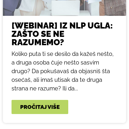
[WEBINAR] IZ NLP UGLA:
ZAŠTO SE NE
RAZUMEMO?
Koliko puta ti se desilo da kažeš nešto,
a druga osoba čuje nešto sasvim
drugo? Da pokušavaš da objasniš šta
osećaš, ali imaš utisak da te druga
strana ne razume? Ili da...
PROČITAJ VIŠE