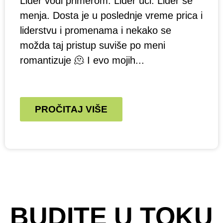
Lider vodi primerom. Lider uči. Lider se
menja. Dosta je u poslednje vreme prica i
liderstvu i promenama i nekako se
možda taj pristup suviše po meni
romantizuje 🫠 I evo mojih...
PROČITAJ VIŠE
BUDITE U TOKU