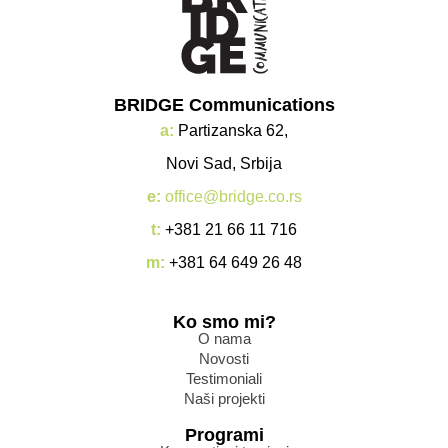
BRIDGE Communications
a:
Partizanska 62,
Novi Sad, Srbija
e:
office@bridge.co.rs
t:
+381 21 66 11 716
m:
+381 64 649 26 48
Ko smo mi?
O nama
Novosti
Testimoniali
Naši projekti
Programi