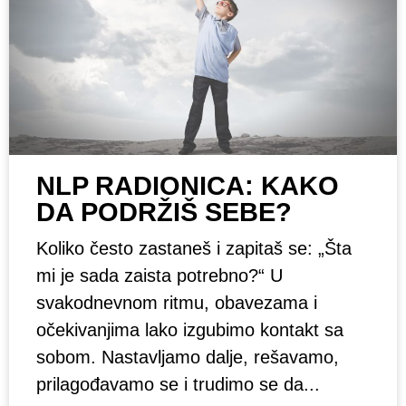
NLP RADIONICA: KAKO
DA PODRŽIŠ SEBE?
Koliko često zastaneš i zapitaš se: „Šta
mi je sada zaista potrebno?“ U
svakodnevnom ritmu, obavezama i
očekivanjima lako izgubimo kontakt sa
sobom. Nastavljamo dalje, rešavamo,
prilagođavamo se i trudimo se da...