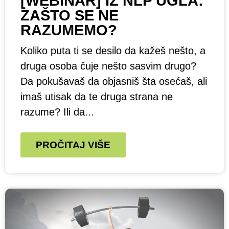
[WEBINAR] IZ NLP UGLA:
ZAŠTO SE NE
RAZUMEMO?
Koliko puta ti se desilo da kažeš nešto, a
druga osoba čuje nešto sasvim drugo?
Da pokušavaš da objasniš šta osećaš, ali
imaš utisak da te druga strana ne
razume? Ili da...
PROČITAJ VIŠE