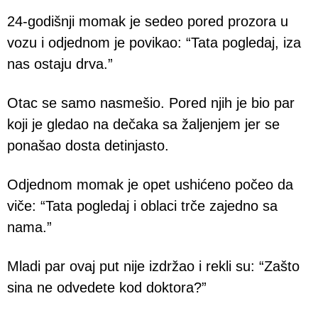
24-godišnji momak je sedeo pored prozora u
vozu i odjednom je povikao: “Tata pogledaj, iza
nas ostaju drva.”
Otac se samo nasmešio. Pored njih je bio par
koji je gledao na dečaka sa žaljenjem jer se
ponašao dosta detinjasto.
Odjednom momak je opet ushićeno počeo da
viče: “Tata pogledaj i oblaci trče zajedno sa
nama.”
Mladi par ovaj put nije izdržao i rekli su: “Zašto
sina ne odvedete kod doktora?”