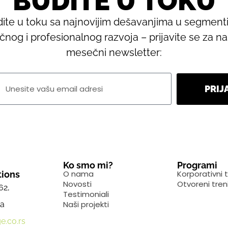
BUDITE U TOKU
ite u toku sa najnovijim dešavanjima u segmen
ičnog i profesionalnog razvoja – prijavite se za n
mesečni newsletter:
PRIJ
Ko smo mi?
Programi
O nama
Korporativni t
ions
Novosti
Otvoreni tren
62,
Testimoniali
Naši projekti
ja
e.co.rs