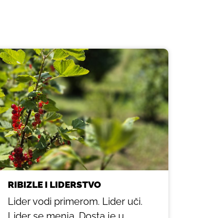
RIBIZLE I LIDERSTVO
Lider vodi primerom. Lider uči.
Lider se menja. Dosta je u