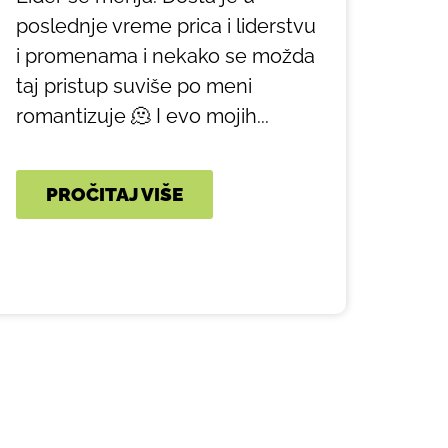
poslednje vreme prica i liderstvu
i promenama i nekako se možda
taj pristup suviše po meni
romantizuje 🫠 I evo mojih...
PROČITAJ VIŠE