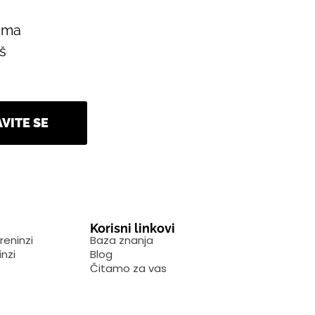
tima
aš
AVITE SE
Korisni linkovi
reninzi
Baza znanja
inzi
Blog
Čitamo za vas