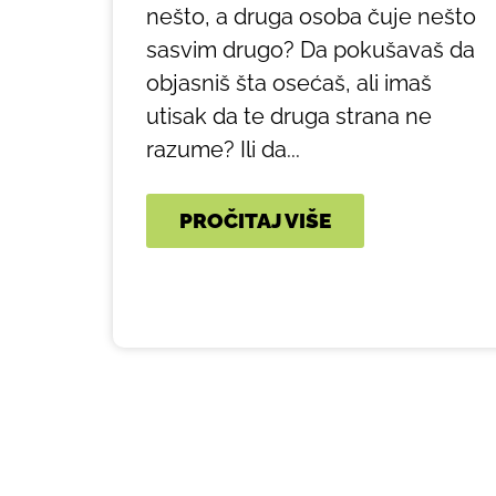
nešto, a druga osoba čuje nešto
sasvim drugo? Da pokušavaš da
objasniš šta osećaš, ali imaš
utisak da te druga strana ne
razume? Ili da...
PROČITAJ VIŠE