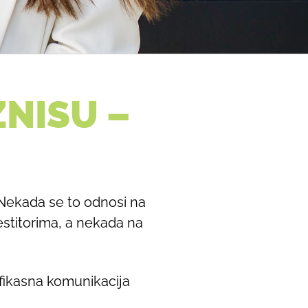
ZNISU –
 Nekada se to odnosi na
estitorima, a nekada na
eefikasna komunikacija