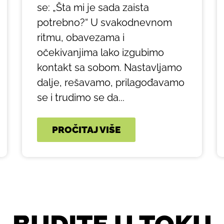
se: „Šta mi je sada zaista
potrebno?“ U svakodnevnom
ritmu, obavezama i
očekivanjima lako izgubimo
kontakt sa sobom. Nastavljamo
dalje, rešavamo, prilagođavamo
se i trudimo se da...
PROČITAJ VIŠE