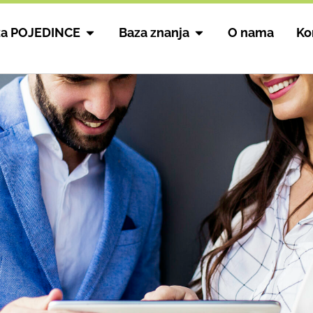
za POJEDINCE
Baza znanja
O nama
Ko