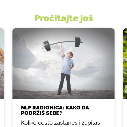
Pročitajte još
NLP RADIONICA: KAKO DA
PODRŽIŠ SEBE?
Koliko često zastaneš i zapitaš