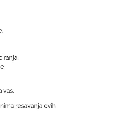
e,
iranja
be
 vas.
nima rešavanja ovih