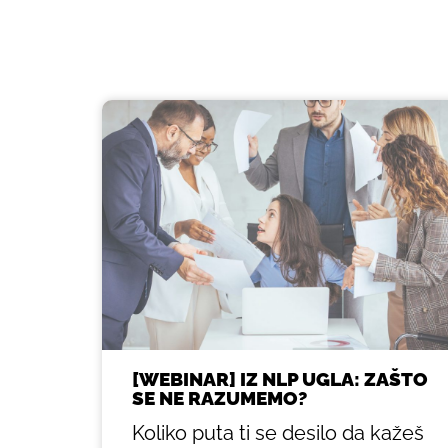
[WEBINAR] IZ NLP UGLA: ZAŠTO
SE NE RAZUMEMO?
Koliko puta ti se desilo da kažeš