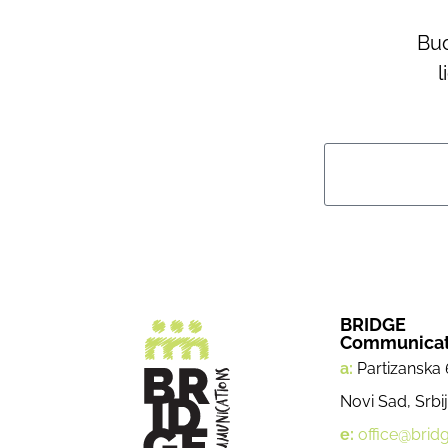
Bud
l
BRIDGE
Communicat
a:
Partizanska 
Novi Sad, Srbi
e:
office@bridg