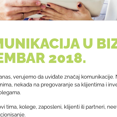
UNIKACIJA U BI
EMBAR 2018.
anas, verujemo da uviđate značaj komunikacije.
ima, nekada na pregovaranje sa klijentima i inv
olegama.
vi tima, kolege, zaposleni, klijenti ili partneri, n
cionisanje.