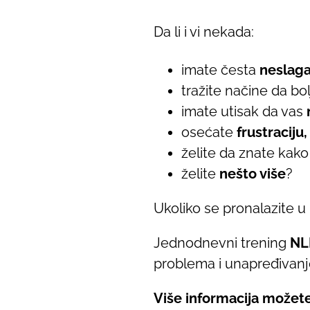
Da li i vi nekada:
imate česta
neslaga
tražite načine da bo
imate utisak da vas
osećate
frustraciju
želite da znate kak
želite
nešto više
?
Ukoliko se pronalazite 
Jednodnevni trening
NL
problema i unapređivanje
Više informacija možet