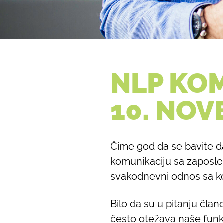
NLP KOM
10. NOV
Čime god da se bavite d
komunikaciju sa zaposlen
svakodnevni odnos sa k
Bilo da su u pitanju člano
često otežava naše funk