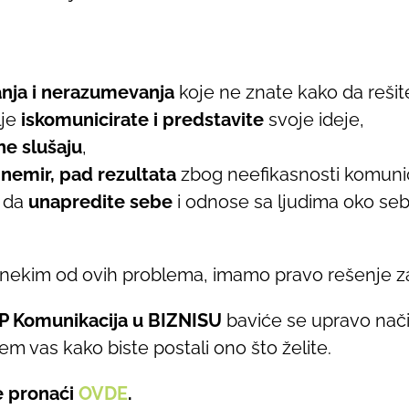
nja i nerazumevanja
koje ne znate kako da rešit
lje
iskomunicirate i predstavite
svoje ideje,
ne slušaju
,
, nemir, pad rezultata
zbog neefikasnosti komunic
o da
unapredite sebe
i odnose sa ljudima oko se
u nekim od ovih problema, imamo pravo rešenje za
P Komunikacija u BIZNISU
baviće se upravo nači
m vas kako biste postali ono što želite.
e pronaći
OVDE
.