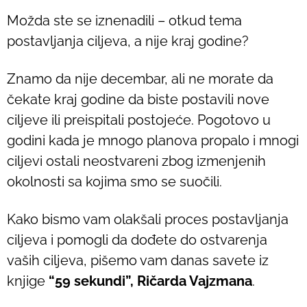
Možda ste se iznenadili – otkud tema
postavljanja ciljeva, a nije kraj godine?
Znamo da nije decembar, ali ne morate da
čekate kraj godine da biste postavili nove
ciljeve ili preispitali postojeće. Pogotovo u
godini kada je mnogo planova propalo i mnogi
ciljevi ostali neostvareni zbog izmenjenih
okolnosti sa kojima smo se suočili.
Kako bismo vam olakšali proces postavljanja
ciljeva i pomogli da dođete do ostvarenja
vaših ciljeva, pišemo vam danas savete iz
knjige
“59 sekundi”, Ričarda Vajzmana
.