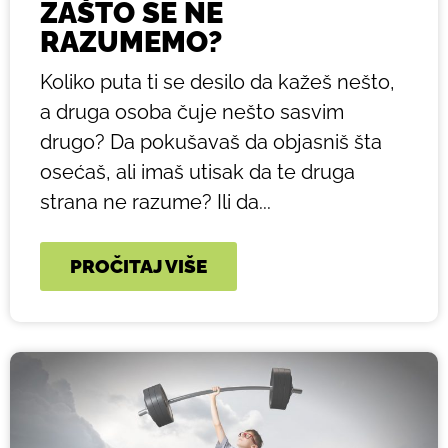
ZAŠTO SE NE
RAZUMEMO?
Koliko puta ti se desilo da kažeš nešto,
a druga osoba čuje nešto sasvim
drugo? Da pokušavaš da objasniš šta
osećaš, ali imaš utisak da te druga
strana ne razume? Ili da...
PROČITAJ VIŠE