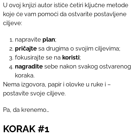
U ovoj knjizi autor ističe četiri ključne metode
koje će vam pomoći da ostvarite postavljene
ciljeve:
napravite
plan
;
pričajte
sa drugima o svojim ciljevima;
fokusirajte se na
koristi
;
nagradite
sebe nakon svakog ostvarenog
koraka.
Nema izgovora, papir i olovke u ruke i –
postavite svoje ciljeve.
Pa, da krenemo…
KORAK #1