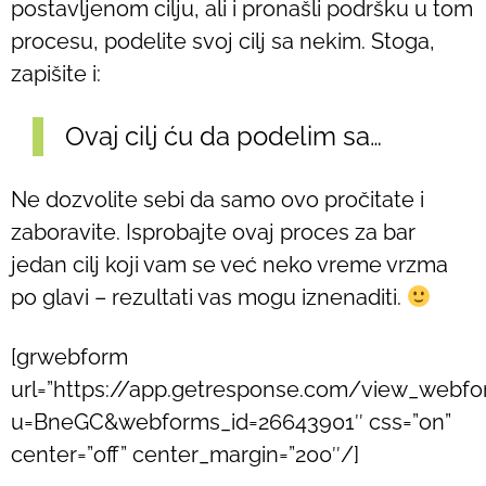
postavljenom cilju, ali i pronašli podršku u tom
procesu, podelite svoj cilj sa nekim. Stoga,
zapišite i:
Ovaj cilj ću da podelim sa…
Ne dozvolite sebi da samo ovo pročitate i
zaboravite. Isprobajte ovaj proces za bar
jedan cilj koji vam se već neko vreme vrzma
po glavi – rezultati vas mogu iznenaditi.
[grwebform
url=”https://app.getresponse.com/view_webfo
u=BneGC&webforms_id=26643901″ css=”on”
center=”off” center_margin=”200″/]