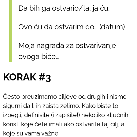
Da bih ga ostvario/la, ja ću…
Ovo ću da ostvarim do… (datum)
Moja nagrada za ostvarivanje
ovoga biće…
KORAK #3
Često preuzimamo ciljeve od drugih i nismo
sigurni da li ih zaista želimo. Kako biste to
izbegli, definišite (i zapišite!) nekoliko ključnih
koristi koje ćete imati ako ostvarite taj cilj, a
koje su vama važne.