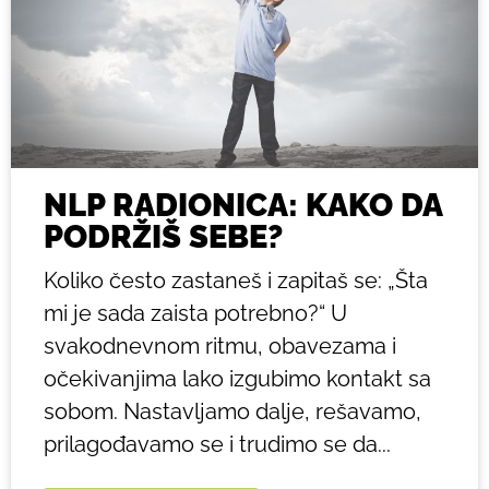
NLP RADIONICA: KAKO DA
PODRŽIŠ SEBE?
Koliko često zastaneš i zapitaš se: „Šta
mi je sada zaista potrebno?“ U
svakodnevnom ritmu, obavezama i
očekivanjima lako izgubimo kontakt sa
sobom. Nastavljamo dalje, rešavamo,
prilagođavamo se i trudimo se da...