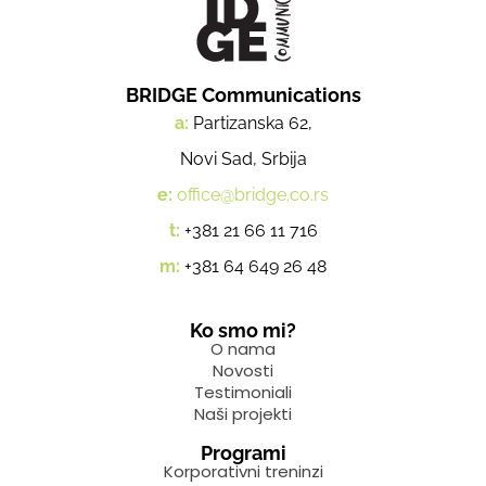
BRIDGE Communications
a:
Partizanska 62,
Novi Sad, Srbija
e:
office@bridge.co.rs
t:
+381 21 66 11 716
m:
+381 64 649 26 48
Ko smo mi?
O nama
Novosti
Testimoniali
Naši projekti
Programi
Korporativni treninzi