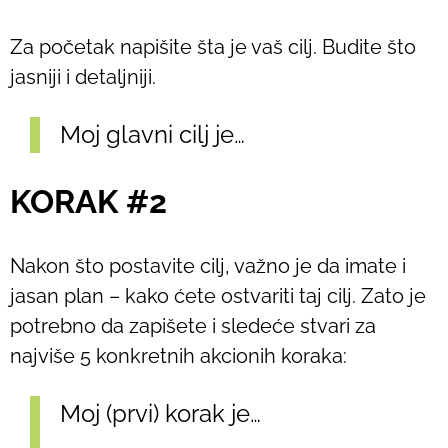
Za početak napišite šta je vaš cilj. Budite što
jasniji i detaljniji.
Moj glavni cilj je…
KORAK #2
Nakon što postavite cilj, važno je da imate i
jasan plan – kako ćete ostvariti taj cilj. Zato je
potrebno da zapišete i sledeće stvari za
najviše 5 konkretnih akcionih koraka:
Moj (prvi) korak je…