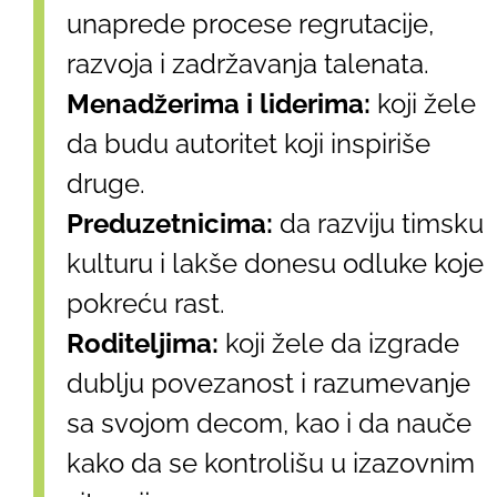
unaprede procese regrutacije,
razvoja i zadržavanja talenata.
Menadžerima i liderima:
koji žele
da budu autoritet koji inspiriše
druge.
Preduzetnicima:
da razviju timsku
kulturu i lakše donesu odluke koje
pokreću rast.
Roditeljima:
koji žele da izgrade
dublju povezanost i razumevanje
sa svojom decom, kao i da nauče
kako da se kontrolišu u izazovnim