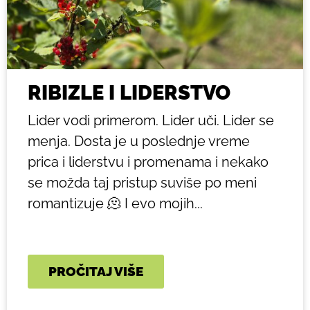
RIBIZLE I LIDERSTVO
Lider vodi primerom. Lider uči. Lider se
menja. Dosta je u poslednje vreme
prica i liderstvu i promenama i nekako
se možda taj pristup suviše po meni
romantizuje 🫠 I evo mojih...
PROČITAJ VIŠE