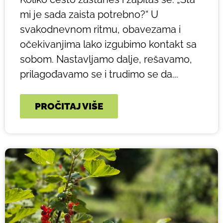
mi je sada zaista potrebno?“ U
svakodnevnom ritmu, obavezama i
očekivanjima lako izgubimo kontakt sa
sobom. Nastavljamo dalje, rešavamo,
prilagođavamo se i trudimo se da...
PROČITAJ VIŠE