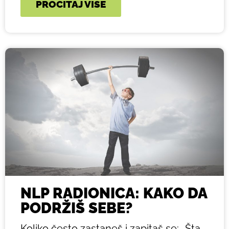
PROČITAJ VIŠE
NLP RADIONICA: KAKO DA
PODRŽIŠ SEBE?
Koliko često zastaneš i zapitaš se: „Šta