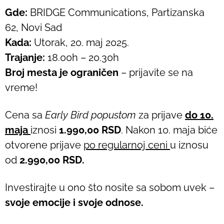
Gde:
BRIDGE Communications, Partizanska
62, Novi Sad
Kada:
Utorak, 20. maj 2025.
Trajanje:
18.00h – 20.30h
Broj mesta je ograničen
– prijavite se na
vreme!
Cena sa
Early Bird popustom
za prijave
do 10.
maja
iznosi
1.990,00 RSD
. Nakon 10. maja biće
otvorene prijave
po regularnoj ceni
u iznosu
od
2.990,00 RSD.
Investirajte u ono što nosite sa sobom uvek –
svoje emocije i svoje odnose.