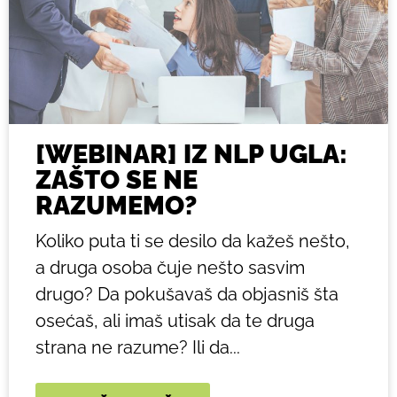
[WEBINAR] IZ NLP UGLA:
ZAŠTO SE NE
RAZUMEMO?
Koliko puta ti se desilo da kažeš nešto,
a druga osoba čuje nešto sasvim
drugo? Da pokušavaš da objasniš šta
osećaš, ali imaš utisak da te druga
strana ne razume? Ili da...