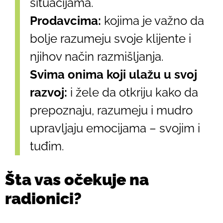
situacijama.
Prodavcima:
kojima je važno da
bolje razumeju svoje klijente i
njihov način razmišljanja.
Svima onima koji ulažu u svoj
razvoj:
i žele da otkriju kako da
prepoznaju, razumeju i mudro
upravljaju emocijama – svojim i
tuđim.
Šta vas očekuje na
radionici?