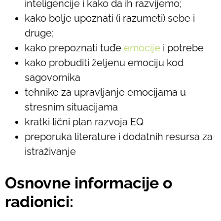
inteligencije i kako da ih razvijemo;
kako bolje upoznati (i razumeti) sebe i
druge;
kako prepoznati tuđe
emocije
i potrebe
kako probuditi željenu emociju kod
sagovornika
tehnike za upravljanje emocijama u
stresnim situacijama
kratki lični plan razvoja EQ
preporuka literature i dodatnih resursa za
istraživanje
Osnovne informacije o
radionici: