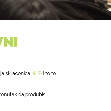
VNI
vlja skraćenica
NLP
, i to te
trenutak da produbiš