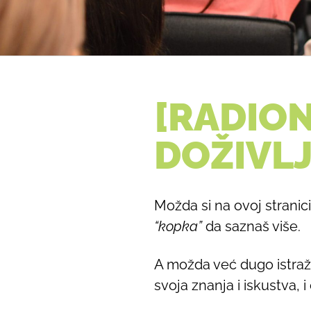
[RADIO
DOŽIVLJ
Možda si na ovoj stranici
“kopka”
da saznaš više.
A možda već dugo istražu
svoja znanja i iskustva, 