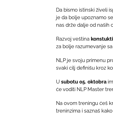
Da bismo istinski živeli
je da bolje upoznamo se
nas drže dalje od naših c
Razvoj veština
konstukt
za bolje razumevanje sa
NLP je svoju primenu pr
svaki cilj definišu kroz 
U
subotu 05. oktobra
im
će voditi NLP Master tre
Na ovom treningu ćeš kro
treninzima i saznaš kako 