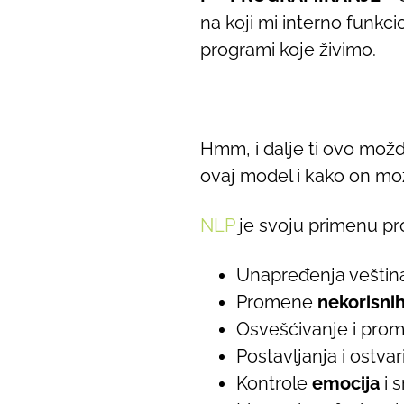
na koji mi interno funkc
programi koje živimo.
Hmm, i dalje ti ovo možd
ovaj model i kako on m
NLP
je svoju primenu pron
Unapređenja vešti
Promene
nekorisni
Osvešćivanje i pr
Postavljanja i ostva
Kontrole
emocija
i 