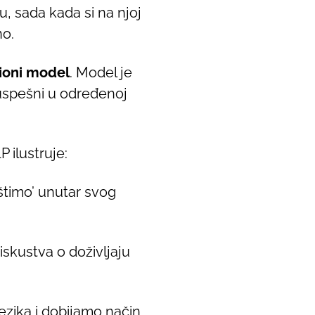
u, sada kada si na njoj
no.
cioni model
. Model je
 uspešni u određenoj
 ilustruje:
ištimo’ unutar svog
iskustva o doživljaju
ezika i dobijamo način