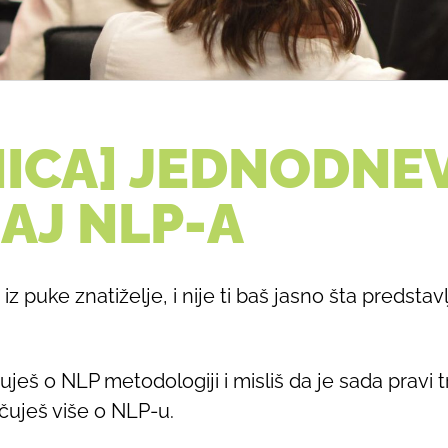
NICA] JEDNODNE
AJ NLP-A
 iz puke znatiželje, i nije ti baš jasno šta predsta
ješ o NLP metodologiji i misliš da je sada pravi 
i čuješ više o NLP-u.