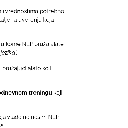
ma i vrednostima potrebno
aljena uverenja koja
 u kome NLP pruža alate
jezika”.
, pružajući alate koji
odnevnom treningu
koji
ja vlada na našim NLP
a.