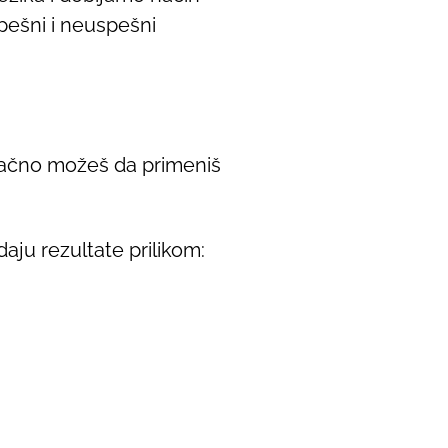
pešni i neuspešni
 tačno možeš da primeniš
daju rezultate prilikom: