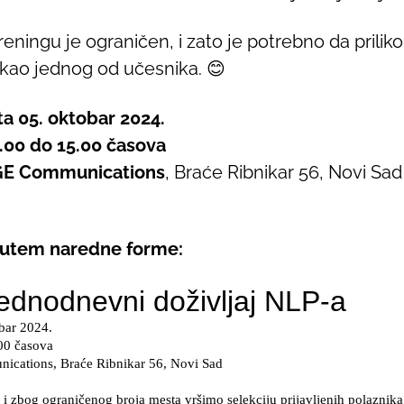
eningu je ograničen, i zato je potrebno da prilik
kao jednog od učesnika. 😊
a 05. oktobar 2024.
.00 do 15.00 časova
E Communications
, Braće Ribnikar 56, Novi Sad
putem naredne forme: