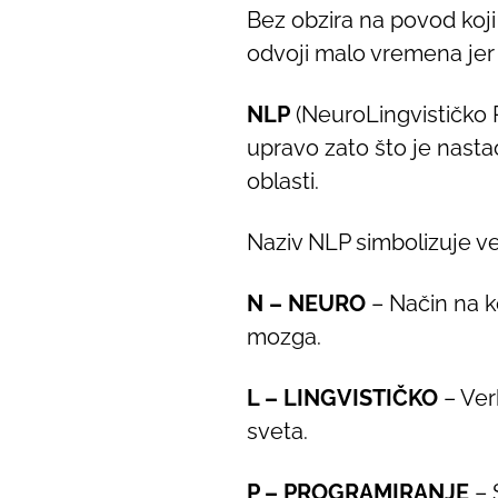
Bez obzira na povod koji 
odvoji malo vremena jer 
NLP
(NeuroLingvističko 
upravo zato što je nasta
oblasti.
Naziv NLP simbolizuje vez
N – NEURO
– Način na ko
mozga.
L – LINGVISTIČKO
– Ver
sveta.
P – PROGRAMIRANJE
– 