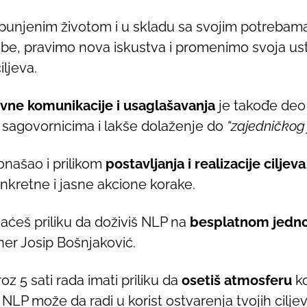
 ispunjenim životom i u skladu sa svojim potreba
be, pravimo nova iskustva i promenimo svoja ust
iljeva.
ivne komunikacije i usaglašavanja
je takođe deo
 sagovornicima i lakše dolaženje do
“zajedničkog 
onašao i prilikom
postavljanja i realizacije ciljeva
konkretne i jasne akcione korake.
aćeš priliku da doživiš NLP na
besplatnom jedn
ner Josip Bošnjaković.
z 5 sati rada imati priliku da
osetiš atmosferu
ko
NLP može da radi u korist ostvarenja tvojih ciljev