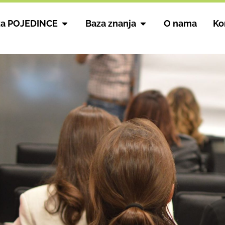
za POJEDINCE
Baza znanja
O nama
Ko