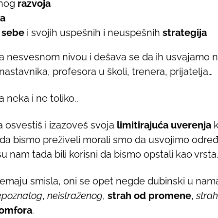
lnog
razvoja
a
 sebe
i svojih uspešnih i neuspešnih
strategija
a nesvesnom nivou i dešava se da ih usvajamo na
a, nastavnika, profesora u školi, trenera, prijatelja…
 neka i ne toliko..
 da osvestiš i izazoveš svoja
limitirajuća uverenja
k
a bismo preživeli morali smo da usvojimo određe
 nam tada bili korisni da bismo opstali kao vrsta
nemaju smisla, oni se opet negde dubinski u nama 
epoznatog
,
neistraženog
,
strah od promene
,
strah
komfora
.