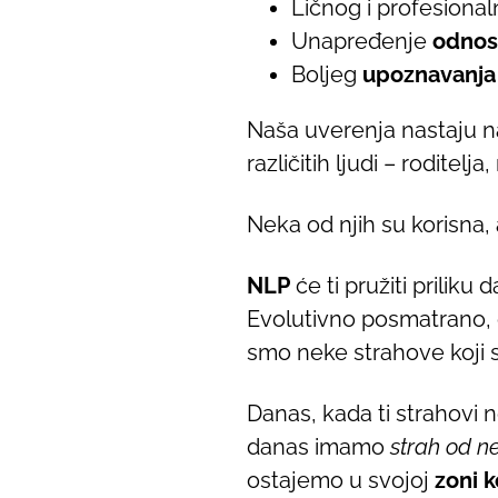
Ličnog i profesiona
Unapređenje
odnos
Boljeg
upoznavanja
Naša uverenja nastaju n
različitih ljudi – roditelj
Neka od njih su korisna, a
NLP
će ti pružiti priliku
Evolutivno posmatrano, d
smo neke strahove koji su
Danas, kada ti strahovi 
danas imamo
strah od n
ostajemo u svojoj
zoni 