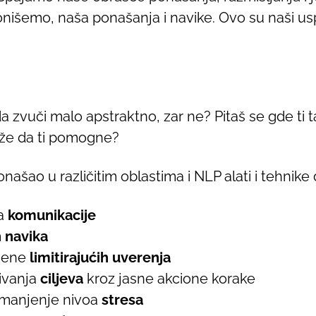
ionišemo, naša ponašanja i navike. Ovo su naši us
a zvuči malo apstraktno, zar ne? Pitaš se gde ti
ože da ti pomogne?
ašao u različitim oblastima i NLP alati i tehnike 
na
komunikacije
h navika
omene
limitirajućih uverenja
rivanja
ciljeva
kroz jasne akcione korake
smanjenje nivoa
stresa