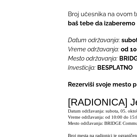
Broj učesnika na ovom tr
baš tebe da izaberemo
Datum održavanja
:
subot
Vreme održavanja:
od 10
Mesto održavanja:
BRIDG
Investicija:
BESPLATNO
Rezerviši svoje mesto 