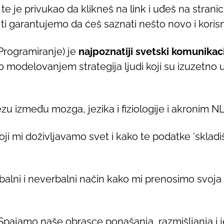
te je privukao da klikneš na link i uđeš na stranic
ti garantujemo da ćeš saznati nešto novo i koris
Programiranje) je
najpoznatiji svetski komunika
o modelovanjem strategija ljudi koji su izuzetno
u između mozga, jezika i fiziologije i akronim NLP
ji mi doživljavamo svet i kako te podatke ‘sklad
balni i neverbalni način kako mi prenosimo svoja 
Spajamo naše obrasce ponašanja, razmišljanja i j