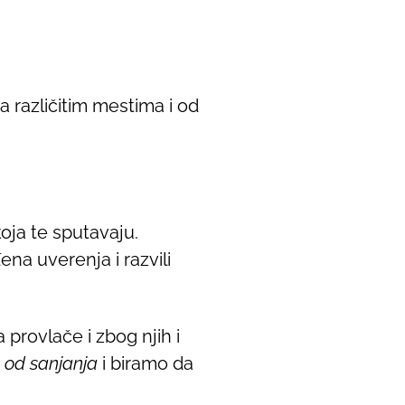
 različitim mestima i od
oja te sputavaju.
na uverenja i razvili
.
provlače i zbog njih i
 od sanjanja
i biramo da