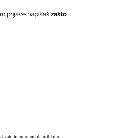
om prijave napišeš
zašto