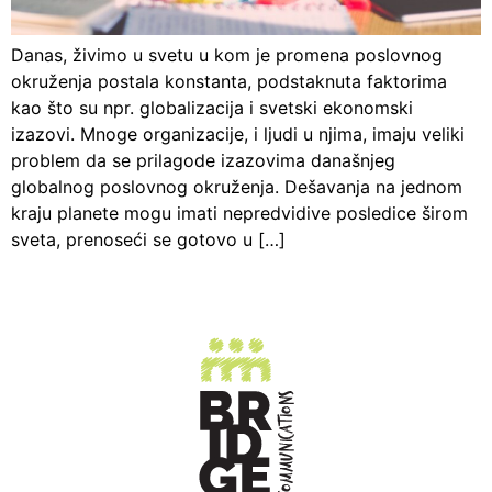
Danas, živimo u svetu u kom je promena poslovnog
okruženja postala konstanta, podstaknuta faktorima
kao što su npr. globalizacija i svetski ekonomski
izazovi. Mnoge organizacije, i ljudi u njima, imaju veliki
problem da se prilagode izazovima današnjeg
globalnog poslovnog okruženja. Dešavanja na jednom
kraju planete mogu imati nepredvidive posledice širom
sveta, prenoseći se gotovo u […]