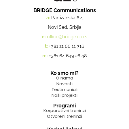
BRIDGE Communications
a:
Partizanska 62,
Novi Sad, Srbija
e:
office@bridge.co.rs
t:
+381 21 66 11 716
m:
+381 64 649 26 48
Ko smo mi?
O nama
Novosti
Testimoniali
Naši projekti
Programi
Korporativni treninzi
Otvoreni treninzi