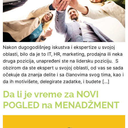
Nakon dugogodišnjeg iskustva i ekspertize u svojoj
oblasti, bilo da je to IT, HR, marketing, prodajna ili neka
druga pozicija, unapređeni ste na lidersku poziciju. S
obzirom da ste ekspert u svojoj oblasti, od vas se sada
očekuje da znanja delite i sa članovima svog tima, kao i
da ih motivišete, delegirate zadatke, i budete […]
Da li je vreme za NOVI
POGLED na MENADŽMENT