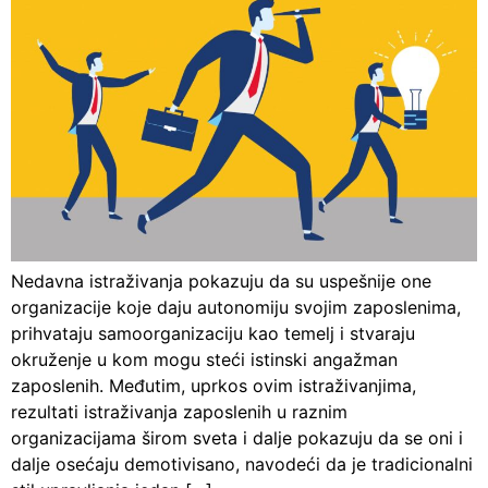
Nedavna istraživanja pokazuju da su uspešnije one
organizacije koje daju autonomiju svojim zaposlenima,
prihvataju samoorganizaciju kao temelj i stvaraju
okruženje u kom mogu steći istinski angažman
zaposlenih. Međutim, uprkos ovim istraživanjima,
rezultati istraživanja zaposlenih u raznim
organizacijama širom sveta i dalje pokazuju da se oni i
dalje osećaju demotivisano, navodeći da je tradicionalni