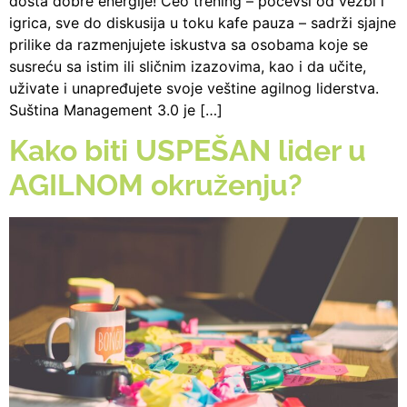
dosta dobre energije! Ceo trening – počevši od vežbi i
igrica, sve do diskusija u toku kafe pauza – sadrži sjajne
prilike da razmenjujete iskustva sa osobama koje se
susreću sa istim ili sličnim izazovima, kao i da učite,
uživate i unapređujete svoje veštine agilnog liderstva.
Suština Management 3.0 je […]
Kako biti USPEŠAN lider u
AGILNOM okruženju?