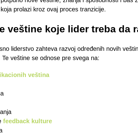
 potpuno nove veštine, znanja i sposobnosti i baš 
oja prolazi kroz ovaj proces tranzicije.
 veštine koje lider treba da r
kasno liderstvo zahteva razvoj određenih novih vešti
a. Te veštine se odnose pre svega na:
kacionih veština
ma
šanja
je
feedback kulture
a