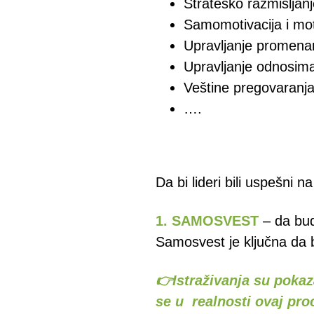
Strateško razmišljan
Samomotivacija i mot
Upravljanje promen
Upravljanje odnosim
Veštine pregovaranj
….
Da bi lideri bili uspešni 
1. SAMOSVEST
– da bu
Samosvest je ključna da bi
👉Istraživanja su pokaz
se u realnosti ovaj pr