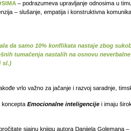
OSIMA
– podrazumeva upravljanje odnosima u timu,
nzija – slušanje, empatija i konstruktivna komunika
zala da samo 10% konflikata nastaje zbog sukob
šnih tumačenja nastalih na osnovu neverbalne
 sl.)
akođe vrlo važno za jačanje i razvoj saradnje, tim
iz koncepta
Emocionalne inteligencije
i imaju širo
ročitate sjajnu knjigu autora Danijela Golemana –