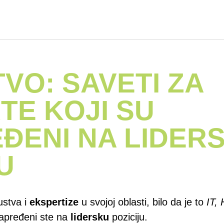
VO: SAVETI ZA
TE KOJI SU
ĐENI NA LIDER
U
ustva i
ekspertize
u svojoj oblasti, bilo da je to
IT, 
unapređeni ste na
lidersku
poziciju.