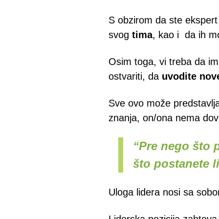
S obzirom da ste ekspert 
svog
tima
, kao i da ih m
Osim toga, vi treba da i
ostvariti, da
uvodite nove
Sve ovo može predstavlja
znanja, on/ona nema dovol
“Pre nego što 
što postanete l
Uloga lidera nosi sa sobo