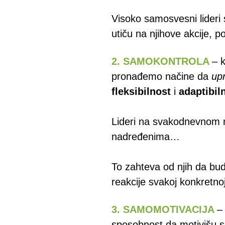
Visoko samosvesni lideri 
utiču na njihove akcije, p
2. SAMOKONTROLA
– 
pronađemo načine da
up
fleksibilnost
i
adaptibil
Lideri na svakodnevnom ni
nadređenima…
To zahteva od njih da budu
reakcije svakoj konkretnoj 
3. SAMOMOTIVACIJA
–
sposobnost da motivišu 