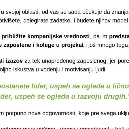
u svojoj oblasti, od vas se sada očekuje da znanja 
otivišete, delegirate zadatke, i budete njihov model
m
približite kompanijske vrednosti
, da im
predsta
 zaposlene i kolege u projekat
i još mnogo tog
ti
izazov
za tek unapređenog zaposlenog, jer por
jno iskustva u vođenju i motivisanju ljudi.
postanete lider, uspeh se ogleda u ličn
ider, uspeh se ogleda u razvoju drugih.
m potpuno nove odgovornosti, koje pre svega uključ