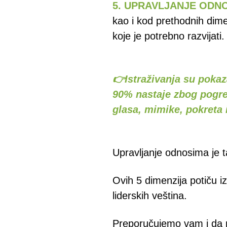
5. UPRAVLJANJE ODN
kao i kod prethodnih dime
koje je potrebno razvijati.
👉Istraživanja su poka
90% nastaje zbog pogre
gla
sa, mimike, pokreta i
Upravljanje odnosima je t
Ovih 5 dimenzija potiču 
liderskih veština.
Preporučujemo vam i da p