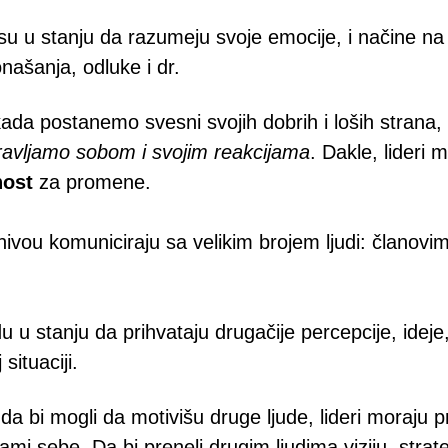
su u stanju da razumeju svoje emocije, i načine na
onašanja, odluke i dr.
kada postanemo svesni svojih dobrih i loših strana, 
ravljamo sobom i svojim reakcijama
. Dakle, lideri 
nost
za promene.
vou komuniciraju sa velikim brojem ljudi: članovima
 u stanju da prihvataju drugačije percepcije, ideje, 
situaciji.
 da bi mogli da motivišu druge ljude, lideri moraju 
sami sebe.
Da bi preneli drugim ljudima viziju, strateg