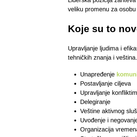
Liderska pozicija zahteva
veliku promenu za osobu k
Koje su to nove
Upravljanje ljudima i efi
tehničkih znanja i veštin
Unapređenje
komuni
Postavljanje ciljeva
Upravljanje konflikti
Delegiranje
Veštine aktivnog slu
Uvođenje i negovan
Organizacija vremen