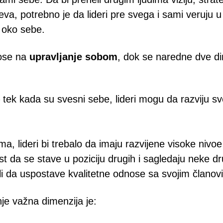
jeva, potrebno je da lideri pre svega i sami veruju 
e oko sebe.
nose na
upravljanje sobom
, dok se naredne dve d
 tek kada su svesni sebe, lideri mogu da razviju sv
ima, lideri bi trebalo da imaju razvijene visoke nivo
ost da se stave u poziciju drugih i sagledaju neke 
li da uspostave kvalitetne odnose sa svojim članov
nje važna dimenzija je: