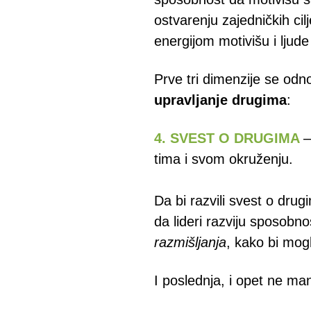
ostvarenju zajedničkih cil
energijom motivišu i ljud
Prve tri dimenzije se od
upravljanje drugima
:
4. SVEST O DRUGIMA
–
tima i svom okruženju.
Da bi razvili svest o drug
da lideri razviju sposobn
razmišljanja
, kako bi mog
I poslednja, i opet ne ma