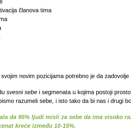
je
ivacija članova tima
ama
a
a
na svojim novim pozicijama potrebno je da zadovolje
du
svesni sebe
i segmenata u kojima postoji prosto
smo razumeli sebe, i isto tako da bi nas i drugi bo
ala da 95% ljudi misli za sebe da ima visoko r
ocenat kreće između 10-15%.