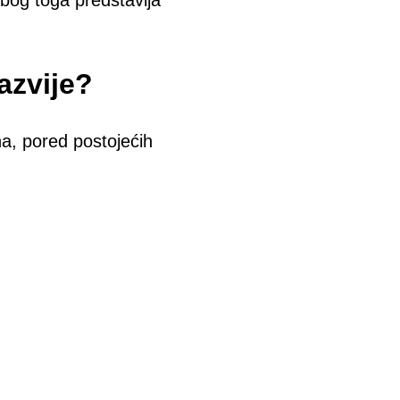
zbog toga predstavlja
azvije?
na, pored postojećih