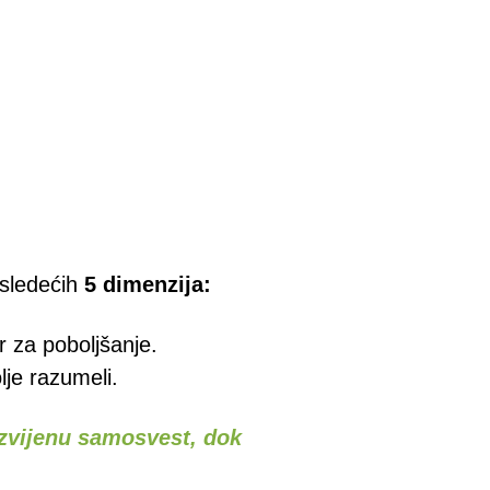
 sledećih
5 dimenzija:
r za poboljšanje.
lje razumeli.
azvijenu samosvest, dok