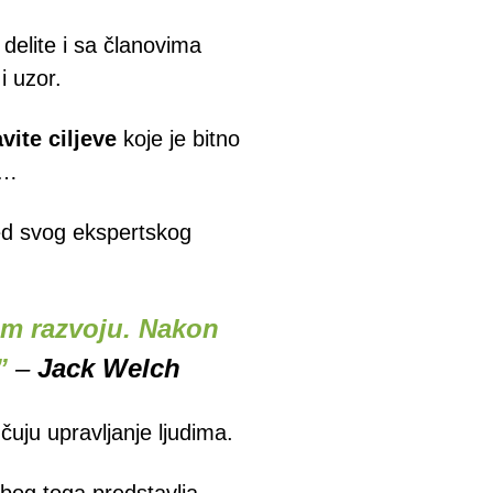
delite i sa članovima
 i uzor.
vite ciljeve
koje je bitno
a…
ed svog ekspertskog
om razvoju. Nakon
”
–
Jack Welch
uju upravljanje ljudima.