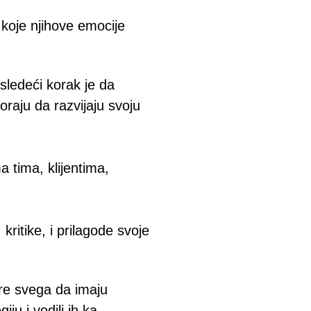
 koje njihove emocije
sledeći korak je da
moraju da razvijaju svoju
 tima, klijentima,
kritike, i prilagode svoje
pre svega da imaju
iju i vodili ih ka