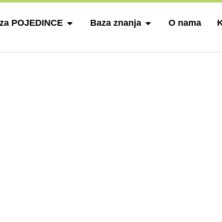
 za POJEDINCE
Baza znanja
O nama
K