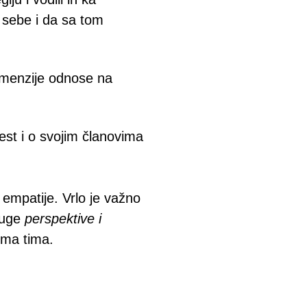
u sebe i da sa tom
imenzije odnose na
est i o svojim članovima
e empatije. Vrlo je važno
druge
perspektive i
ima tima.