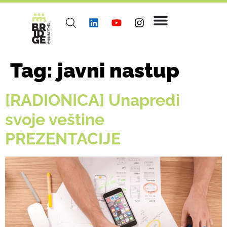
Tag:
javni nastup
[RADIONICA] Unapredi
svoje veštine
PREZENTACIJE