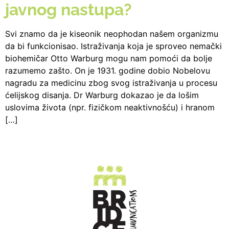
javnog nastupa?
Svi znamo da je kiseonik neophodan našem organizmu
da bi funkcionisao. Istraživanja koja je sproveo nemački
biohemičar Otto Warburg mogu nam pomoći da bolje
razumemo zašto. On je 1931. godine dobio Nobelovu
nagradu za medicinu zbog svog istraživanja u procesu
ćelijskog disanja. Dr Warburg dokazao je da lošim
uslovima života (npr. fizičkom neaktivnošću) i hranom
[…]