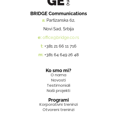
BRIDGE Communications
a:
Partizanska 62,
Novi Sad, Srbija
e:
office@bridge.co.rs
t:
+381 21 66 11 716
m:
+381 64 649 26 48
Ko smo mi?
O nama
Novosti
Testimoniali
Naši projekti
Programi
Korporativni treninzi
Otvoreni treninzi