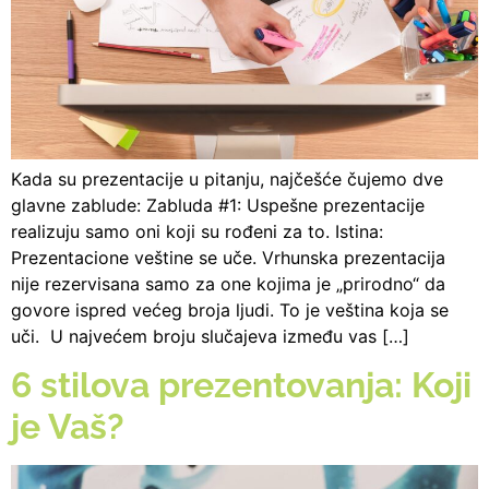
Kada su prezentacije u pitanju, najčešće čujemo dve
glavne zablude: Zabluda #1: Uspešne prezentacije
realizuju samo oni koji su rođeni za to. Istina:
Prezentacione veštine se uče. Vrhunska prezentacija
nije rezervisana samo za one kojima je „prirodno“ da
govore ispred većeg broja ljudi. To je veština koja se
uči. U najvećem broju slučajeva između vas […]
6 stilova prezentovanja: Koji
je Vaš?