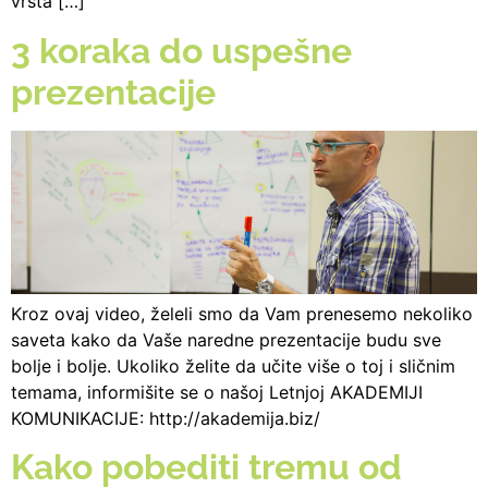
vrsta […]
3 koraka do uspešne
prezentacije
Kroz ovaj video, želeli smo da Vam prenesemo nekoliko
saveta kako da Vaše naredne prezentacije budu sve
bolje i bolje. Ukoliko želite da učite više o toj i sličnim
temama, informišite se o našoj Letnjoj AKADEMIJI
KOMUNIKACIJE: http://akademija.biz/
Kako pobediti tremu od