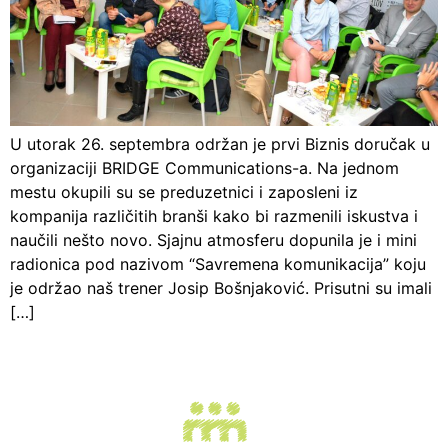
U utorak 26. septembra održan je prvi Biznis doručak u
organizaciji BRIDGE Communications-a. Na jednom
mestu okupili su se preduzetnici i zaposleni iz
kompanija različitih branši kako bi razmenili iskustva i
naučili nešto novo. Sjajnu atmosferu dopunila je i mini
radionica pod nazivom “Savremena komunikacija” koju
je održao naš trener Josip Bošnjaković. Prisutni su imali
[…]