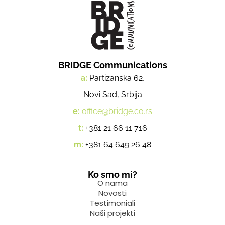
BRIDGE Communications
a:
Partizanska 62,
Novi Sad, Srbija
e:
office@bridge.co.rs
t:
+381 21 66 11 716
m:
+381 64 649 26 48
Ko smo mi?
O nama
Novosti
Testimoniali
Naši projekti