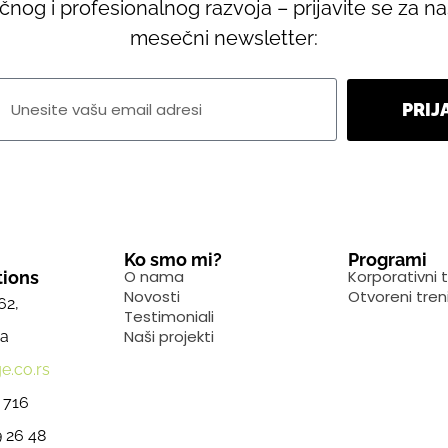
ičnog i profesionalnog razvoja – prijavite se za n
mesečni newsletter:
PRIJ
Ko smo mi?
Programi
O nama
Korporativni t
ions
Novosti
Otvoreni tren
62,
Testimoniali
Naši projekti
ja
e.co.rs
 716
 26 48