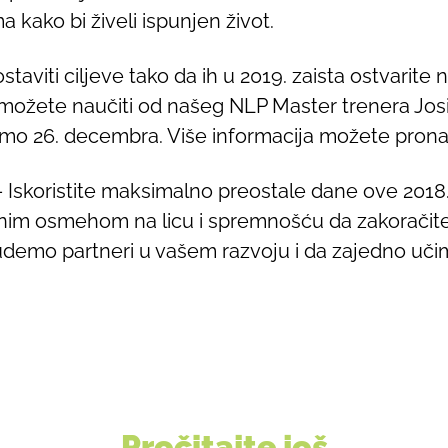
 kako bi živeli ispunjen život.
taviti ciljeve tako da ih u 2019. zaista ostvarit
 možete naučiti od našeg NLP Master trenera Jos
emo 26. decembra. Više informacija možete pron
 – Iskoristite maksimalno preostale dane ove 201
enim osmehom na licu i spremnošću da zakoračite
demo partneri u vašem razvoju i da zajedno učim
Pročitajte još