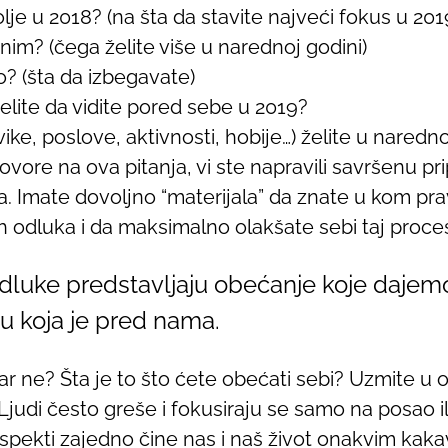
lje u 2018? (na šta da stavite najveći fokus u 2019
ćnim? (čega želite više u narednoj godini)
lo? (šta da izbegavate)
 želite da vidite pored sebe u 2019?
ike, poslove, aktivnosti, hobije…) želite u naredno
vore na ova pitanja, vi ste napravili savršenu pr
. Imate dovoljno “materijala” da znate u kom prav
 odluka i da maksimalno olakšate sebi taj proce
luke predstavljaju obećanje koje dajemo
u koja je pred nama.
zar ne? Šta je to što ćete obećati sebi? Uzmite u
 Ljudi često greše i fokusiraju se samo na posao il
aspekti zajedno čine nas i naš život onakvim kakav 