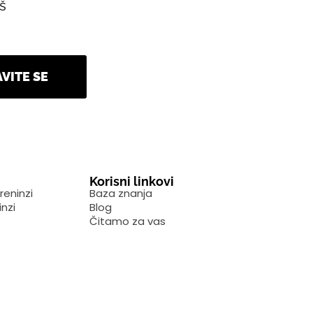
aš
AVITE SE
Korisni linkovi
reninzi
Baza znanja
inzi
Blog
Čitamo za vas