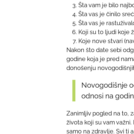
Šta vam je bilo najbo
Šta vas je činilo sre
Šta vas je rastuživa
Koji su to ljudi koje
Koje nove stvari (nav
Nakon što date sebi odgo
godine koja je pred nama
donošenju novogodišnjih
Novogodišnje od
odnosi na godin
Zanimljiv pogled na to, 
života koji su vam važni.
samo na zdravlje. Svi ti 