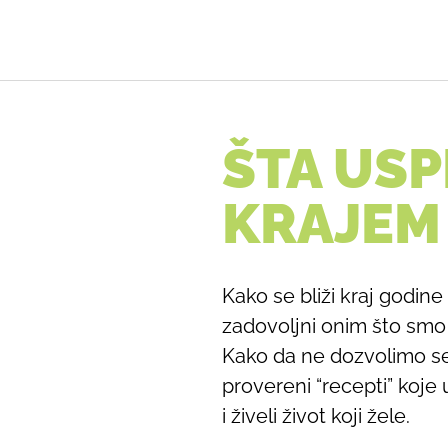
ŠTA USP
KRAJEM
Kako se bliži kraj godine
zadovoljni onim što smo 
Kako da ne dozvolimo seb
provereni “recepti” koje 
i živeli život koji žele.