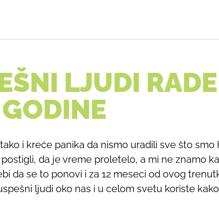
EŠNI LJUDI RADE
 GODINE
 tako i kreće panika da nismo uradili sve što smo 
postigli, da je vreme proletelo, a mi ne znamo kak
i da se to ponovi i za 12 meseci od ovog trenut
uspešni ljudi oko nas i u celom svetu koriste kako 