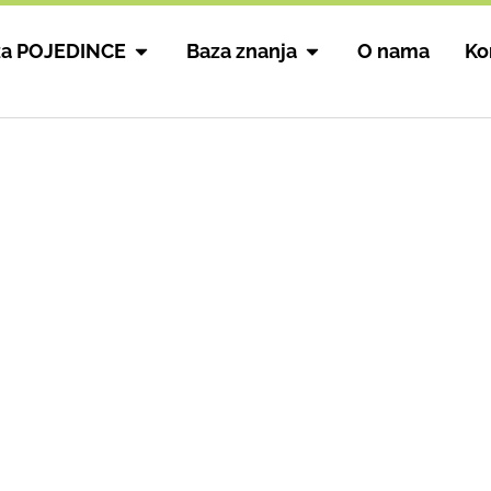
za POJEDINCE
Baza znanja
O nama
Ko