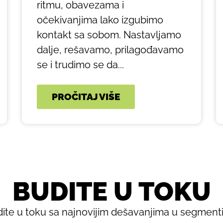
ritmu, obavezama i
očekivanjima lako izgubimo
kontakt sa sobom. Nastavljamo
dalje, rešavamo, prilagođavamo
se i trudimo se da...
PROČITAJ VIŠE
BUDITE U TOKU
ite u toku sa najnovijim dešavanjima u segmen