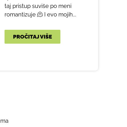
taj pristup suviše po meni
romantizuje 🫠 I evo mojih...
PROČITAJ VIŠE
tima