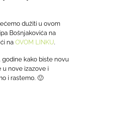
e nećemo dužiti u ovom
ipa Bošnjakovića na
aći na
OVOM LINKU
.
8. godine kako biste novu
 u nove izazove i
o i rastemo. 🙂