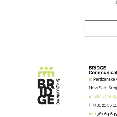
l
BRIDGE
Communicat
a:
Partizanska 
Novi Sad, Srbi
e:
office@bridg
t:
+381 21 66 11
m:
+381 64 649