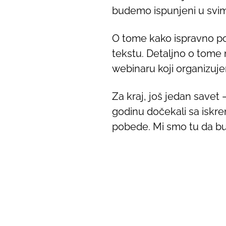
budemo ispunjeni u svima
O tome kako ispravno pos
tekstu. Detaljno o tome
webinaru koji organizuj
Za kraj, još jedan savet
godinu dočekali sa iskr
pobede. Mi smo tu da bu