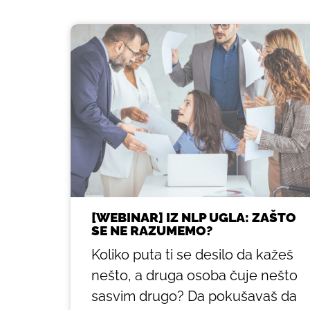
[WEBINAR] IZ NLP UGLA: ZAŠTO
SE NE RAZUMEMO?
Koliko puta ti se desilo da kažeš
nešto, a druga osoba čuje nešto
sasvim drugo? Da pokušavaš da