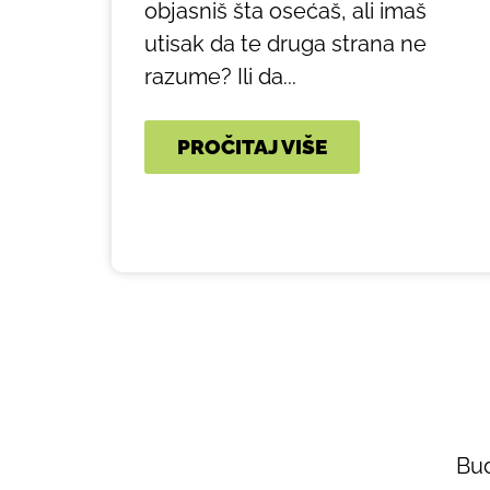
objasniš šta osećaš, ali imaš
utisak da te druga strana ne
razume? Ili da...
PROČITAJ VIŠE
Bud