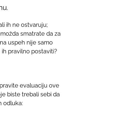
nu.
li ih ne ostvaruju;
r; možda smatrate da za
a na uspeh nije samo
 ih pravilno postaviti?
pravite evaluaciju ove
e biste trebali sebi da
h odluka: