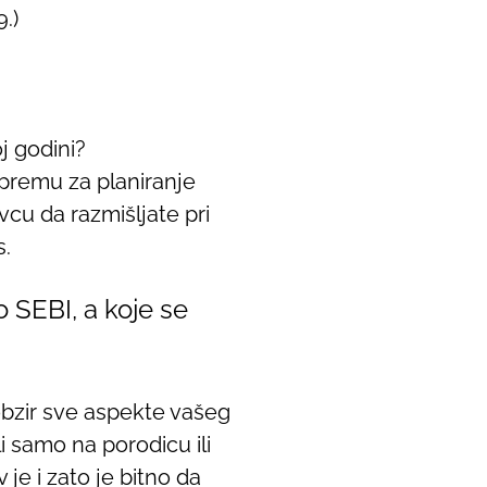
.)
j godini?
ipremu za planiranje
cu da razmišljate pri
s.
 SEBI, a koje se
 obzir sve aspekte vašeg
i samo na porodicu ili
je i zato je bitno da