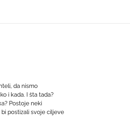
hteli, da nismo
o i kada. I šta tada?
ka? Postoje neki
bi postizali svoje ciljeve