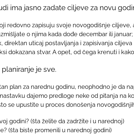
udi ima jasno zadate ciljeve za novu godi
oji redovno zapisuju svoje novogodišnje ciljeve, a
razmišljate o njima kada dođe decembar ili janua
 direktan uticaj postavljanja i zapisivanja ciljev
aksi dokazana stvar. A opet, od čega krenuti i kako
 planiranje je sve.
tetan plan za narednu godinu, neophodno je da na
u nastavku dajemo predloge neke od pitanja na koj
to se upustite u proces donošenja novogodišnji
voj godini? (šta želite da zadržite i u narednoj)
je? (šta biste promenili u narednoj godini)