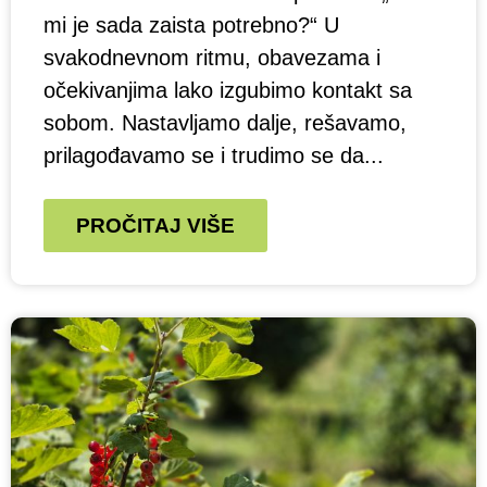
mi je sada zaista potrebno?“ U
svakodnevnom ritmu, obavezama i
očekivanjima lako izgubimo kontakt sa
sobom. Nastavljamo dalje, rešavamo,
prilagođavamo se i trudimo se da...
PROČITAJ VIŠE