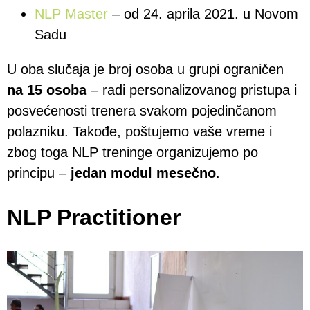
NLP Master
– od 24. aprila 2021. u Novom
Sadu
U oba slučaja je broj osoba u grupi ograničen
na 15 osoba
– radi personalizovanog pristupa i
posvećenosti trenera svakom pojedinčanom
polazniku. Takođe, poštujemo vaše vreme i
zbog toga NLP treninge organizujemo po
principu –
jedan modul mesečno
.
NLP Practitioner