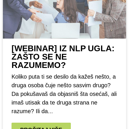
[WEBINAR] IZ NLP UGLA:
ZAŠTO SE NE
RAZUMEMO?
Koliko puta ti se desilo da kažeš nešto, a
druga osoba čuje nešto sasvim drugo?
Da pokušavaš da objasniš šta osećaš, ali
imaš utisak da te druga strana ne
razume? Ili da...