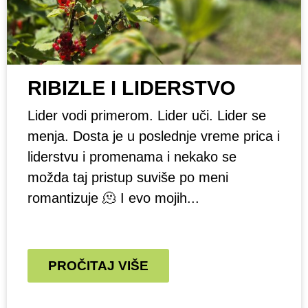
RIBIZLE I LIDERSTVO
Lider vodi primerom. Lider uči. Lider se
menja. Dosta je u poslednje vreme prica i
liderstvu i promenama i nekako se
možda taj pristup suviše po meni
romantizuje 🫠 I evo mojih...
PROČITAJ VIŠE