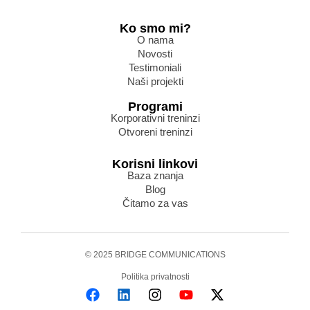
Ko smo mi?
O nama
Novosti
Testimoniali
Naši projekti
Programi
Korporativni treninzi
Otvoreni treninzi
Korisni linkovi
Baza znanja
Blog
Čitamo za vas
© 2025 BRIDGE COMMUNICATIONS
Politika privatnosti