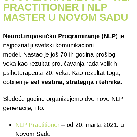
PRACTITIONER I NLP
MASTER U NOVOM SADU
NeuroLingvističko Programiranje (NLP)
je
najpoznatiji svetski komunikacioni
model. Nastao je još 70-ih godina prošlog
veka kao rezultat proučavanja rada velikih
psihoterapeuta 20. veka. Kao rezultat toga,
dobijen je
set veština, strategija i tehnika.
Sledeće godine organizujemo dve nove NLP
generacije, i to:
NLP Practitioner
– od 20. marta 2021. u
Novom Sadu