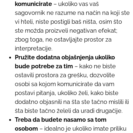
komunicirate
– ukoliko vas vaš
sagovornik ne razume na način na koji ste
vi hteli, niste postigli baš ništa, osim što
ste možda proizveli negativan efekat;
zbog toga, ne ostavljajte prostor za
interpretacije.
Pružite dodatna objašnjenja ukoliko
bude potrebe za tim
– kako ne biste
ostavili prostora za grešku, dozvolite
osobi sa kojom komunicirate da vam
postavi pitanja, ukoliko želi, kako biste
dodatno objasnili na šta ste tačno mislili ili
šta biste tačno želeli da uradi drugačije.
Treba da budete nasamo sa tom
osobom
– idealno je ukoliko imate priliku