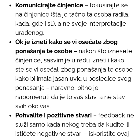
Komunicirajte činjenice
– fokusirajte se
na činjenice (šta je tačno ta osoba radila,
kada, gde i sl.), a ne svoje interpretacije
urađenog.
Ok je izneti kako se vi osećate zbog
ponašanja te osobe
– nakon što iznesete
činjenice, sasvim je u redu izneti i kako
ste se vi osećali zbog ponašanja te osobe
kako bi imala jasan uvid u posledice svog
ponašanja – naravno, bitno je
napomenuti da je to vaš stav, a ne stav
svih oko vas.
Pohvalite i pozitivne stvari
– feedback ne
služi samo kada nekog treba da kudite ili
ističete negativne stvari – iskoristite ovaj