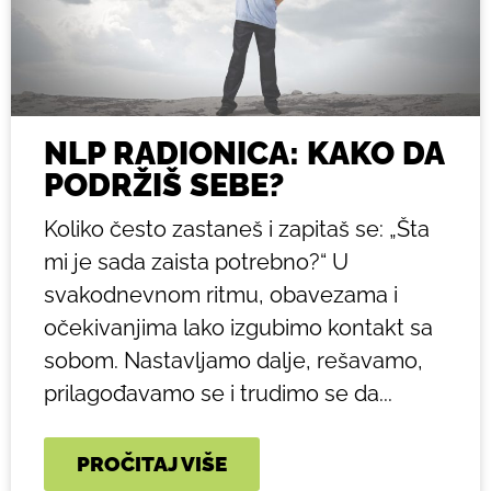
NLP RADIONICA: KAKO DA
PODRŽIŠ SEBE?
Koliko često zastaneš i zapitaš se: „Šta
mi je sada zaista potrebno?“ U
svakodnevnom ritmu, obavezama i
očekivanjima lako izgubimo kontakt sa
sobom. Nastavljamo dalje, rešavamo,
prilagođavamo se i trudimo se da...
PROČITAJ VIŠE