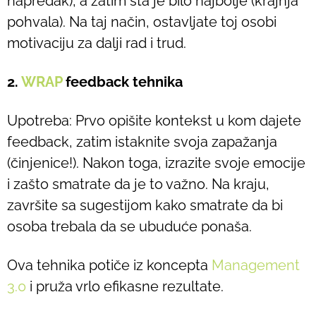
napredak), a zatim šta je bilo najbolje (krajnja
pohvala). Na taj način, ostavljate toj osobi
motivaciju za dalji rad i trud.
2.
WRAP
feedback tehnika
Upotreba: Prvo opišite kontekst u kom dajete
feedback, zatim istaknite svoja zapažanja
(činjenice!). Nakon toga, izrazite svoje emocije
i zašto smatrate da je to važno. Na kraju,
završite sa sugestijom kako smatrate da bi
osoba trebala da se ubuduće ponaša.
Ova tehnika potiče iz koncepta
Management
3.0
i pruža vrlo efikasne rezultate.