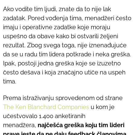
Ako vodite tim ljudi, znate da to nije lak
zadatak. Pored vođenja tima, menadžeri često
imaju i operativne zadatke koje moraju
uspešno da obave kako bi ostvarili željeni
rezultat. Zbog svega toga, nije iznenađujuće
da se u radu tim lidera potkrade i neka greška.
Ipak, postoji jedna greška koje se izuzetno
često dešava i koja značajno utiče na uspeh
tima.
Prema istraživanju sprovedenom od strane
The Ken Blanchard Companies
u kom je
učestvovalo 1.400 anketiranih
menadžera,
najčešća greška koju tim lideri
prave jeste da ne daju feedback članovima