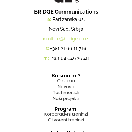
BRIDGE Communications
a:
Partizanska 62,
Novi Sad, Srbija
e:
office@bridge.co.rs
t:
+381 21 66 11 716
m:
+381 64 649 26 48
Ko smo mi?
O nama
Novosti
Testimoniali
Naši projekti
Programi
Korporativni treninzi
Otvoreni treninzi