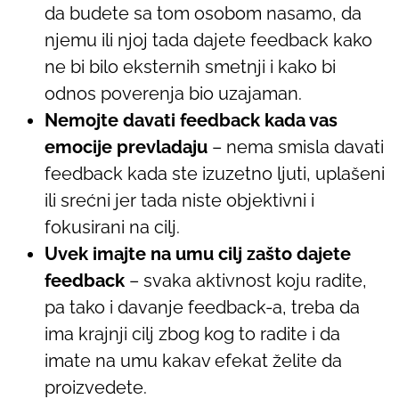
da budete sa tom osobom nasamo, da
njemu ili njoj tada dajete feedback kako
ne bi bilo eksternih smetnji i kako bi
odnos poverenja bio uzajaman.
Nemojte davati feedback kada vas
emocije prevladaju
– nema smisla davati
feedback kada ste izuzetno ljuti, uplašeni
ili srećni jer tada niste objektivni i
fokusirani na cilj.
Uvek imajte na umu cilj zašto dajete
feedback
– svaka aktivnost koju radite,
pa tako i davanje feedback-a, treba da
ima krajnji cilj zbog kog to radite i da
imate na umu kakav efekat želite da
proizvedete.