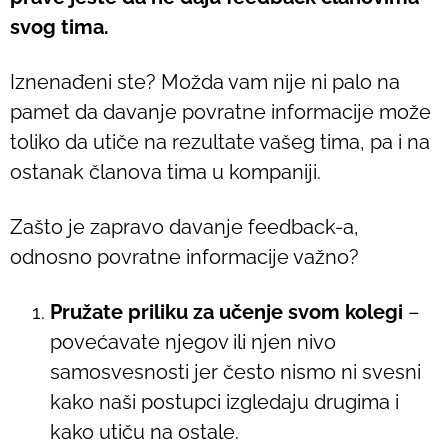
svog tima.
Iznenađeni ste? Možda vam nije ni palo na
pamet da davanje povratne informacije može
toliko da utiče na rezultate vašeg tima, pa i na
ostanak članova tima u kompaniji.
Zašto je zapravo davanje feedback-a,
odnosno povratne informacije važno?
Pružate priliku za učenje svom kolegi
–
povećavate njegov ili njen nivo
samosvesnosti jer često nismo ni svesni
kako naši postupci izgledaju drugima i
kako utiču na ostale.