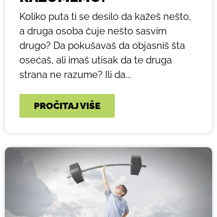
Koliko puta ti se desilo da kažeš nešto,
a druga osoba čuje nešto sasvim
drugo? Da pokušavaš da objasniš šta
osećaš, ali imaš utisak da te druga
strana ne razume? Ili da...
PROČITAJ VIŠE