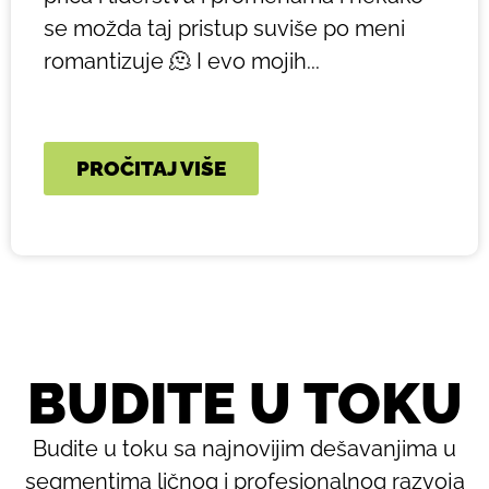
se možda taj pristup suviše po meni
romantizuje 🫠 I evo mojih...
PROČITAJ VIŠE
BUDITE U TOKU
Budite u toku sa najnovijim dešavanjima u
segmentima ličnog i profesionalnog razvoja