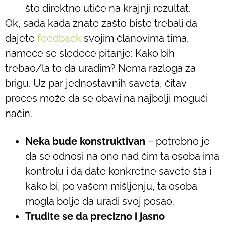
što direktno utiče na krajnji rezultat.
Ok, sada kada znate zašto biste trebali da
dajete
feedback
svojim članovima tima,
nameće se sledeće pitanje: Kako bih
trebao/la to da uradim? Nema razloga za
brigu. Uz par jednostavnih saveta, čitav
proces može da se obavi na najbolji mogući
način.
Neka bude konstruktivan
– potrebno je
da se odnosi na ono nad čim ta osoba ima
kontrolu i da date konkretne savete šta i
kako bi, po vašem mišljenju, ta osoba
mogla bolje da uradi svoj posao.
Trudite se da precizno i jasno