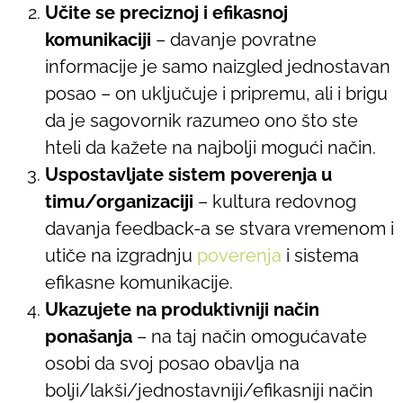
Učite se preciznoj i efikasnoj
komunikaciji
– davanje povratne
informacije je samo naizgled jednostavan
posao – on uključuje i pripremu, ali i brigu
da je sagovornik razumeo ono što ste
hteli da kažete na najbolji mogući način.
Uspostavljate sistem poverenja u
timu/organizaciji
– kultura redovnog
davanja feedback-a se stvara vremenom i
utiče na izgradnju
poverenja
i sistema
efikasne komunikacije.
Ukazujete na produktivniji način
ponašanja
– na taj način omogućavate
osobi da svoj posao obavlja na
bolji/lakši/jednostavniji/efikasniji način