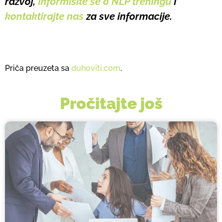
razvoj,
informišite se o NLP treningu
i
kontaktirajte nas
za sve informacije.
Priča preuzeta sa
duhoviti.com
.
Pročitajte još