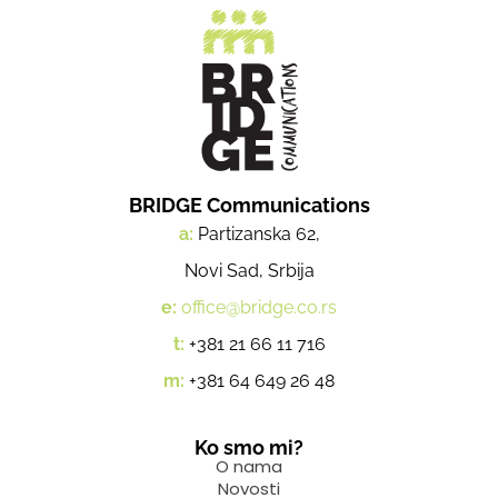
BRIDGE Communications
a:
Partizanska 62,
Novi Sad, Srbija
e:
office@bridge.co.rs
t:
+381 21 66 11 716
m:
+381 64 649 26 48
Ko smo mi?
O nama
Novosti