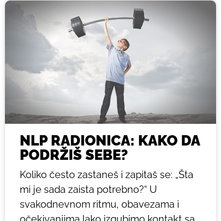
NLP RADIONICA: KAKO DA
PODRŽIŠ SEBE?
Koliko često zastaneš i zapitaš se: „Šta
mi je sada zaista potrebno?“ U
svakodnevnom ritmu, obavezama i
očekivanjima lako izgubimo kontakt sa