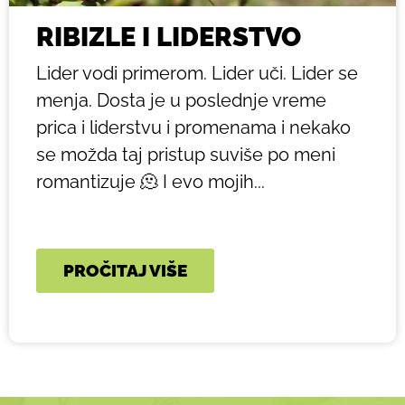
RIBIZLE I LIDERSTVO
Lider vodi primerom. Lider uči. Lider se
menja. Dosta je u poslednje vreme
prica i liderstvu i promenama i nekako
se možda taj pristup suviše po meni
romantizuje 🫠 I evo mojih...
PROČITAJ VIŠE