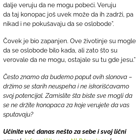
dalje veruju da ne mogu pobeći. Veruju
da taj konopac još uvek može da ih zadrži, pa
nikad i ne pokušavaju da se oslobode”.
Čovek je bio zapanjen. Ove životinje su mogle
da se oslobode bilo kada, ali zato što su
verovale da ne mogu, ostajale su tu gde jesu.”
Često znamo da budemo poput ovih slonova –
držimo se starih neuspeha i ne iskorišćavamo
svoj potencijal. Zamislite šta biste sve mogli da
se ne držite konopaca za koje verujete da vas
sputavaju?
Učinite već danas nešto za sebe i svoj lični