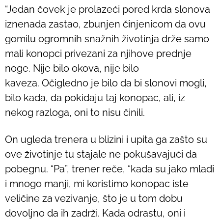
“Jedan čovek je prolazeći pored krda slonova
iznenada zastao, zbunjen činjenicom da ovu
gomilu ogromnih snažnih životinja drže samo
mali konopci privezani za njihove prednje
noge. Nije bilo okova, nije bilo
kaveza. Očigledno je bilo da bi slonovi mogli,
bilo kada, da pokidaju taj konopac, ali, iz
nekog razloga, oni to nisu činili.
On ugleda trenera u blizini i upita ga zašto su
ove životinje tu stajale ne pokušavajući da
pobegnu. “Pa”, trener reče, “kada su jako mladi
i mnogo manji, mi koristimo konopac iste
veličine za vezivanje, što je u tom dobu
dovoljno da ih zadrži. Kada odrastu, oni i