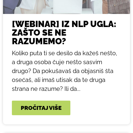
[WEBINAR] IZ NLP UGLA:
ZAŠTO SE NE
RAZUMEMO?
Koliko puta ti se desilo da kažeš nešto,
a druga osoba čuje nešto sasvim
drugo? Da pokušavaš da objasniš šta
osećaš, ali imaš utisak da te druga
strana ne razume? Ili da...
PROČITAJ VIŠE