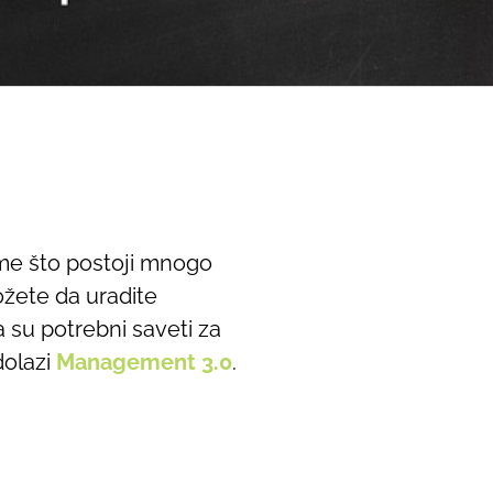
ome što postoji mnogo
ožete da uradite
 su potrebni saveti za
dolazi
Management 3.0
.