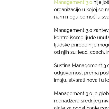
Management 3.0
nije jo
organizacije u kojoj se 
nam mogu pomoći u sv
Management 3.0 zahteva
kontrolišemo ljude unuta
ljudske prirode nije mog
od njih su: lead, coach, i
Suština Management 3.0. 
odgovornost prema poslu 
imaju, stvarati nova i u
Management 3.0 je global
menadžera srednjeg nivoa,
alate za podsticanje pov