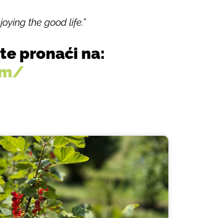
oying the good life.”
te pronaći na:
om/