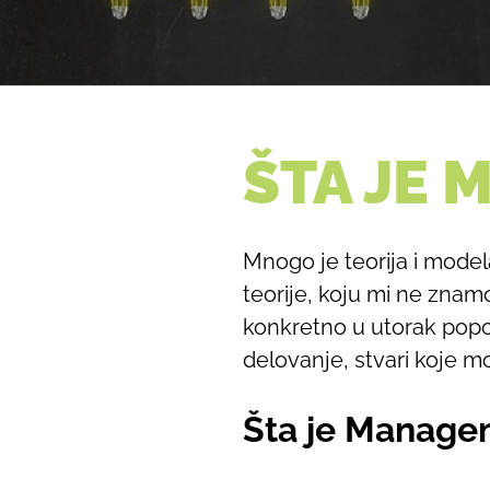
ŠTA JE 
Mnogo je teorija i model
teorije, koju mi ne znam
konkretno u utorak popo
delovanje, stvari koje m
Šta je Manage