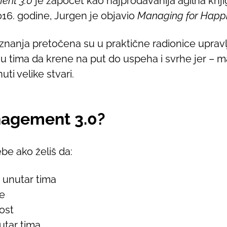
nt 3.0
je započet kao najprodavanija agilna knji
16. godine, Jurgen je objavio
Managing for Happ
a znanja pretočena su u praktične radionice upravl
 tima da krene na put do uspeha i svrhe jer – m
ti velike stvari.
nagement 3.0?
be ako želiš da:
 unutar tima
je
ost
utar tima