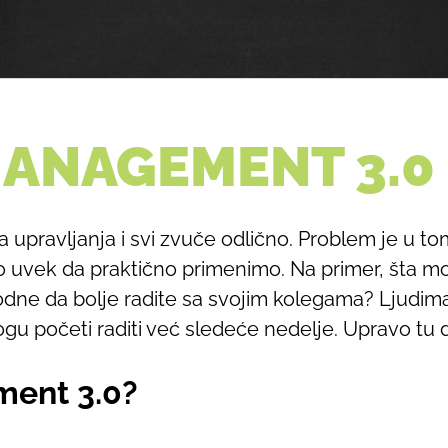
MANAGEMENT 3.0
a upravljanja i svi zvuče odlično. Problem je u t
o uvek da praktično primenimo. Na primer, šta m
dne da bolje radite sa svojim kolegama? Ljudima
ogu početi raditi već sledeće nedelje. Upravo tu 
ment 3.0?