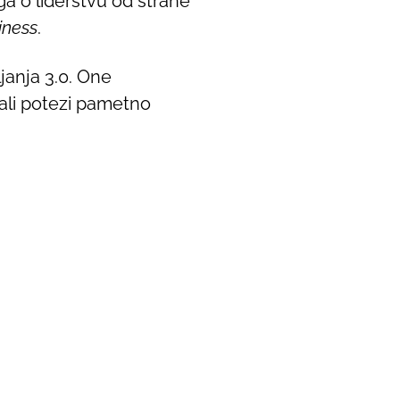
ga o liderstvu od strane
iness
.
janja 3.0. One
ali potezi pametno