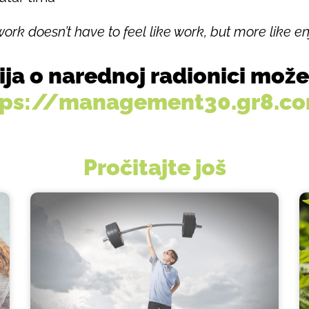
work doesn’t have to feel like work, but more like enj
ija o narednoj radionici može
tps://management30.gr8.c
Pročitajte još