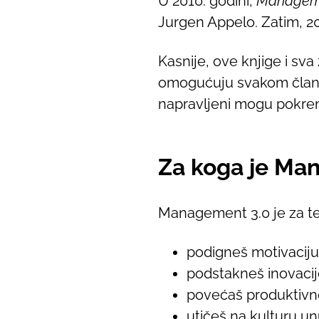
U 2010. godini,
Manageme
Jurgen Appelo. Zatim, 20
Kasnije, ove knjige i sv
omogućuju svakom članu
napravljeni mogu pokrenu
Za koga je Ma
Management 3.0 je za te
podigneš motivaciju
podstakneš inovaci
povećaš produktivn
utičeš na kulturu un