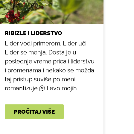
RIBIZLE I LIDERSTVO
Lider vodi primerom. Lider uči.
Lider se menja. Dosta je u
poslednje vreme prica i liderstvu
i promenama i nekako se možda
taj pristup suviše po meni
romantizuje 🫠 I evo mojih...
PROČITAJ VIŠE