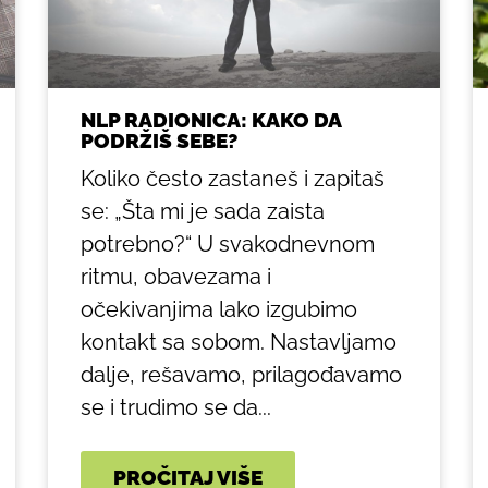
NLP RADIONICA: KAKO DA
PODRŽIŠ SEBE?
Koliko često zastaneš i zapitaš
se: „Šta mi je sada zaista
potrebno?“ U svakodnevnom
ritmu, obavezama i
očekivanjima lako izgubimo
kontakt sa sobom. Nastavljamo
dalje, rešavamo, prilagođavamo
se i trudimo se da...
PROČITAJ VIŠE