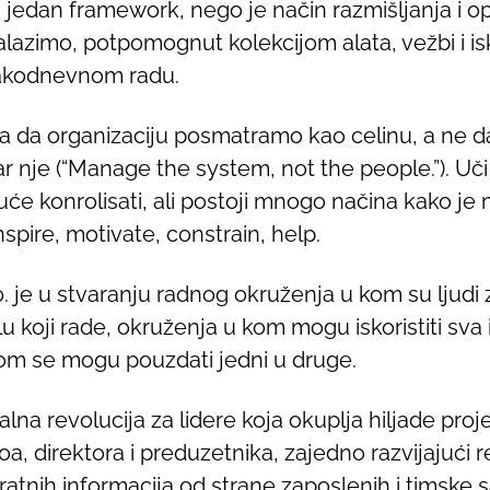
š jedan framework, nego je način razmišljanja i 
nalazimo, potpomognut kolekcijom alata, vežbi i is
akodnevnom radu.
 da organizaciju posmatramo kao celinu, a ne 
r nje (“Manage the system, not the people.”). U
uće konrolisati, ali postoji mnogo načina kako j
nspire, motivate, constrain, help.
je u stvaranju radnog okruženja u kom su ljudi 
koji rade, okruženja u kom mogu iskoristiti sva i
 kom se mogu pouzdati jedni u druge.
na revolucija za lidere koja okuplja hiljade pro
 direktora i preduzetnika, zajedno razvijajući reše
ratnih informacija od strane zaposlenih i timske 