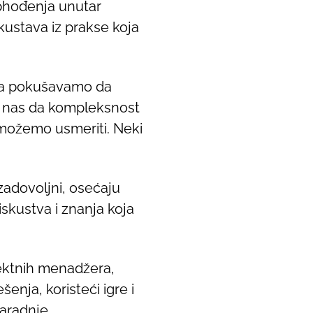
ophođenja unutar
kustava iz prakse koja
da pokušavamo da
či nas da kompleksnost
e možemo usmeriti. Neki
zadovoljni, osećaju
skustva i znanja koja
jektnih menadžera,
nja, koristeći igre i
saradnje.