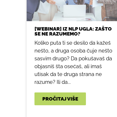
[WEBINAR] IZ NLP UGLA: ZAŠTO
SE NE RAZUMEMO?
Koliko puta ti se desilo da kažeš
nešto, a druga osoba čuje nešto
sasvim drugo? Da pokušavaš da
objasniš šta osećaš, ali imaš
utisak da te druga strana ne
razume? Ili da...
PROČITAJ VIŠE