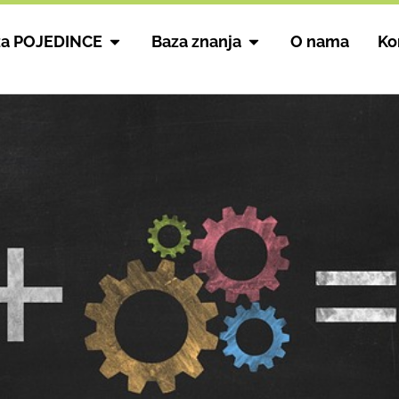
za POJEDINCE
Baza znanja
O nama
Ko