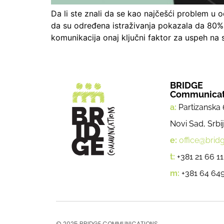
Da li ste znali da se kao najčešći problem u 
da su određena istraživanja pokazala da 80% 
komunikacija onaj ključni faktor za uspeh na 
BRIDGE
Communicat
a:
Partizanska 
Novi Sad, Srbi
e:
office@bridg
t:
+381 21 66 11
m:
+381 64 649
© 2025 BRIDGE COMMUNICATIONS