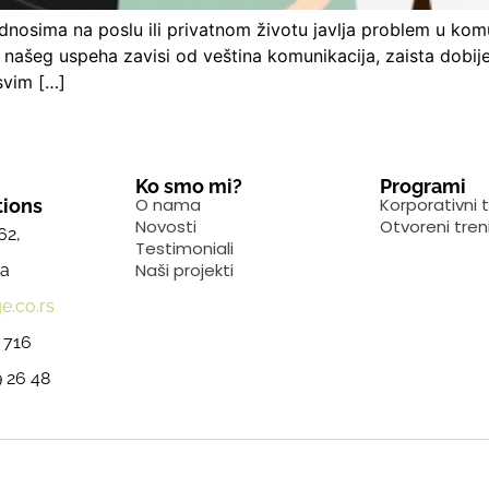
odnosima na poslu ili privatnom životu javlja problem u ko
našeg uspeha zavisi od veština komunikacija, zaista dobije
svim […]
Ko smo mi?
Programi
O nama
Korporativni t
ions
Novosti
Otvoreni tren
62,
Testimoniali
Naši projekti
ja
e.co.rs
 716
 26 48