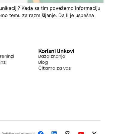
munikaciji? Kada sa tim povežemo informaciju
mo temu za razmišljanje. Da li je uspešna
Korisni linkovi
reninzi
Baza znanja
inzi
Blog
Čitamo za vas
Politika privatnosti