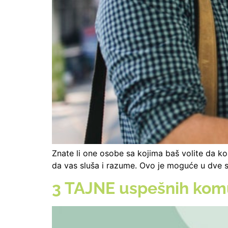
Znate li one osobe sa kojima baš volite da k
da vas sluša i razume. Ovo je moguće u dve situ
3 TAJNE uspešnih kom