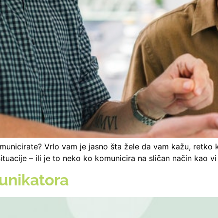
omunicirate? Vrlo vam je jasno šta žele da vam kažu, retko
acije – ili je to neko ko komunicira na sličan način kao vi (
unikatora