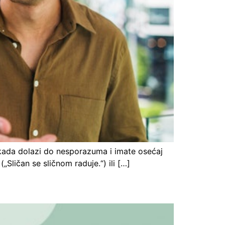
 kada dolazi do nesporazuma i imate osećaj
„Sličan se sličnom raduje.“) ili […]