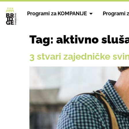
Programi za KOMPANIJE
Programi 
Tag:
aktivno sluš
3 stvari zajedničke sv