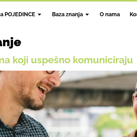
za POJEDINCE
Baza znanja
O nama
Ko
anje
ima koji uspešno komuniciraju