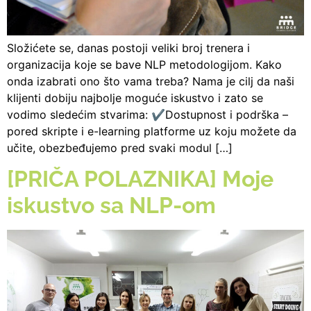
Složićete se, danas postoji veliki broj trenera i
organizacija koje se bave NLP metodologijom. Kako
onda izabrati ono što vama treba? Nama je cilj da naši
klijenti dobiju najbolje moguće iskustvo i zato se
vodimo sledećim stvarima: ✔️Dostupnost i podrška –
pored skripte i e-learning platforme uz koju možete da
učite, obezbeđujemo pred svaki modul […]
[PRIČA POLAZNIKA] Moje
iskustvo sa NLP-om