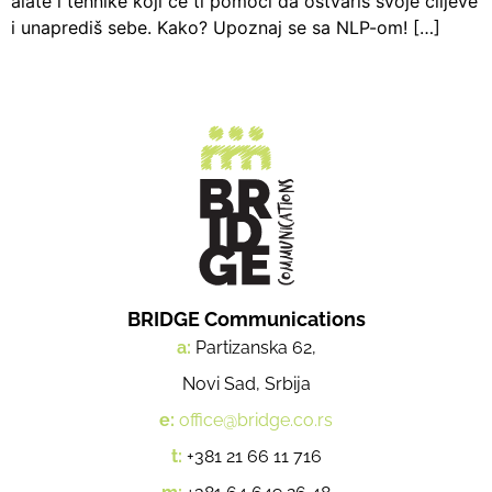
alate i tehnike koji će ti pomoći da ostvariš svoje ciljeve
i unaprediš sebe. Kako? Upoznaj se sa NLP-om! […]
BRIDGE Communications
a:
Partizanska 62,
Novi Sad, Srbija
e:
office@bridge.co.rs
t:
+381 21 66 11 716