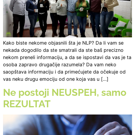
Kako biste nekome objasnili šta je NLP? Da li vam se
nekada dogodilo da ste smatrali da ste baš precizno
nekom preneli informaciju, a da se ispostavi da vas je ta
osoba zapravo drugačije razumela? Da vam neko
saopštava informaciju i da primećujete da očekuje od
vas neku drugu emociju od one koja vas u […]
Ne postoji NEUSPEH, samo
REZULTAT