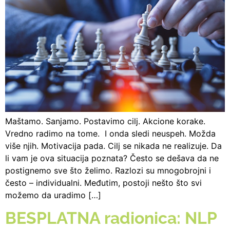
Maštamo. Sanjamo. Postavimo cilj. Akcione korake.
Vredno radimo na tome. I onda sledi neuspeh. Možda
više njih. Motivacija pada. Cilj se nikada ne realizuje. Da
li vam je ova situacija poznata? Često se dešava da ne
postignemo sve što želimo. Razlozi su mnogobrojni i
često – individualni. Međutim, postoji nešto što svi
možemo da uradimo […]
BESPLATNA radionica: NLP