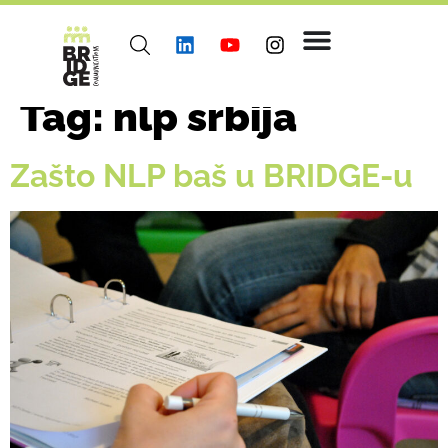
Tag:
nlp srbija
Zašto NLP baš u BRIDGE-u