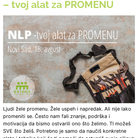
– tvoj alat za PROMENU
Ljudi žele promenu. Žele uspeh i napredak. Ali nije lako
promeniti se. Često nam fali znanje, podrška i
motivacija da bismo ostvarili ono što želimo. TI možeš
SVE što želiš. Potrebno je samo da naučiš konkretne