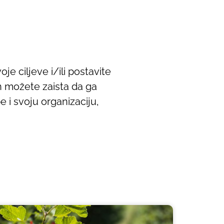
je ciljeve i/ili postavite
in možete zaista da ga
e i svoju organizaciju,