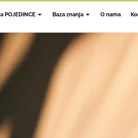
za POJEDINCE
Baza znanja
O nama
Ko