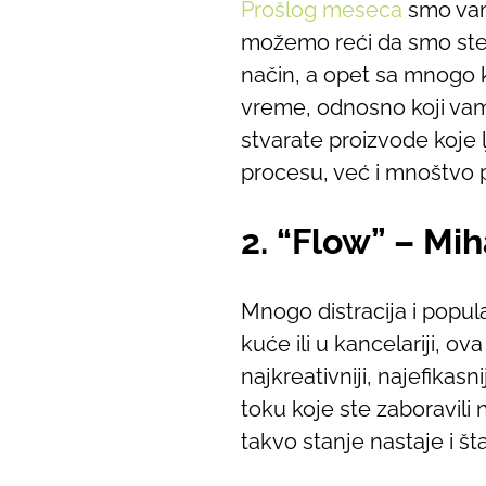
Prošlog meseca
smo vam 
možemo reći da smo stekl
način, a opet sa mnogo ko
vreme, odnosno koji vam 
stvarate proizvode koje 
procesu, već i mnoštvo p
2. “Flow” – Mi
Mnogo distracija i popula
kuće ili u kancelariji, o
najkreativniji, najefikasni
toku koje ste zaboravili n
takvo stanje nastaje i 