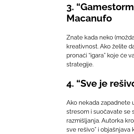
3. “Gamestorm
Macanufo
Znate kada neko (možda i
kreativnost. Ako želite da
pronaći “igara” koje će v
strategije.
4. “Sve je reši
Ako nekada zapadnete u 
stresom i suočavate se 
razmišljanja. Autorka kr
sve rešivo” i objašnjava 