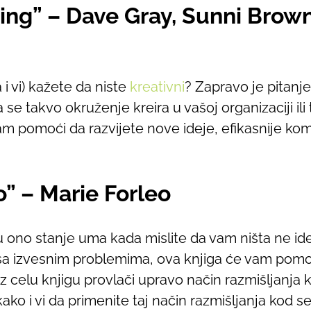
ing” – Dave Gray, Sunni Brow
 vi) kažete da niste
kreativni
? Zapravo je pitanj
 se takvo okruženje kreira u vašoj organizaciji ili 
am pomoći da razvijete nove ideje, efikasnije kom
vo” – Marie Forleo
ono stanje uma kada mislite da vam ništa ne ide
sa izvesnim problemima, ova knjiga će vam pomo
oz celu knjigu provlači upravo način razmišljanja
kako i vi da primenite taj način razmišljanja kod s