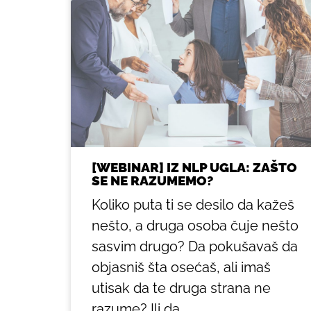
[WEBINAR] IZ NLP UGLA: ZAŠTO
SE NE RAZUMEMO?
Koliko puta ti se desilo da kažeš
nešto, a druga osoba čuje nešto
sasvim drugo? Da pokušavaš da
objasniš šta osećaš, ali imaš
utisak da te druga strana ne
razume? Ili da...