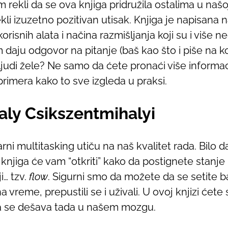
rekli da se ova knjiga pridružila ostalima u našoj
i izuzetno pozitivan utisak. Knjiga je napisana n
risnih alata i načina razmišljanja koji su i više n
daju odgovor na pitanje (baš kao što i piše na k
ljudi žele? Ne samo da ćete pronaći više informac
rimera kako to sve izgleda u praksi.
haly Csikszentmihalyi
rni multitasking utiču na naš kvalitet rada. Bilo 
va knjiga će vam “otkriti” kako da postignete stanj
ji… tzv.
flow
. Sigurni smo da možete da se setite b
a vreme, prepustili se i uživali. U ovoj knjizi ćete 
šta se dešava tada u našem mozgu.