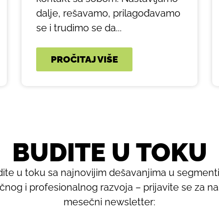
dalje, rešavamo, prilagođavamo
se i trudimo se da...
PROČITAJ VIŠE
BUDITE U TOKU
ite u toku sa najnovijim dešavanjima u segmen
ičnog i profesionalnog razvoja – prijavite se za n
mesečni newsletter: