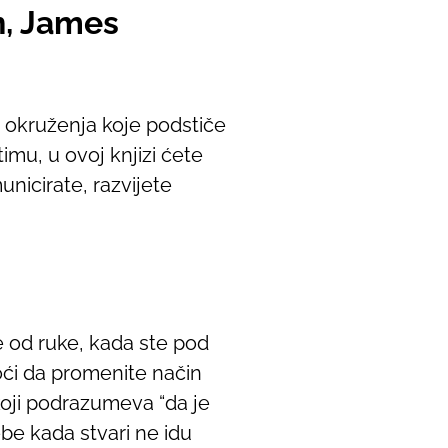
n, James
e okruženja koje podstiče
timu, u ovoj knjizi ćete
unicirate, razvijete
 od ruke, kada ste pod
ći da promenite način
 koji podrazumeva “da je
ebe kada stvari ne idu