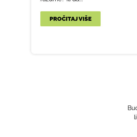
PROČITAJ VIŠE
Bud
l