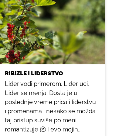
RIBIZLE I LIDERSTVO
Lider vodi primerom. Lider uči.
Lider se menja. Dosta je u
poslednje vreme prica i liderstvu
i promenama i nekako se možda
taj pristup suviše po meni
romantizuje 🫠 I evo mojih...