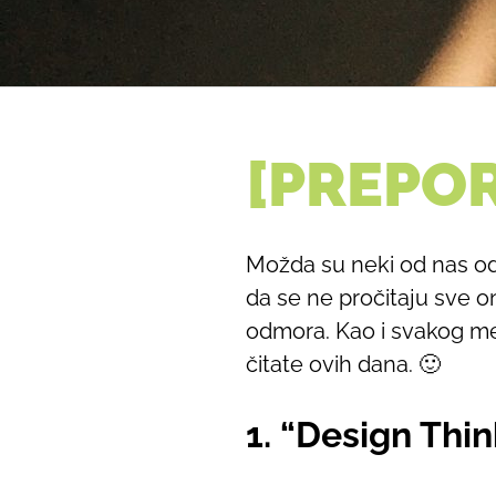
[PREPOR
Možda su neki od nas od
da se ne pročitaju sve 
odmora. Kao i svakog me
čitate ovih dana. 🙂
1. “Design Thi