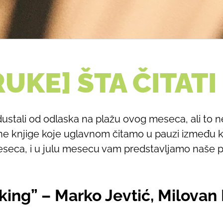
UKE] ŠTA ČITATI
ustali od odlaska na plažu ovog meseca, ali to 
one knjige koje uglavnom čitamo u pauzi između 
seca, i u julu mesecu vam predstavljamo naše 
nking” – Marko Jevtić, Milovan