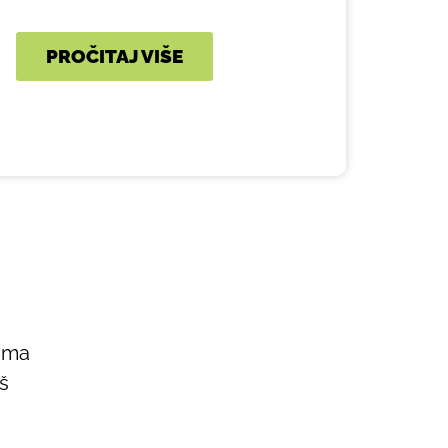
PROČITAJ VIŠE
tima
aš