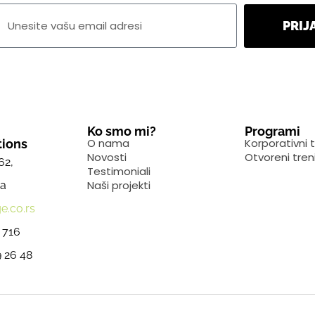
PRIJ
Ko smo mi?
Programi
O nama
Korporativni t
ions
Novosti
Otvoreni tren
62,
Testimoniali
Naši projekti
ja
e.co.rs
 716
 26 48