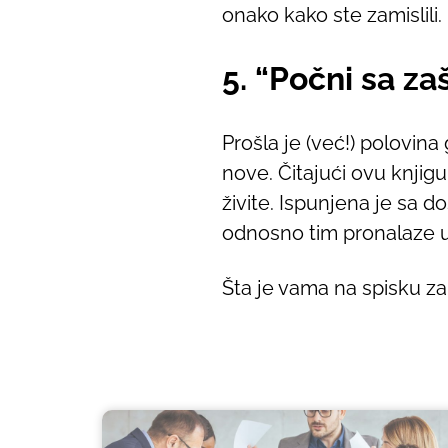
onako kako ste zamislili.
5. “Počni sa za
Prošla je (već!) polovina
nove. Čitajući ovu knjigu
živite. Ispunjena je sa d
odnosno tim pronalaze up
Šta je vama na spisku za 