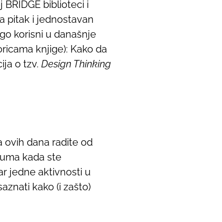
 BRIDGE biblioteci i
a pitak i jednostavan
ego korisni u današnje
oricama knjige): Kako da
ija o tzv.
Design Thinking
da ovih dana radite od
e uma kada ste
ar jedne aktivnosti u
saznati kako (i zašto)