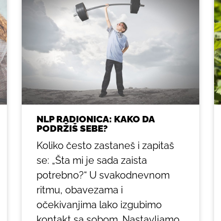
NLP RADIONICA: KAKO DA
PODRŽIŠ SEBE?
Koliko često zastaneš i zapitaš
se: „Šta mi je sada zaista
potrebno?“ U svakodnevnom
ritmu, obavezama i
očekivanjima lako izgubimo
kontakt sa sobom. Nastavljamo