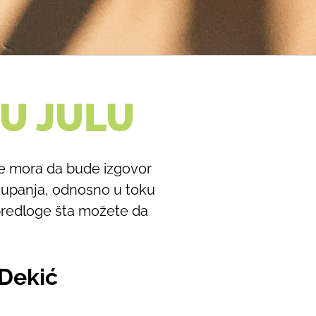
 U JULU
ne mora da bude izgovor
kupanja, odnosno u toku
predloge šta možete da
 Dekić