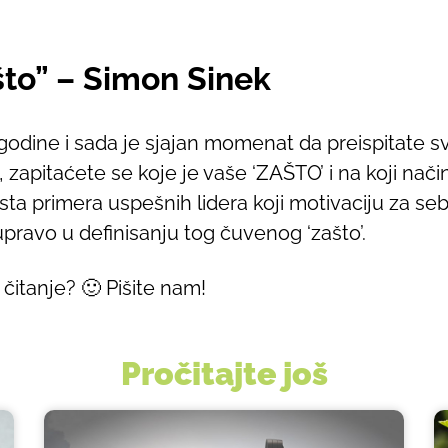
što” – Simon Sinek
 godine i sada je sjajan momenat da preispitate svo
, zapitaćete se koje je vaše ‘ZAŠTO’ i na koji nač
osta primera uspešnih lidera koji motivaciju za seb
ravo u definisanju tog čuvenog ‘zašto’.
čitanje? 🙂 Pišite nam!
Pročitajte još