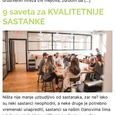
društvenih mreža i/ili mejlova, žurbom da […]
9 saveta za KVALITETNIJE
SASTANKE
Ništa nije manje uzbudljivo od sastanaka, zar ne? Iako
su neki sastanci neophodni, a neke druge je potrebno
vremenski unaprediti, sastanci sa našim članovima tima