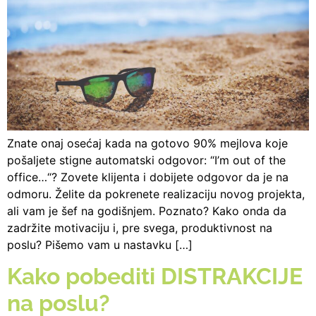
Znate onaj osećaj kada na gotovo 90% mejlova koje
pošaljete stigne automatski odgovor: “I’m out of the
office…“? Zovete klijenta i dobijete odgovor da je na
odmoru. Želite da pokrenete realizaciju novog projekta,
ali vam je šef na godišnjem. Poznato? Kako onda da
zadržite motivaciju i, pre svega, produktivnost na
poslu? Pišemo vam u nastavku […]
Kako pobediti DISTRAKCIJE
na poslu?