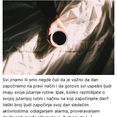
Svi znamo ili smo negde čuli da je važno da dan
započnemo na pravi način i da gotovo svi uspešni ljudi
imaju svoje jutarnje rutine. Ipak, koliko razmišljate o
svojoj jutarnjoj rutini i načinu na koji započinjete dan?
Veliki broj ljudi započinje svoj dan sledećim
aktivnostima: odlaganjem alarma, proveravanjem