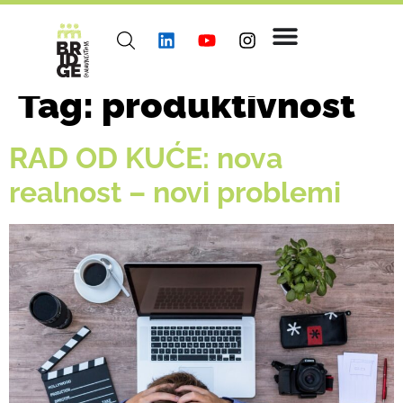
Tag:
produktivnost
RAD OD KUĆE: nova
realnost – novi problemi