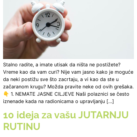
Stalno radite, a imate utisak da ništa ne postižete?
Vreme kao da vam curi? Nije vam jasno kako je moguće
da neki postižu sve što zacrtaju, a vi kao da ste u
začaranom krugu? Možda pravite neke od ovih grešaka.
👇 1. NEMATE JASNE CILJEVE Naši polaznici se često
iznenade kada na radionicama o upravljanju […]
10 ideja za vašu JUTARNJU
RUTINU