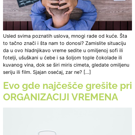
Usled svima poznatih uslova, mnogi rade od kuće. Šta
to tačno znači i šta nam to donosi? Zamislite situaciju
da u ovo hladnjikavo vreme sedite u omiljenoj sofi ili
fotelji, ušuškani u ćebe i sa šoljom tople čokolade ili
kuvanog vina, dok se širi miris cimeta, gledate omiljenu
seriju ili film. Sjajan osećaj, zar ne? […]
Evo gde najčešče grešite pri
ORGANIZACIJI VREMENA