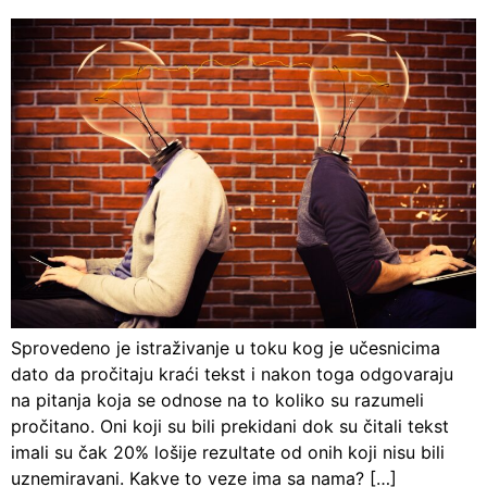
Sprovedeno je istraživanje u toku kog je učesnicima
dato da pročitaju kraći tekst i nakon toga odgovaraju
na pitanja koja se odnose na to koliko su razumeli
pročitano. Oni koji su bili prekidani dok su čitali tekst
imali su čak 20% lošije rezultate od onih koji nisu bili
uznemiravani. Kakve to veze ima sa nama? […]