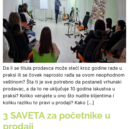
Da li se titula prodavca može steći kroz godine rada u
praksi ili se čovek naprosto rađa sa ovom neophodnom
veštinom? Šta ti je sve potrebno da postaneš vrhunski
prodavac, a da to ne uključuje 10 godina iskustva u
praksi? Koliko verujete u ono što nudite klijentima i
koliku razliku to pravi u prodaji? Kako […]
3 SAVETA za početnike u
prodaji