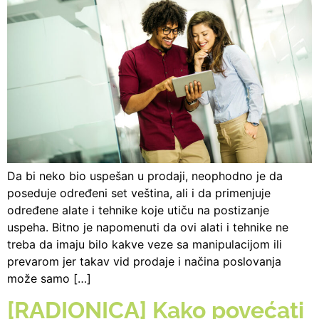
Da bi neko bio uspešan u prodaji, neophodno je da
poseduje određeni set veština, ali i da primenjuje
određene alate i tehnike koje utiču na postizanje
uspeha. Bitno je napomenuti da ovi alati i tehnike ne
treba da imaju bilo kakve veze sa manipulacijom ili
prevarom jer takav vid prodaje i načina poslovanja
može samo […]
[RADIONICA] Kako povećati