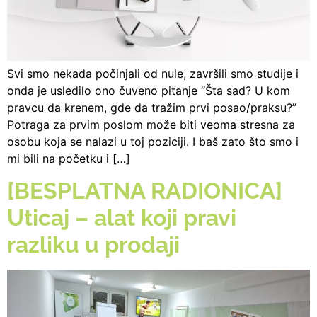
Svi smo nekada počinjali od nule, završili smo studije i
onda je usledilo ono čuveno pitanje “Šta sad? U kom
pravcu da krenem, gde da tražim prvi posao/praksu?”
Potraga za prvim poslom može biti veoma stresna za
osobu koja se nalazi u toj poziciji. I baš zato što smo i
mi bili na početku i […]
[BESPLATNA RADIONICA]
Uticaj – alat koji pravi
razliku u prodaji