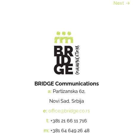
Next
→
BRIDGE Communications
a:
Partizanska 62,
Novi Sad, Srbija
e:
office@bridge.co.rs
t:
+381 21 66 11 716
m:
+381 64 649 26 48