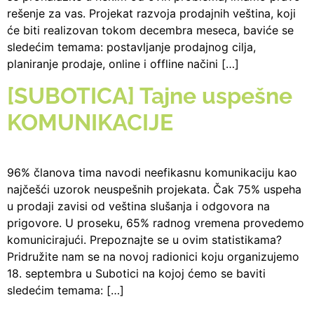
rešenje za vas. Projekat razvoja prodajnih veština, koji
će biti realizovan tokom decembra meseca, baviće se
sledećim temama: postavljanje prodajnog cilja,
planiranje prodaje, online i offline načini […]
[SUBOTICA] Tajne uspešne
KOMUNIKACIJE
96% članova tima navodi neefikasnu komunikaciju kao
najčešći uzorok neuspešnih projekata. Čak 75% uspeha
u prodaji zavisi od veština slušanja i odgovora na
prigovore. U proseku, 65% radnog vremena provedemo
komunicirajući. Prepoznajte se u ovim statistikama?
Pridružite nam se na novoj radionici koju organizujemo
18. septembra u Subotici na kojoj ćemo se baviti
sledećim temama: […]