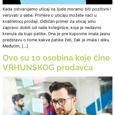
Kada ostvarujemo uticaj na ljude moramo biti pozitivni i
verovati u sebe. Primere o uticaju možete naći u
kvalitetnoj prodaji. Odličan primer za uticaj smo
zapravo dobili od naše koleginice, koja je nedavno
krenula da kupi patike. Ona je pre kupovine imala jasnu
predstavu o tome kakve patike želi, čak je imala i sliku.
Međutim, […]
Ovo su 10 osobina koje čine
VRHUNSKOG prodavca