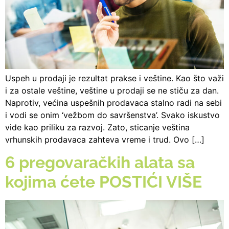
Uspeh u prodaji je rezultat prakse i veštine. Kao što važi
i za ostale veštine, veštine u prodaji se ne stiču za dan.
Naprotiv, većina uspešnih prodavaca stalno radi na sebi
i vodi se onim ‘vežbom do savršenstva’. Svako iskustvo
vide kao priliku za razvoj. Zato, sticanje veština
vrhunskih prodavaca zahteva vreme i trud. Ovo […]
6 pregovaračkih alata sa
kojima ćete POSTIĆI VIŠE